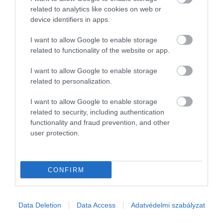
related to analytics like cookies on web or
Figyelmedbe ajánljuk!
device identifiers in apps.
Japán reggeli otthon? Ezt az 5 fogást
I want to allow Google to enable storage
könnyen elkészíthetjük
related to functionality of the website or app.
I want to allow Google to enable storage
Miért működik ennyire jól?
related to personalization.
A fogás ereje az
arányokon
múlik. Az érett
I want to allow Google to enable storage
paradicsom frissessége, az olívaolaj telt íze és a
related to security, including authentication
pirított kenyér textúrája együtt ad egy
functionality and fraud prevention, and other
user protection.
kiegyensúlyozott egészet. A paradicsom ráadásul
likopinban gazdag, amely
antioxidáns
hatásáról
ismert, így jól illeszkedik a
mediterrán étrendhez.
Spanyolországban nem kizárólag reggeliként kerül
CONFIRM
az asztalra: gyakran kínálják könnyű ebédként vagy
tapas
formájában, akár egy pohár bor vagy sör
mellé. Otthon is könnyen beilleszthető a
Data Deletion
Data Access
Adatvédelmi szabályzat
mindennapokba, mert
nem igényel különösebb