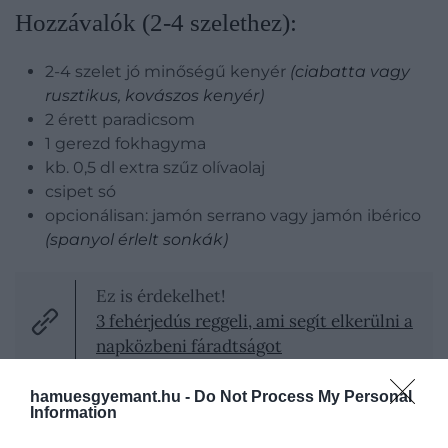
Hozzávalók (2-4 szelethez):
2-4 szelet jó minőségű kenyér
(ciabatta vagy
rusztikus, kovászos kenyér)
2 érett paradicsom
1 gerezd fokhagyma
kb. 0,5 dl extra szűz olívaolaj
csipet só
opcionálisan: jamón serrano vagy jamón ibérico
(spanyol érlelt sonkák)
Ez is érdekelhet!
3 fehérjedús reggeli, ami segít elkerülni a
napközbeni fáradtságot
hamuesgyemant.hu -
Do Not Process My Personal
Information