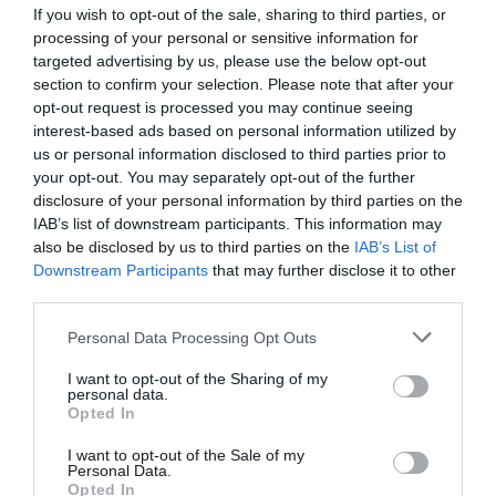
Elkészítés:
If you wish to opt-out of the sale, sharing to third parties, or
processing of your personal or sensitive information for
1. Pirítsuk meg a kenyérszeleteket, hogy kívül
targeted advertising by us, please use the below opt-out
ropogósak, belül pedig még kissé puhák
section to confirm your selection. Please note that after your
maradjanak. Közben készítsük el a
paradicsomos
opt-out request is processed you may continue seeing
interest-based ads based on personal information utilized by
alapot
. Mossuk meg a paradicsomokat, vágjuk félbe,
us or personal information disclosed to third parties prior to
majd tegyük turmixgépbe. Adjuk hozzá a
your opt-out. You may separately opt-out of the further
megtisztított fokhagymát, öntsük rá az olívaolajat,
disclosure of your personal information by third parties on the
és szórjunk bele egy csipet sót. Turmixoljuk simára –
IAB’s list of downstream participants. This information may
egy selymes, friss krémet kapunk.
also be disclosed by us to third parties on the
IAB’s List of
Downstream Participants
that may further disclose it to other
third parties.
Please note that this website/app uses one or more Google
Personal Data Processing Opt Outs
services and may gather and store information including but
not limited to your visit or usage behaviour. You may click to
I want to opt-out of the Sharing of my
personal data.
grant or deny consent to Google and its third-party tags to
Opted In
use your data for below specified purposes in below Google
consent section.
I want to opt-out of the Sale of my
Personal Data.
Opted In