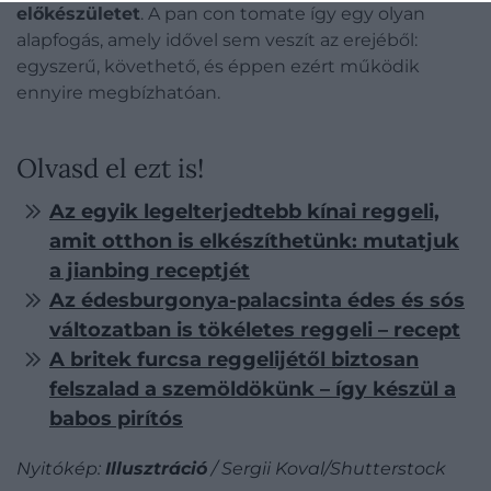
előkészületet
. A pan con tomate így egy olyan
alapfogás, amely idővel sem veszít az erejéből:
egyszerű, követhető, és éppen ezért működik
ennyire megbízhatóan.
Olvasd el ezt is!
Az egyik legelterjedtebb kínai reggeli,
amit otthon is elkészíthetünk: mutatjuk
a jianbing receptjét
Az édesburgonya-palacsinta édes és sós
változatban is tökéletes reggeli – recept
A britek furcsa reggelijétől biztosan
felszalad a szemöldökünk – így készül a
babos pirítós
Nyitókép:
Illusztráció
/ Sergii Koval/Shutterstock