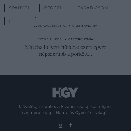
SPANYOL
REGGELI
PARADICSOM
RECEPT
HÚSMENTES
2026. AUGUSZTUS 10. ● GASZTRONÓMIA
A himalájai sónak valójában semmi köze a
Himalájához
2026. JÚLIUS 19. ● GASZTRONÓMIA
Matcha helyett hōjicha: ezért egyre
népszerűbb a pörkölt…
Művelődj, szórakozz, kíváncsiskodj, kóstolgass
és ismerd meg a Hamu és Gyémánt világát!