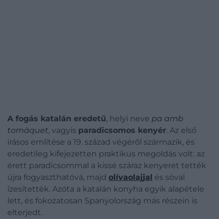
A fogás katalán eredetű
, helyi neve
pa amb
tomàquet
, vagyis
paradicsomos kenyér
. Az első
írásos említése a 19. század végéről származik, és
eredetileg kifejezetten praktikus megoldás volt: az
érett paradicsommal a kissé száraz kenyeret tették
újra fogyaszthatóvá, majd
olívaolajjal
és sóval
ízesítették. Azóta a katalán konyha egyik alapétele
lett, és fokozatosan Spanyolország más részein is
elterjedt.