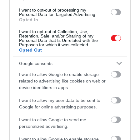
I want to opt-out of processing my
Personal Data for Targeted Advertising.
Opted In
I want to opt-out of Collection, Use,
Illusztráció
Retention, Sale, and/or Sharing of my
Personal Data that Is Unrelated with the
Purposes for which it was collected.
Fotó:
BearFotos/Shutterstock
Opted Out
2. Locsoljunk egy kevés olívaolajat a még meleg
Google consents
pirítósra, majd kenjük rá bőségesen a paradicsomos
keveréket. Ennél a fogásnál
nem érdemes
I want to allow Google to enable storage
visszafogni a mennyiséget
: a paradicsom adja az
related to advertising like cookies on web or
device identifiers in apps.
étel karakterét. Ha szeretnénk, tegyünk a tetejére
néhány vékony szelet sonkát. A jamón serrano fehér
I want to allow my user data to be sent to
sertésből készül, rövidebb ideig érlelik, íze
Google for online advertising purposes.
könnyedebb és frissebb. A jamón ibérico ezzel
szemben ibériai fajtából származik, hosszabban
I want to allow Google to send me
érlelik, ezért mélyebb, koncentráltabb, enyhén diós
personalized advertising.
aromájú – ez számít a prémium változatnak.
I want to allow Google to enable storage