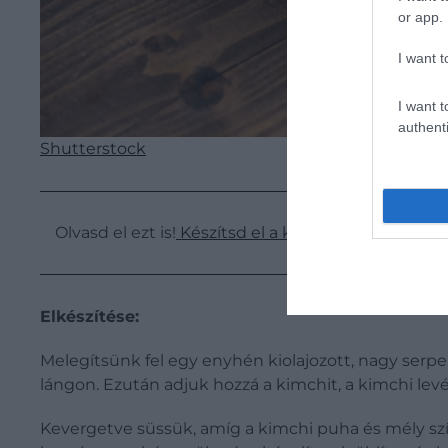
or app.
I want t
I want t
authenti
Shutterstock
Olvasd el ezt is!
Készítsd el a koreaiak egyik nagy 
Elkészítése:
Melegítsünk fel egy enyhén kiolajozott, nagy serp
lángon. Ezután adjuk hozzá a kimchit, a kimchi levét
Kevergetve süssük, amíg a kimchi puha és mély szín