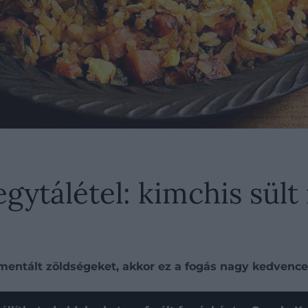
ytálétel: kimchis sült 
mentált zöldségeket, akkor ez a fogás nagy kedvenced