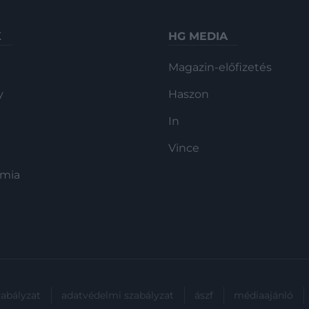
K
HG MEDIA
Magazin-előfizetés
y
Haszon
In
Vince
ómia
zabályzat
adatvédelmi szabályzat
ászf
médiaajánló