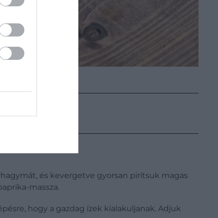
érhagymát, és kevergetve gyorsan pirítsuk magas
ipaprika-massza.
épésre, hogy a gazdag ízek kialakuljanak. Adjuk