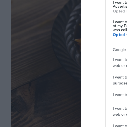
I want 
Advertis
Opted 
I want t
of my P
was col
Opted 
Google 
I want t
web or d
I want t
purpose
I want 
I want t
web or d
I want t