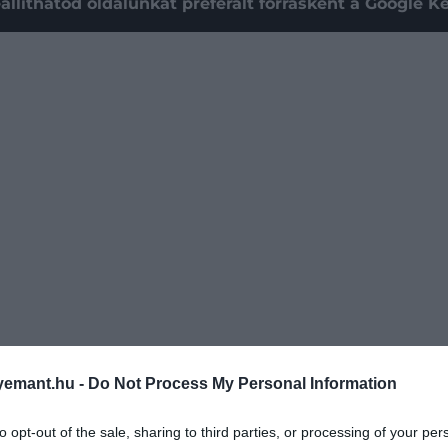
állíthatod oldalunkat preferált forrásként a Google 
emant.hu -
Do Not Process My Personal Information
zsből készítsük. Ha frissen főtt, hagyjuk 5-10 percig szo
to opt-out of the sale, sharing to third parties, or processing of your per