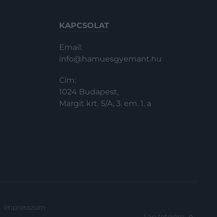
KAPCSOLAT
Email:
info@hamuesgyemant.hu
Cím:
1024 Budapest,
Margit krt. 5/A, 3. em. 1. a
impresszum
Lap tetejére