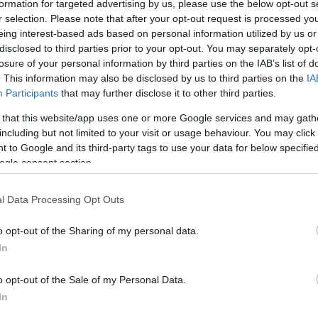
formation for targeted advertising by us, please use the below opt-out s
r selection. Please note that after your opt-out request is processed y
eing interest-based ads based on personal information utilized by us or
disclosed to third parties prior to your opt-out. You may separately opt-
prika-massza)
losure of your personal information by third parties on the IAB’s list of
. This information may also be disclosed by us to third parties on the
IA
z)
Participants
that may further disclose it to other third parties.
álaláshoz)
aprítva a tálaláshoz)
 that this website/app uses one or more Google services and may gath
including but not limited to your visit or usage behaviour. You may click 
 to Google and its third-party tags to use your data for below specifi
ogle consent section.
l Data Processing Opt Outs
o opt-out of the Sharing of my personal data.
In
o opt-out of the Sale of my Personal Data.
In