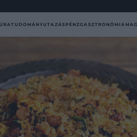
TÚRA
TUDOMÁNY
UTAZÁS
PÉNZ
GASZTRONÓMIA
MAG