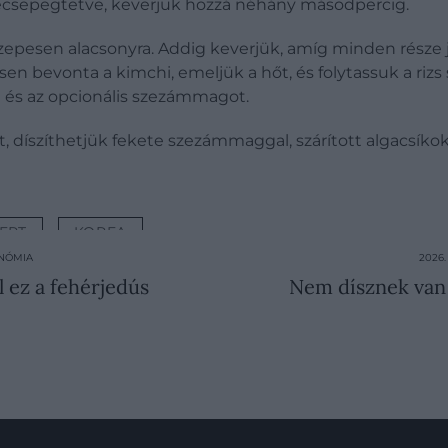
s lecsepegtetve, keverjük hozzá néhány másodpercig.
özepesen alacsonyra. Addig keverjük, amíg minden része 
tesen bevonta a kimchi, emeljük a hőt, és folytassuk a ri
at és az opcionális szezámmagot.
st, díszíthetjük fekete szezámmaggal, szárított algacsík
EPT
KOREA
ONÓMIA
2026
ül ez a fehérjedús
Nem dísznek van 