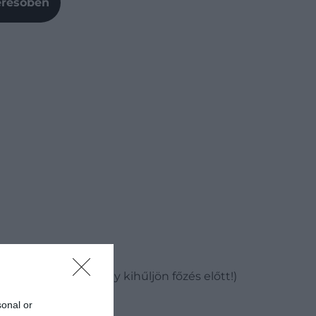
Keresőben
bahőmérsékleten, hogy kihűljön főzés előtt!)
sonal or