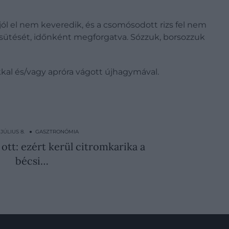
jól el nem keveredik, és a csomósodott rizs fel nem
zs sütését, időnként megforgatva. Sózzuk, borsozzuk
okkal és/vagy apróra vágott újhagymával.
. JÚLIUS 8. ● GASZTRONÓMIA
ott: ezért kerül citromkarika a
bécsi…