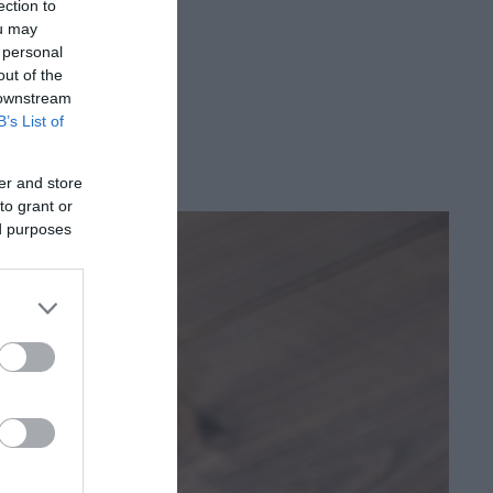
ection to
ou may
 personal
out of the
 downstream
B’s List of
er and store
to grant or
ed purposes