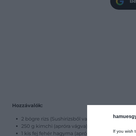
Be
Hozzávalók:
hamuesgy
2 bögre rizs (Sushirizsből vagy más kis szemű ri
250 g kimchi (apróra vágva)
If you wish 
1 kis fej fehér hagyma (apróra vágva)