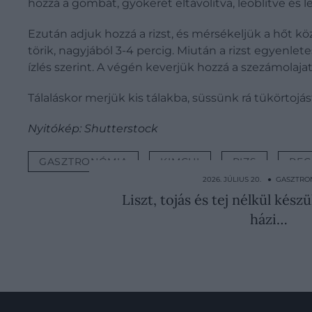
hozzá a gombát, gyökerét eltávolítva, leöblítve é
Ezután adjuk hozzá a rizst, és mérsékeljük a hőt k
törik, nagyjából 3-4 percig. Miután a rizst egyenle
ízlés szerint. A végén keverjük hozzá a szezámolaj
Tálaláskor merjük kis tálakba, süssünk rá tükörtojá
Nyitókép: Shutterstock
GASZTRONÓMIA
KIMCHI
RIZS
REC
2026. JÚLIUS 20. ● GASZTR
Liszt, tojás és tej nélkül kész
házi…