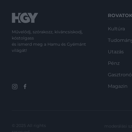
ROVATO
Kultúra
Művelődj, szórakozz, kíváncsiskodj,
kóstolgass
Tudomán
és ismerd meg a Hamu és Gyémánt
világát!
Utazás
Pénz
Gasztron
Magazin
© 2025 All rights
moderálási s
reserved.