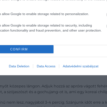
o allow Google to enable storage related to personalization.
o allow Google to enable storage related to security, including
cation functionality and fraud prevention, and other user protection.
CONFIRM
kedvencét: rizsleves recept
Data Deletion
Data Access
Adatvédelmi szabályzat
enyőt közepes lángon. Adjuk hozzá az apróra vágott feh
, a szójaszószt és a gochujang-ot is, ami egy koreai chil
ű nem lesz, nagyjából 3-4 percig. Szánjunk időt erre a l