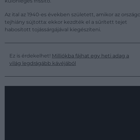
különleges frissítő.
Az ital az 1940-es években született, amikor az ország
tejhiány sújtotta: ekkor kezdték el a sűrített tejet
habosított tojássárgájával kiegészíteni.
Ez is érdekelhet!
Milliókba fájhat egy heti adag a
világ legdrágább kávéjából