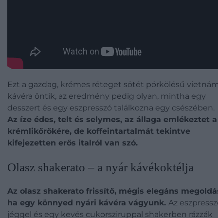
Ezt a gazdag, krémes réteget sötét pörkölésű vietnám
kávéra öntik, az eredmény pedig olyan, mintha egy
desszert és egy eszpresszó találkozna egy csészében.
Az íze édes, telt és selymes, az állaga emlékeztet a
krémlikőrökére, de koffeintartalmát tekintve
kifejezetten erős italról van szó.
Olasz shakerato – a nyár kávékoktélja
Az olasz shakerato frissítő, mégis elegáns megoldá
ha egy könnyed nyári kávéra vágyunk.
Az eszpressz
jéggel és egy kevés cukorsziruppal shakerben rázzák