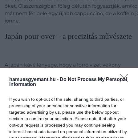
őket. Olaszországban főleg délután fogyasztják, amiko
már nem fér bele egy újabb cappuccino, de a koffein j
jönne.
Japán pour-over – a precizitás művészete
A japán kávé lényege, hogy a forró vizet vékony
sugárban, körkörös mozdulatokkal öntik az őrölt kávér
egy papírfilteren keresztül
hamuesgyemant.hu -
Do Not Process My Personal
Information
Fotó:
TW27/Shutterstock
If you wish to opt-out of the sale, sharing to third parties, or
processing of your personal or sensitive information for
A japán kávékészítés a figyelemről, az arányokról é
targeted advertising by us, please use the below opt-out
a lassú, tudatos folyamatról szól.
A pour-over
section to confirm your selection. Please note that after your
technika – vagyis a kézi leöntés – lényege, hogy
opt-out request is processed you may continue seeing
interest-based ads based on personal information utilized by
a forró vizet vékony sugárban, körkörös mozdulatokka