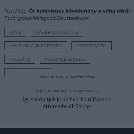
Nyitókép:
Öt különleges kávéélmény a világ körül
/
Fotó: grass-lifeisgood/Shutterstock
KÁVÉ
KÁVÉFOGYASZTÁS
KÁVÉKÜLÖNLEGESSÉG
ESZPRESSZÓ
FRISSÍTŐ
KÜLÖNLEGESSÉG
GASZTRONÓMIA
2026. JÚLIUS 15. ● GASZTRONÓMIA
Apró pohár, brutális koffein: a vietnámi
feketekávé a világ…
2026. AUGUSZTUS 3. ● GASZTRONÓMIA
Így szúrhatjuk ki időben, ha túlárazott
étterembe ültünk be