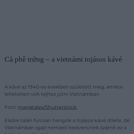
Cà phê trứng – a vietnámi tojásos kávé
A kávé az 1940-es években született meg, amikor
lehetetlen volt tejhez jutni Vietnámban
Fotó:
mayratales/Shutterstock
Elsőre talán furcsán hangzik a tojásos kávé ötlete, de
Vietnámban igazi nemzeti kedvencnek számít ez a