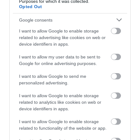
Purposes for which it was collected.
átszivárog az őrleményen, majd cseppenként
Opted Out
lecsöpög az alsó tartályba.
Az így készült ital áttetsző
Google consents
gyümölcsös, már-már borra emlékeztető ízvilágot kínál
és szinte minden kortyában ott van a származási hely
I want to allow Google to enable storage
karaktere.
related to advertising like cookies on web or
device identifiers in apps.
Ube latte – a Fülöp-szigetek lila
I want to allow my user data to be sent to
különlegessége
Google for online advertising purposes.
I want to allow Google to send me
personalized advertising.
A kávé különleges színét az Ázsiában népszerű
I want to allow Google to enable storage
jamgyökér adja
related to analytics like cookies on web or
device identifiers in apps.
Fotó:
Cavan-Images/Shutterstock
I want to allow Google to enable storage
Az ube latte az egyik leglátványosabb
related to functionality of the website or app.
kávékülönlegesség: az ital élénk lila színe az