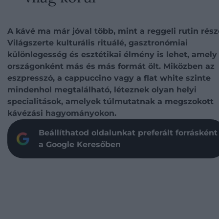
A kávé ma már jóval több, mint a reggeli rutin rész
Világszerte kulturális rituálé, gasztronómiai
különlegesség és esztétikai élmény is lehet, amely
országonként más és más formát ölt. Miközben az
eszpresszó, a cappuccino vagy a flat white szinte
mindenhol megtalálható, léteznek olyan helyi
specialitások, amelyek túlmutatnak a megszokott
kávézási hagyományokon.
Beállíthatod oldalunkat preferált forrásként
a Google Keresőben