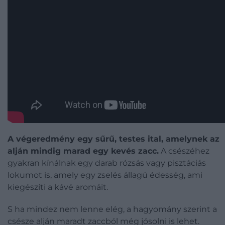
A végeredmény egy sűrű, testes ital, amelynek az
alján mindig marad egy kevés zacc.
A csészéhez
gyakran kínálnak egy darab rózsás vagy pisztáciás
lokumot is, amely egy zselés állagú édesség, ami
kiegészíti a kávé aromáit.
S ha mindez nem lenne elég, a hagyomány szerint a
csésze alján maradt zaccból még jósolni is lehet.