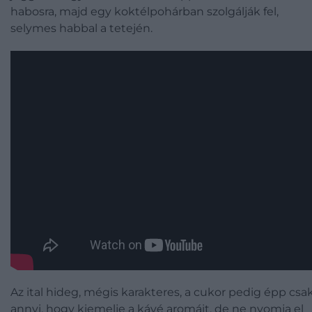
habosra, majd egy koktélpohárban szolgálják fel,
selymes habbal a tetején.
Az ital hideg, mégis karakteres, a cukor pedig épp csa
annyi, hogy kiemelje a kávé aromáit, de ne nyomja el