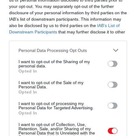
us or personal information disclosed to third parties prior to
öntik az őrölt kávéra, egy papírfilteren keresztül.
your opt-out. You may separately opt-out of the further
disclosure of your personal information by third parties on the
IAB’s list of downstream participants. This information may
also be disclosed by us to third parties on the
IAB’s List of
Downstream Participants
that may further disclose it to other
third parties.
Please note that this website/app uses one or more Google
Personal Data Processing Opt Outs
services and may gather and store information including but
not limited to your visit or usage behaviour. You may click to
I want to opt-out of the Sharing of my
personal data.
grant or deny consent to Google and its third-party tags to
Opted In
use your data for below specified purposes in below Google
consent section.
I want to opt-out of the Sale of my
Personal Data.
Opted In
I want to opt-out of processing my
Personal Data for Targeted Advertising.
Opted In
Ehhez gyakran homokóra alakú üvegkancsót
I want to opt-out of Collection, Use,
használnak, amelynek felső részébe helyezik a
Retention, Sale, and/or Sharing of my
Personal Data that Is Unrelated with the
papírfiltert, és ebbe kerül a kávé.
A víz lassan