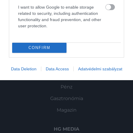
vagy a flat white szinte mindenhol
Művelődj, szórakozz, kíváncsiskodj, kóstolgass
és ismerd meg a Hamu és Gyémánt világát!
I want to allow Google to enable storage
megtalálható, léteznek olyan helyi…
related to security, including authentication
functionality and fraud prevention, and other
user protection.
ROVATOK
CONFIRM
Kultúra
Tudomány
Data Deletion
Data Access
Adatvédelmi szabályzat
Utazás
Pénz
Gasztronómia
Magazin
HG MEDIA