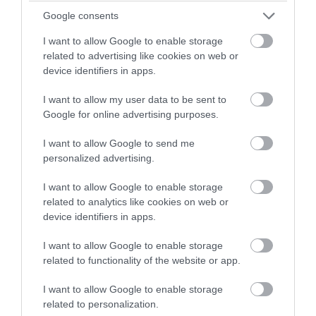
Google consents
I want to allow Google to enable storage
related to advertising like cookies on web or
device identifiers in apps.
I want to allow my user data to be sent to
Google for online advertising purposes.
I want to allow Google to send me
personalized advertising.
2025. MÁJUS 19. ● TURI DÁNIEL
I want to allow Google to enable storage
related to analytics like cookies on web or
A kávé ezer arca: 5 különleges
A kávé ma már jóval több, mint a reggeli
device identifiers in apps.
kávéélmény a világ körül
rutin része. Világszerte kulturális rituálé,
I want to allow Google to enable storage
gasztronómiai különlegesség és
TURI DÁNIEL
related to functionality of the website or app.
esztétikai élmény is lehet, amely
országonként más és más formát ölt.
I want to allow Google to enable storage
Miközben az eszpresszó, a cappuccino
related to personalization.