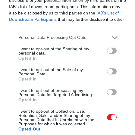
disclosure of your personal information by third parties on the
IAB’s list of downstream participants. This information may
also be disclosed by us to third parties on the
IAB’s List of
Downstream Participants
that may further disclose it to other
third parties.
Please note that this website/app uses one or more Google
Personal Data Processing Opt Outs
services and may gather and store information including but
not limited to your visit or usage behaviour. You may click to
I want to opt-out of the Sharing of my
personal data.
grant or deny consent to Google and its third-party tags to
Opted In
use your data for below specified purposes in below Google
consent section.
I want to opt-out of the Sale of my
Personal Data.
Opted In
I want to opt-out of processing my
Personal Data for Targeted Advertising.
Opted In
I want to opt-out of Collection, Use,
Retention, Sale, and/or Sharing of my
Personal Data that Is Unrelated with the
Purposes for which it was collected.
Opted Out