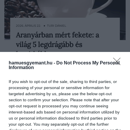
2026. ÁPRILIS 22. ● TURI DÁNIEL
Aranyárban mért fekete: a
Ahogy arról mi is beszámoltunk, a kávé
világ 5 legdrágább és
világpiaci ára az elmúlt években
látványosan megugrott. A háttérben
legritkább…
többek között a brazil és vietnámi termés
hamuesgyemant.hu -
Do Not Process My Personal
TURI DÁNIEL
körüli bizonytalanság, a szélsőséges
Information
időjárás, a megcsappant készletek és a
kínálati…
If you wish to opt-out of the sale, sharing to third parties, or
processing of your personal or sensitive information for
targeted advertising by us, please use the below opt-out
section to confirm your selection. Please note that after your
opt-out request is processed you may continue seeing
interest-based ads based on personal information utilized by
us or personal information disclosed to third parties prior to
your opt-out. You may separately opt-out of the further