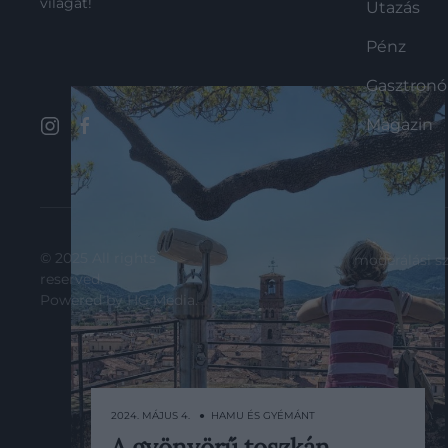
világát!
Utazás
Pénz
Gasztron
Magazin
© 2025 All rights
moderálási s
reserved.
Powered by
HG Media
.
2024. MÁJUS 4. ● HAMU ÉS GYÉMÁNT
A gyönyörű toszkán