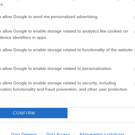
s.
to allow Google to send me personalized advertising.
o allow Google to enable storage related to analytics like cookies on
evice identifiers in apps.
o allow Google to enable storage related to functionality of the website
o allow Google to enable storage related to personalization.
o allow Google to enable storage related to security, including
cation functionality and fraud prevention, and other user protection.
CONFIRM
Data Deletion
Data Access
Adatvédelmi szabályzat
2024. OKTÓBER 9. ● HAMU ÉS GYÉMÁNT