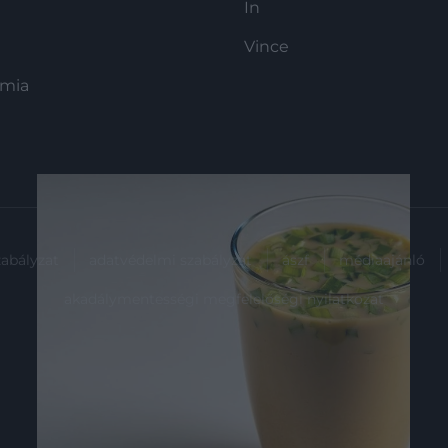
In
Vince
ómia
zabályzat
adatvédelmi szabályzat
ászf
médiaajánló
akadálymentességi megfelelőségi nyilatkozat