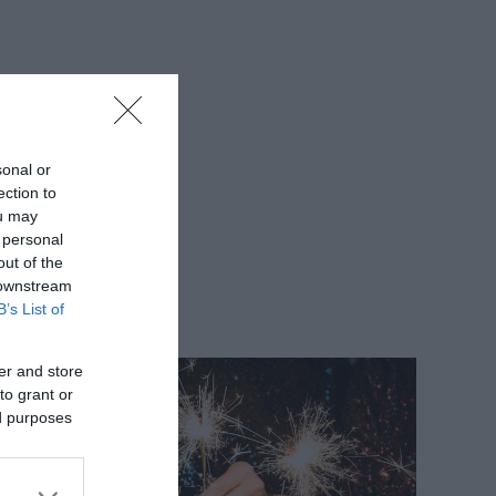
sonal or
ection to
ou may
 personal
out of the
 downstream
B’s List of
er and store
to grant or
ed purposes