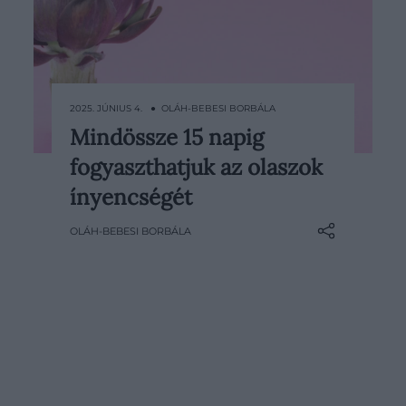
2025. JÚNIUS 4. ● OLÁH-BEBESI BORBÁLA
Mindössze 15 napig
Íze kissé kesernyés, mégis
fogyaszthatjuk az olaszok
intenzíven aromás – nem csoda,
hiszen a növény közel kilenc hónap
ínyencségét
alatt fejlődik ki, de mégis csak alig
OLÁH-BEBESI BORBÁLA
több mint egy hétig hoz termést
évente.