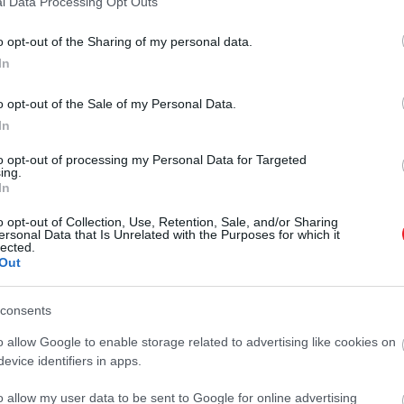
l Data Processing Opt Outs
o opt-out of the Sharing of my personal data.
2025. JANUÁR 29. ● TURI DÁNIEL
In
Ez a két összetevő tette
Köztudott tény, hogy II. Erzsébetnek
o opt-out of the Sale of my Personal Data.
különlegessé II. Erzsébet
meglehetősen különös étkezési
In
szokásai voltak, amelyekhez minden
reggeli…
körülmények között ragaszkodott.
to opt-out of processing my Personal Data for Targeted
ing.
TURI DÁNIEL
Ahogy arról mi is beszámoltunk, a
In
néhai királyné például minden ebéd
előtt gint és dubonnét fogyasztott
o opt-out of Collection, Use, Retention, Sale, and/or Sharing
ersonal Data that Is Unrelated with the Purposes for which it
jéggel, vacsorára pedig száraz
lected.
Out
martinit és pezsgőt ivott.
consents
o allow Google to enable storage related to advertising like cookies on
evice identifiers in apps.
o allow my user data to be sent to Google for online advertising