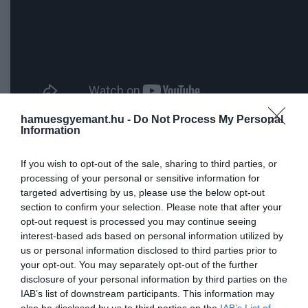
hamuesgyemant.hu -
Do Not Process My Personal
Information
Az eredmények szerint azok a férfiak, akik napi
háromnál több adag káposztás kimchit ettek, kisebb
If you wish to opt-out of the sale, sharing to third parties, or
valószínűséggel voltak elhízottak, és kevésbé voltak
processing of your personal or sensitive information for
hajlamosak a hasi elhízásra. Mindezek a
targeted advertising by us, please use the below opt-out
következmények a nők esetében már napi két adagn
section to confirm your selection. Please note that after your
is bizonyítást nyertek.
opt-out request is processed you may continue seeing
interest-based ads based on personal information utilized by
A Sciencealert
cikke
szerint azok viszont, akik öt vagy
us or personal information disclosed to third parties prior to
your opt-out. You may separately opt-out of the further
több adag bármilyen típusú kimchit ettek, már átest
disclosure of your personal information by third parties on the
a ló túloldalára: ők nagyobb valószínűséggel voltak
IAB’s list of downstream participants. This information may
elhízottak.