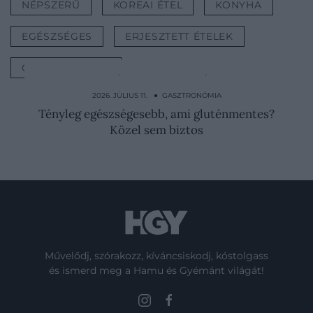
NÉPSZERŰ
KOREAI ÉTEL
KONYHA
EGÉSZSÉGES
ERJESZTETT ÉTELEK
GASZTRONÓMIA
2026. JÚLIUS 13. ● GASZTRONÓMIA
Ezért nincs sütő a japán konyhákban
2026. JÚLIUS 11. ● GASZTRONÓMIA
Tényleg egészségesebb, ami gluténmentes?
Közel sem biztos
Művelődj, szórakozz, kíváncsiskodj, kóstolgass
és ismerd meg a Hamu és Gyémánt világát!