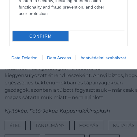
related to security, including authentication
Fotó:
Shutterstock
functionality and fraud prevention, and other
user protection.
Az eddigi bizonyítékok nagyon gyengék ahhoz, hogy 
erjesztett élelmiszerekről kijelenthető legyen, hogy
biztosan elősegítik a fogyásunkat. Ezek a kísérleti
CONFIRM
vizsgálatok rövid ideig tartottak, és sokan nem
számoltak be semmiféle súlyváltozásról.
Data Deletion
Data Access
Adatvédelmi szabályzat
Mindazonáltal az erjesztett élelmiszerek továbbra is
hasznosak az egészséges, változatos és
kiegyensúlyozott étrend részeként. Annyi biztos, hog
egészséges baktériumokban és tápanyagokban
gazdagok, azonban a túlzott fogyasztásuk – már csak 
magas sótartalmuk miatt – nem ajánlott.
Nyitókép: Fotó: Jakub Kapusnak/Unsplash
ÉTEL
TANULMÁNY
FOGYÁS
KUTATÁS