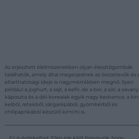
Az erjesztett élelmiszerekben olyan élesztőgombák
találhatók, amely által megerjednek az összetevők és 
eltarthatósági ideje is nagymértékben megnő. Ilyen
például a joghurt, a sajt, a kefir, de a bor, a sör, a savan
káposzta és a dél-koreaiak egyik nagy kedvence, a kín
kelből, retekből, sárgarépából, gyömbérből és
chilipaprikából készülő kimchi is.
Ez is érdekelhet:
Elég pár kilót fogynunk, hogy