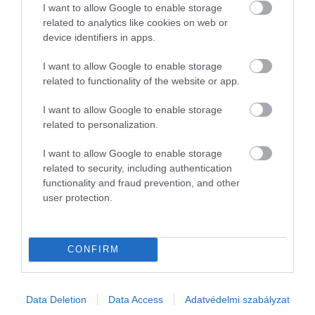
a világ leghosszabb, két kilométer hosszú
I want to allow Google to enable storage
TÓTH EMMA
related to analytics like cookies on web or
vonatszerelvényét. Ez azonban nem az
device identifiers in apps.
egyetlen érdekesség a vonattal
kapcsolatban, ugyanis a zavartalan
I want to allow Google to enable storage
működés mögött összetett…
related to functionality of the website or app.
I want to allow Google to enable storage
related to personalization.
I want to allow Google to enable storage
related to security, including authentication
functionality and fraud prevention, and other
user protection.
CONFIRM
Data Deletion
Data Access
Adatvédelmi szabályzat