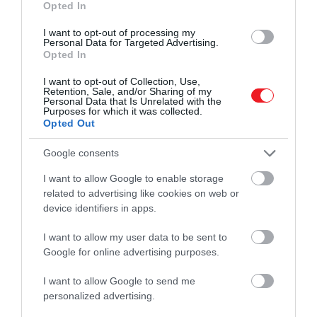
Opted In
I want to opt-out of processing my
Personal Data for Targeted Advertising.
Opted In
I want to opt-out of Collection, Use,
Retention, Sale, and/or Sharing of my
Personal Data that Is Unrelated with the
Purposes for which it was collected.
Opted Out
Google consents
I want to allow Google to enable storage
related to advertising like cookies on web or
device identifiers in apps.
I want to allow my user data to be sent to
Google for online advertising purposes.
2026. MÁRCIUS 5. ● TÓTH EMMA
Így szelte át a világ
I want to allow Google to send me
A svájci Rhaetian Railway még 2022-ben
personalized advertising.
leghosszabb, 2000 méteres…
állított fel rekordot, amikor útjára indította