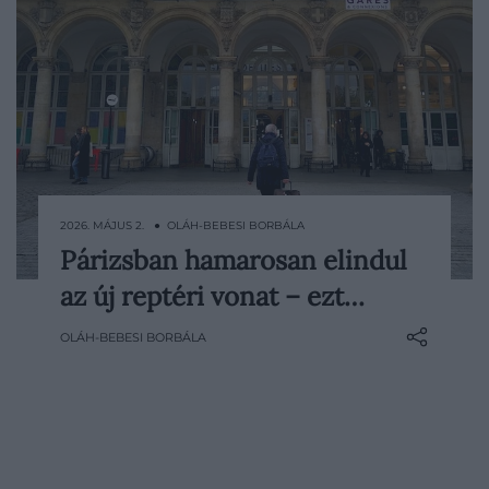
2026. MÁJUS 2. ● OLÁH-BEBESI BORBÁLA
Párizsban hamarosan elindul
2027 tavaszától érezhetően egyszerűbbé
az új reptéri vonat – ezt…
válhat a bejutás a párizsi Charles de Gaulle
repülőtérről a városba. A CDG Express
OLÁH-BEBESI BORBÁLA
nevű új vasúti összeköttetés közvetlen
kapcsolatot kínál majd a belváros felé: a
vonatok negyedóránként indulnak, az út
pedig…