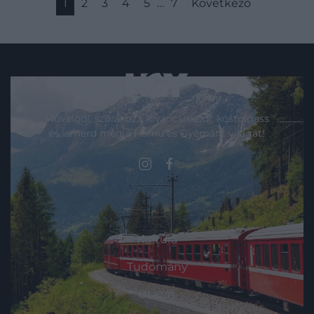
1
2
3
4
5
…
7
Következő
Művelődj, szórakozz, kíváncsiskodj, kóstolgass
és ismerd meg a Hamu és Gyémánt világát!
ROVATOK
Kultúra
Tudomány
Utazás