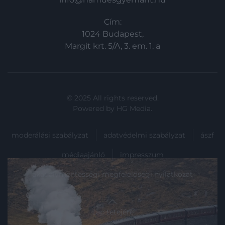
Cím:
1024 Budapest,
Margit krt. 5/A, 3. em. 1. a
© 2025 All rights reserved.
Powered by
HG Media
.
moderálási szabályzat
adatvédelmi szabályzat
ászf
médiaajánló
impresszum
akadálymentességi megfelelőségi nyilatkozat
Lap tetejére