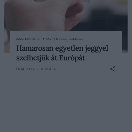
2026. MÁJUS 15. ● OLÁH-BEBESI BORBÁLA
Hamarosan egyetlen jeggyel
Hamarosan sokkal egyszerűbbé
szelhetjük át Európát
válhatnak a határokon átívelő vasúti
utazások az Európai Unióban. Az Európai
OLÁH-BEBESI BORBÁLA
Bizottság új javaslata szerint az utasok
egyetlen tranzakcióval foglalhatnának
több vasúttársaság járatára, miközben
erősebb fogyasztóvédelmi garanciák
járnának nekik késés vagy…