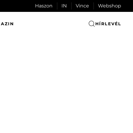
Haszon
IN
Vince
Webshop
AZIN
HÍRLEVÉL