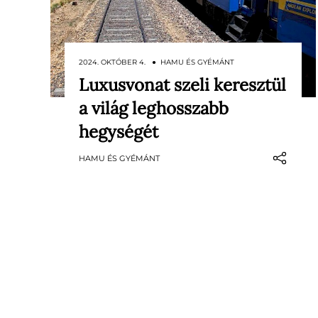
2024. OKTÓBER 4. ● HAMU ÉS GYÉMÁNT
Luxusvonat szeli keresztül
Páratlan kaland várja azokat, akik a
a világ leghosszabb
közeljövőben Dél-Amerikába
utaznának: Peru lenyűgöző vidékein
hegységét
hálókocsis luxusvonattal szelhetjük
HAMU ÉS GYÉMÁNT
át az Andokot, ráadásul az
egyedülálló kilátás mellett még
wellnessezhetünk is, írja a Drive.