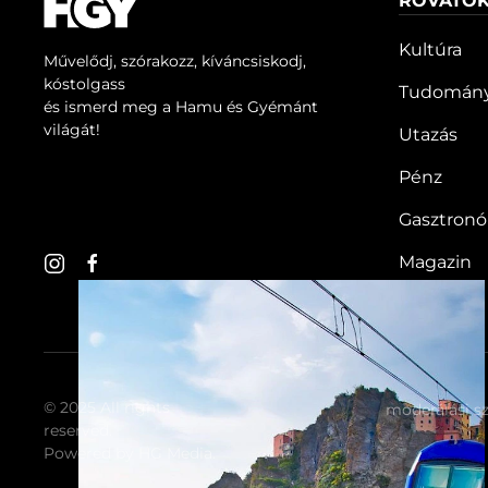
ROVATO
akár egy egész család is utazhat.
Kultúra
Művelődj, szórakozz, kíváncsiskodj,
kóstolgass
Tudomán
és ismerd meg a Hamu és Gyémánt
világát!
Utazás
Pénz
Gasztron
Magazin
© 2025 All rights
moderálási s
reserved.
Powered by
HG Media
.