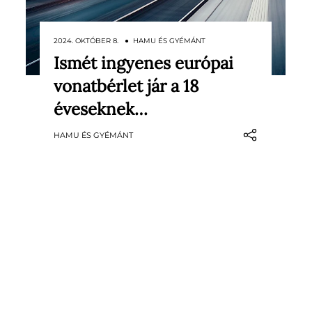
2024. OKTÓBER 8. ● HAMU ÉS GYÉMÁNT
Ismét ingyenes európai
Mindössze hat kérdésre kell
vonatbérlet jár a 18
válaszolniuk, és máris esélyük lehet
egy egy hónapos ingyenes
éveseknek…
vonatbérletre – ugyanis a
HAMU ÉS GYÉMÁNT
DiscoverEU program keretében
ismét 35 500 ingyenes bérletet
osztanak ki 18 éveseknek.