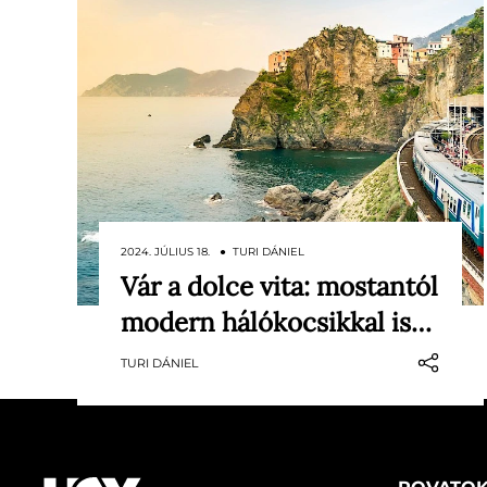
2024. JÚLIUS 18. ● TURI DÁNIEL
Vár a dolce vita: mostantól
Szeptembertől elképesztő
modern hálókocsikkal is…
felszereltségű, hálókocsis
vonatokkal is utazhatunk
TURI DÁNIEL
Olaszországba, mégpedig akár a
szomszéd fővárosból, Bécsből is. A
nem mindennapi vasúti kocsik
között találunk egyszemélyes
hálókabinokat, de olyat is, amiben