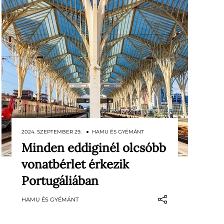
2024. SZEPTEMBER 29. ● HAMU ÉS GYÉMÁNT
Minden eddiginél olcsóbb
Forintra átszámítva elképesztően
vonatbérlet érkezik
kedvező áron, kevesebb mint
tízezer forintért válthatunk havi
Portugáliában
országos vonatbérletet
HAMU ÉS GYÉMÁNT
Portugáliában, írja a Drive.