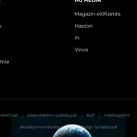
K
HG MEDIA
Magazin-előfizetés
y
Haszon
In
Vince
ómia
zabályzat
adatvédelmi szabályzat
ászf
médiaajánló
akadálymentességi megfelelőségi nyilatkozat