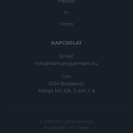
Haszon
In
Vince
KAPCSOLAT
Email:
info@hamuesgyemant.hu
Cím:
1024 Budapest,
Margit krt. 5/A, 3. em. 1. a
© 2025 All rights reserved.
Powered by
HG Media
.