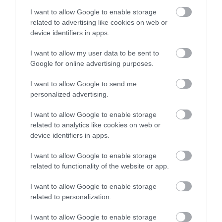
I want to allow Google to enable storage
related to advertising like cookies on web or
device identifiers in apps.
I want to allow my user data to be sent to
Google for online advertising purposes.
I want to allow Google to send me
personalized advertising.
Az utazók a legnagyobb kényelemben fedezhetik fel 
világot
I want to allow Google to enable storage
related to analytics like cookies on web or
Fotó: Shutterstock
device identifiers in apps.
Ezután következik egy újabb, hatórás repülőút az india
I want to allow Google to enable storage
Delhibe,
ahonnan
Agra
és
Jaipur
felfedezésére
related to functionality of the website or app.
indulnak a vállalkozó szellemű utazók, majd egy 14 órá
repülőút során eljutnak a dél-afrikai
Johnnesburgba,
I want to allow Google to enable storage
related to personalization.
majd
Fokvárosba.
I want to allow Google to enable storage