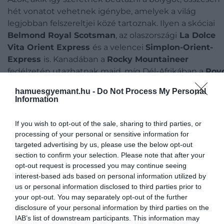
hét vonatot vehetnek igénybe, amelyek a világ
legjobban felszereltjei közé tartoznak. Ilyen a skóciai
Belmond Royal Scotsman
, az olaszországi
La Dolce
Vita Orient Express
és a velencei
Simplon-Orient-
Express
is. Kanadában a
Rocky Mountaineer
fedélzetén utazhatnak majd, míg Dél-Afrikában a
Rov
Rail
luxuskörülményeit tapasztalhatják meg az utasok
hamuesgyemant.hu -
Do Not Process My Personal
Information
Természetesen azoknak, akik vállalkoznak a nem
mindennapi kalandra, mélyen a zsebükbe kell nyúlniu
If you wish to opt-out of the sale, sharing to third parties, or
A Euronews információi szerint ugyanis
processing of your personal or sensitive information for
targeted advertising by us, please use the below opt-out
egy jegy ára nagyjából 116 ezer euróba, vagyis jelenlegi
section to confirm your selection. Please note that after your
árfolyamon közel 47 millió forintba kerül.
opt-out request is processed you may continue seeing
interest-based ads based on personal information utilized by
Kanadából Dél-Afrikába, Fokvárosból
us or personal information disclosed to third parties prior to
your opt-out. You may separately opt-out of the further
Szingapúrba
disclosure of your personal information by third parties on the
IAB’s list of downstream participants. This information may