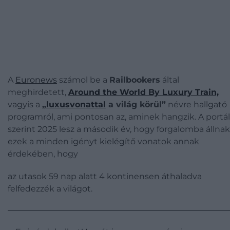
A
Euronews
számol be a
Railbookers
által
meghirdetett,
Around the World By Luxury Train,
vagyis a
„
luxusvonattal
a világ körül”
névre hallgató
programról, ami pontosan az, aminek hangzik. A portál
szerint 2025 lesz a második év, hogy forgalomba állnak
ezek a minden igényt kielégítő vonatok annak
érdekében, hogy
az utasok 59 nap alatt 4 kontinensen áthaladva
felfedezzék a világot.