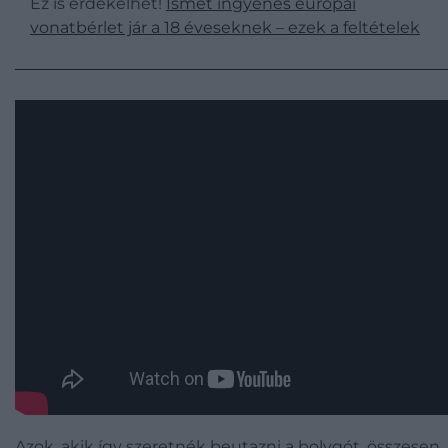
Ez is érdekelhet!
Ismét ingyenes európai
vonatbérlet jár a 18 éveseknek – ezek a feltételek
Azok, akik így szeretnék beutazni a bolygót, összesen