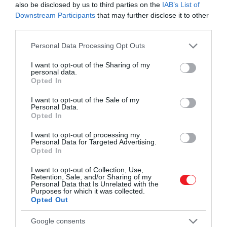
also be disclosed by us to third parties on the
IAB’s List of
A portál emlékeztet, hogy bár a vasúti közlekedést
Downstream Participants
that may further disclose it to other
sokan azért választják, mert jóval környezetbarátabb,
third parties.
mint a repülés,
ez az útvonal nem kifejezetten a
karbonsemlegességet szem előtt tartó utazóknak
Please note that this website/app uses one or more Google
Personal Data Processing Opt Outs
services and may gather and store information including but
szól.
A kanadai
Vancouverből
indul az utazás, ahonna
not limited to your visit or usage behaviour. You may click to
I want to opt-out of the Sharing of my
a
Sziklás-hegységen
keresztül vezet az út. A résztvev
personal data.
grant or deny consent to Google and its third-party tags to
ezután Európába repülnek, ahol
Skócia
festői tájait
Opted In
use your data for below specified purposes in below Google
fedezhetik fel, mielőtt továbbutaznának
Rómába
,
consent section.
I want to opt-out of the Sale of my
Veronába
és
Velencébe
, majd
Párizsba
.
Personal Data.
Opted In
A francia főváros után következik a magyar, Budapest
I want to opt-out of processing my
után pedig Bukarest, majd a vonat Isztambul felé vesz
Personal Data for Targeted Advertising.
az irányt, ahol véget ér az út európai szakasza.
Opted In
I want to opt-out of Collection, Use,
Retention, Sale, and/or Sharing of my
Personal Data that Is Unrelated with the
Purposes for which it was collected.
Opted Out
Google consents