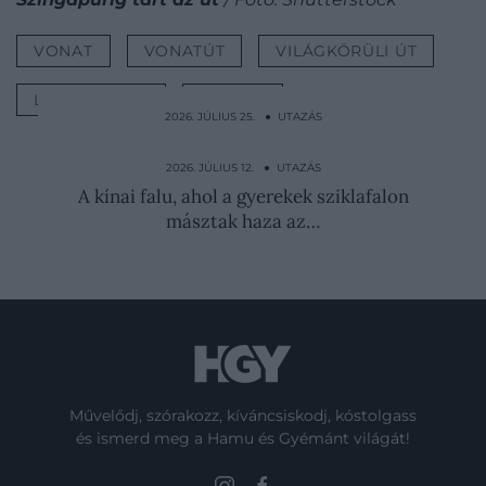
VONAT
VONATÚT
VILÁGKÖRÜLI ÚT
LUXUSVONAT
UTAZÁS
2026. JÚLIUS 25. ● UTAZÁS
Szantorinin túl: ez a 3 európai sziget lehet
a következő…
2026. JÚLIUS 12. ● UTAZÁS
A kínai falu, ahol a gyerekek sziklafalon
másztak haza az…
Művelődj, szórakozz, kíváncsiskodj, kóstolgass
és ismerd meg a Hamu és Gyémánt világát!