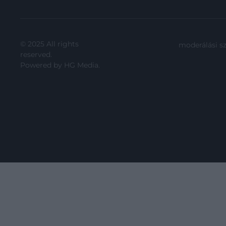
© 2025 All rights
moderálási s
reserved.
Powered by
HG Media
.