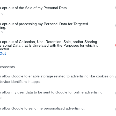
o opt-out of the Sale of my Personal Data.
In
2026. JÚNIUS 14. ● OLÁH-BEBESI BORBÁLA
Tizenkét kutya utazott a
to opt-out of processing my Personal Data for Targeted
A Titanic tragédiájáról legtöbbször az
ing.
Titanicon, de csak három
In
emberi veszteségek, a hajó mérnöki
hibái és a mentés körülményei
élte túl…
o opt-out of Collection, Use, Retention, Sale, and/or Sharing
jutnak eszünkbe.A fedélzeten
ersonal Data that Is Unrelated with the Purposes for which it
lected.
OLÁH-BEBESI BORBÁLA
viszont állatok is utaztak, köztük
Out
legalább tizenkét kutya, amelyek
közül mindössze három élte túl a…
consents
o allow Google to enable storage related to advertising like cookies on
evice identifiers in apps.
o allow my user data to be sent to Google for online advertising
s.
to allow Google to send me personalized advertising.