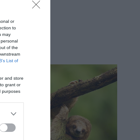
sonal or
ection to
ou may
 personal
out of the
 downstream
B’s List of
er and store
to grant or
ed purposes