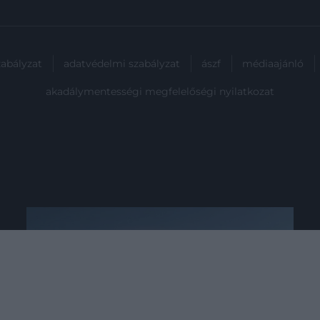
zabályzat
adatvédelmi szabályzat
ászf
médiaajánló
akadálymentességi megfelelőségi nyilatkozat