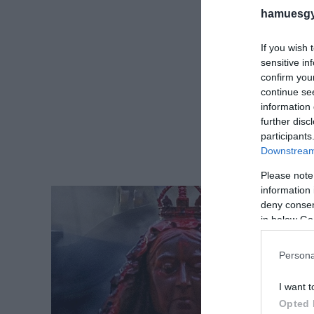
hamuesgy
If you wish 
sensitive in
confirm you
continue se
information 
further disc
participants
Downstream 
Please note
information 
deny consent
in below Go
Persona
I want t
Opted 