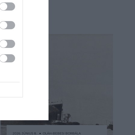
2026. JÚNIUS 8. ● OLÁH-BEBESI BORBÁLA