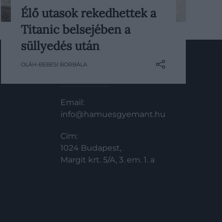
Élő utasok rekedhettek a
A Titanic története több mint egy
Titanic belsejében a
évszázaddal a katasztrófa után is
különleges helyet foglal el a
süllyedés után
kollektív emlékezetben. Kevés
OLÁH-BEBESI BORBÁLA
hajószerencsétlenség vált ennyire
ismertté, és talán kevés esemény
KAPCSOLAT
hagyott maga után ennyi
Email:
megválaszolatlan kérdést. A…
info@hamuesgyemant.hu
Cím:
1024 Budapest,
Margit krt. 5/A, 3. em. 1. a