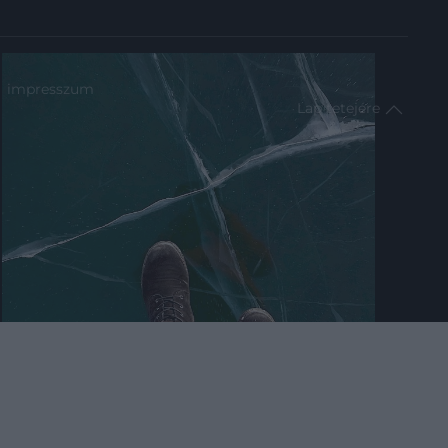
impresszum
Lap tetejére
2026. JANUÁR 13. ● HAMU ÉS GYÉMÁNT
Ne essünk pánikba, ha
Amikor egy befagyott tó vagy folyó
beszakad alattunk a jég: 6