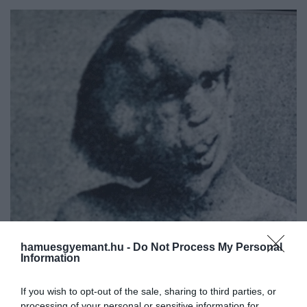
hamuesgyemant.hu -
Do Not Process My Personal
Information
2026. JÚLIUS 6. ● OLÁH-BEBESI BORBÁLA
Ember volt, de állatként
If you wish to opt-out of the sale, sharing to third parties, or
Joseph Merricket a viktoriánus Anglia
processing of your personal or sensitive information for