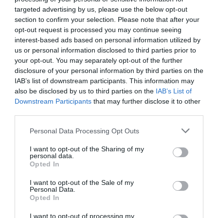
kezelték: az Elefántember…
„Elefántemberként” ismerte meg, de ez a
targeted advertising by us, please use the below opt-out
név inkább a korról árulkodik, mint róla. A
section to confirm your selection. Please note that after your
OLÁH-BEBESI BORBÁLA
férfit egy ideig vásári látványosságként
opt-out request is processed you may continue seeing
mutogatták, miközben valójában egy
interest-based ads based on personal information utilized by
us or personal information disclosed to third parties prior to
ritka, máig sem tisztázott betegségben
your opt-out. You may separately opt-out of the further
szenvedő ember volt…
disclosure of your personal information by third parties on the
IAB’s list of downstream participants. This information may
also be disclosed by us to third parties on the
IAB’s List of
Downstream Participants
that may further disclose it to other
third parties.
Please note that this website/app uses one or more Google
Personal Data Processing Opt Outs
services and may gather and store information including but
not limited to your visit or usage behaviour. You may click to
I want to opt-out of the Sharing of my
personal data.
grant or deny consent to Google and its third-party tags to
Opted In
use your data for below specified purposes in below Google
consent section.
I want to opt-out of the Sale of my
Personal Data.
Opted In
I want to opt-out of processing my