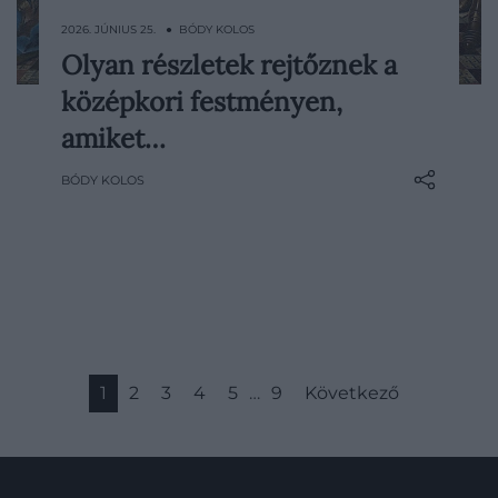
2026. JÚNIUS 25. ● BÓDY KOLOS
Olyan részletek rejtőznek a
Számtalan olyan műalkotást ismerünk,
középkori festményen,
amelyek szépségükkel nyűgöznek le.
Léteznek azonban olyanok is, amelyek
amiket…
inkább kérdéseket vetnek fel. Jan van
BÓDY KOLOS
Eyck egyik legismertebb festménye, a
Szűz Mária és a gyermek Joris van der
Paele kanonokkal épp az utóbbi
kategóriába…
1
2
3
4
5
…
9
Következő