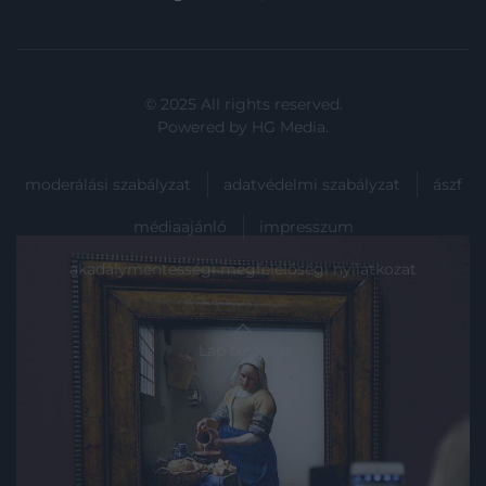
© 2025 All rights reserved.
Powered by
HG Media
.
moderálási szabályzat
adatvédelmi szabályzat
ászf
médiaajánló
impresszum
akadálymentességi megfelelőségi nyilatkozat
Lap tetejére