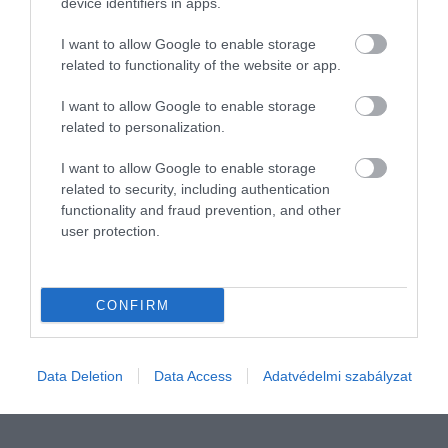
device identifiers in apps.
I want to allow Google to enable storage
2026. JÚNIUS 26. ● TÓTH EMMA
related to functionality of the website or app.
A világ első szupermodellje
Evelyn Nesbit a 20. század eleji Amerika
I want to allow Google to enable storage
volt, mégis egy gyilkosság…
egyik legismertebb arca volt. A vörös hajú
related to personalization.
modell és színésznő magazinokban,
TÓTH EMMA
képeslapokon és reklámokban is feltűnt,
I want to allow Google to enable storage
ám a korabeli sajtó szenzációhajhász
related to security, including authentication
functionality and fraud prevention, and other
beszámolói miatt a neve örökre
user protection.
összefonódott egy gyilkossági…
CONFIRM
Data Deletion
Data Access
Adatvédelmi szabályzat