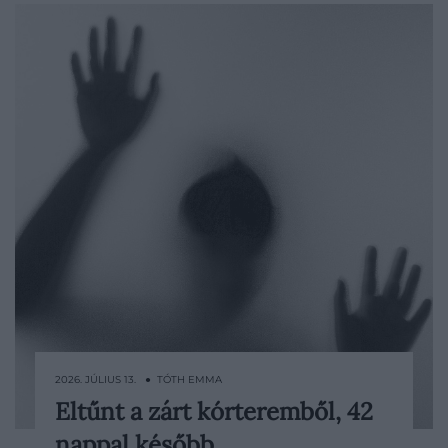
2026. JÚLIUS 13. ● TÓTH EMMA
Eltűnt a zárt kórteremből, 42
1978 decemberében egy ohioi
nappal később
pszichiátriai intézet egyik betege