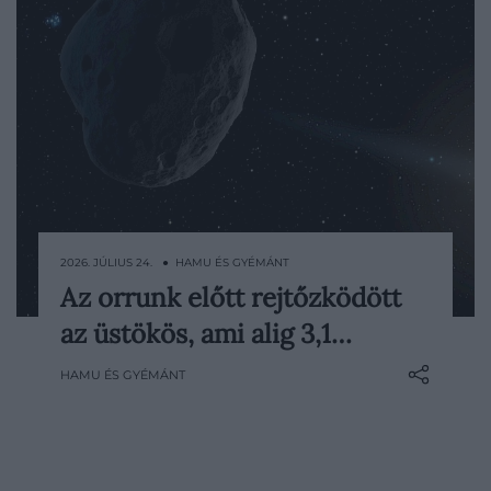
2026. JÚLIUS 24. ● HAMU ÉS GYÉMÁNT
Az orrunk előtt rejtőzködött
Egy évtizedek óta ismert földközeli
az üstökös, ami alig 3,1…
égitest tavaly egyszerűen nem ott
bukkant fel, ahol a számítások szerint
HAMU ÉS GYÉMÁNT
lennie kellett volna. A rejtély végül egy
különleges felfedezéshez vezetett:
kiderült, hogy a kutatók nem kisbolygót,
hanem egy ritka, úgynevezett sötét…