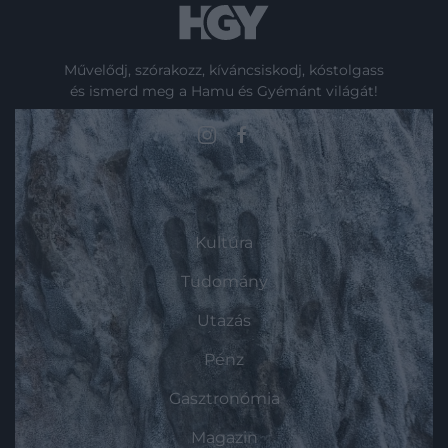
Művelődj, szórakozz, kíváncsiskodj, kóstolgass
és ismerd meg a Hamu és Gyémánt világát!
ROVATOK
Kultúra
Tudomány
Utazás
Pénz
Gasztronómia
Magazin