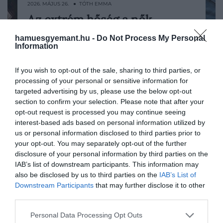
2026. MÁJUS 26. ● TÓTH EMMA
Az extrém hőség a nők
Az utóbbi évek szélsőséges hőhullámai a
mindennapjait különösen
mindennapi életet is átalakítják, így a
hamuesgyemant.hu -
Do Not Process My Personal
Information
kánikula már jóval több egyszerű
súlyosan…
egészségügyi kockázatnál. Egy friss
If you wish to opt-out of the sale, sharing to third parties, or
TÓTH EMMA
áttekintés szerint a hőség sok térségben
processing of your personal or sensitive information for
másként érinti a nőket, akiknek
targeted advertising by us, please use the below opt-out
munkájukat, otthoni feladataikat, társas
section to confirm your selection. Please note that after your
kapcsolataikat és biztonságukat is…
opt-out request is processed you may continue seeing
interest-based ads based on personal information utilized by
us or personal information disclosed to third parties prior to
your opt-out. You may separately opt-out of the further
disclosure of your personal information by third parties on the
IAB’s list of downstream participants. This information may
also be disclosed by us to third parties on the
IAB’s List of
Downstream Participants
that may further disclose it to other
third parties.
Please note that this website/app uses one or more Google
Personal Data Processing Opt Outs