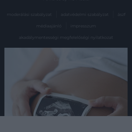
moderálási szabályzat
adatvédelmi szabályzat
ászf
médiaajánló
impresszum
akadálymentességi megfelelőségi nyilatkozat
Lap tetejére