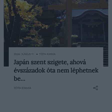
2026. JÚNIUS 11. ● TÓTH EMMA
Japán szent szigete, ahová
Japánban létezik egy apró sziget, amelyet
évszázadok óta nem léphetnek
az UNESCO világörökségi helyszínné
nyilvánított, mégsem került a
be…
tömegturizmus célkeresztjébe.
TÓTH EMMA
Okinosima évszázadok óta szigorú
szabályok szerint őrzött hely, ahová
engedély nélkül senki sem léphet be, a…