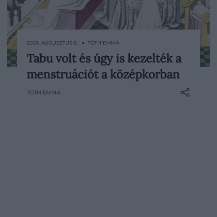
2026. AUGUSZTUS 6. ● TÓTH EMMA
Tabu volt és úgy is kezelték a
A menstruációban a középkori orvoslás, a
menstruációt a középkorban
vallás és a társadalom gyakran félelmet,
szégyent és babonákat látott. A nőknek
TÓTH EMMA
modern egészségügyi termékek nélkül
kellett megoldaniuk a vérzés kezelését,
miközben fájdalmaik enyhítésére…