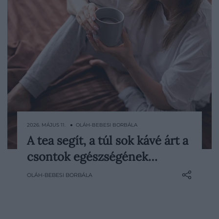
2026. MÁJUS 11. ● OLÁH-BEBESI BORBÁLA
A tea segít, a túl sok kávé árt a
A tea és a kávé közötti választás elsőre
csontok egészségének…
ártatlan napi szokásnak tűnik, egy friss
kutatás szerint azonban hosszú távon a
OLÁH-BEBESI BORBÁLA
csontok egészségére is hatással lehet.
Ausztrál kutatók arra jutottak, hogy az
idősebb nők esetében a túlzott
kávéfogyasztás…