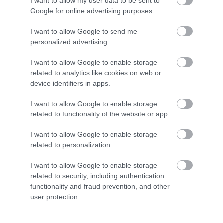
I want to allow my user data to be sent to
Google for online advertising purposes.
I want to allow Google to send me
personalized advertising.
I want to allow Google to enable storage
related to analytics like cookies on web or
2026. MÁJUS 13. ● TÓTH EMMA
device identifiers in apps.
Pár centis lábbelik és egy
A történelemben a szépségideálok nem
kegyetlen hagyomány: a…
I want to allow Google to enable storage
korlátozódtak pusztán esztétikai
related to functionality of the website or app.
kérdésekre, szélsőséges esetekben
TÓTH EMMA
ugyanis mélyen befolyásolták az emberek
I want to allow Google to enable storage
életét és társadalmi helyzetüket is. Kína
related to personalization.
egyik legismertebb és legmegrázóbb
I want to allow Google to enable storage
példája erre a lábelkötés gyakorlata, amely
related to security, including authentication
évszázadokon át brutális módon…
functionality and fraud prevention, and other
user protection.