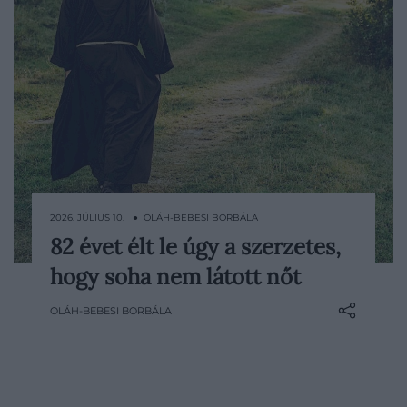
2026. JÚLIUS 10. ● OLÁH-BEBESI BORBÁLA
82 évet élt le úgy a szerzetes,
Mihailo Tolotos története első hallásra
hogy soha nem látott nőt
inkább tűnik legendának, mint valós
életrajznak. A görög szerzetesről azt
OLÁH-BEBESI BORBÁLA
tartják, hogy egész életét az Athosz-hegy
zárt kolostori világában töltötte, és 82
éves koráig egyetlen nőt sem látott. A
történet…