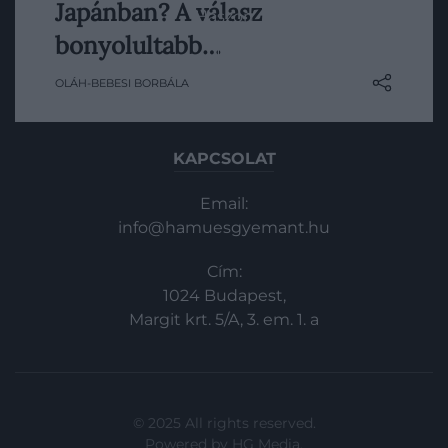
Japánban? A válasz
ábrázolják, pedig a japán harcosréteghez
Haszon
nők is tartoztak. Az, hogy valóban
bonyolultabb…
In
harcoltak-e, és hogy pontosan milyen
OLÁH-BEBESI BORBÁLA
szerepet töltöttek be, már jóval
Vince
árnyaltabb kérdés.
KAPCSOLAT
Email:
info@hamuesgyemant.hu
Cím:
1024 Budapest,
Margit krt. 5/A, 3. em. 1. a
© 2025 All rights reserved.
Powered by
HG Media
.