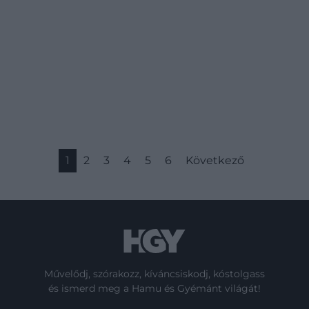
1
2
3
4
5
6
Következő
Művelődj, szórakozz, kíváncsiskodj, kóstolgass
és ismerd meg a Hamu és Gyémánt világát!