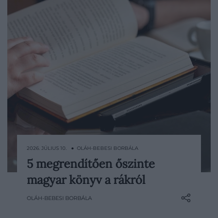
2026. JÚLIUS 10. ● OLÁH-BEBESI BORBÁLA
5 megrendítően őszinte
Az irodalom akkor mutatja meg igazán az
magyar könyv a rákról
erejét, amikor olyan tapasztalatokhoz is
talál nyelvet, amelyekről a
OLÁH-BEBESI BORBÁLA
hétköznapokban gyakran csak elakadva,
félelemmel vagy közhelyekkel beszélünk.