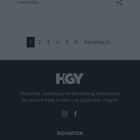
TURI DÁNIEL
maradandót alkotott. Generációk számára
tette közérthetővé a nyelvről való
gondolkodást, miközben Shakespeare- és
Dante-fordításaival új hangon…
1
2
3
4
5
6
Következő
Művelődj, szórakozz, kíváncsiskodj, kóstolgass
és ismerd meg a Hamu és Gyémánt világát!
ROVATOK