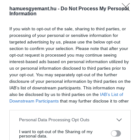
hamuesgyemant.hu -
Do Not Process My Personal
Information
If you wish to opt-out of the sale, sharing to third parties, or
processing of your personal or sensitive information for
targeted advertising by us, please use the below opt-out
2026. JÚNIUS 4. ● TÓTH EMMA
section to confirm your selection. Please note that after your
6 fordulatos regény, melynek
opt-out request is processed you may continue seeing
Vannak könyvek, amelyek lassan építik fel
befejezését napokig nem
interest-based ads based on personal information utilized by
világukat, majd egy váratlan fordulattal
us or personal information disclosed to third parties prior to
szinte kihúzzák a talajt az olvasó alól. Az
tudod…
your opt-out. You may separately opt-out of the further
addig biztos pontok, a szereplőkről vagy a
disclosure of your personal information by third parties on the
TÓTH EMMA
cselekményről alkotott képünk a feje
IAB’s list of downstream participants. This information may
tetejére áll, és hosszú ideig, akár hetekig
also be disclosed by us to third parties on the
IAB’s List of
Downstream Participants
that may further disclose it to other
csak…
third parties.
Please note that this website/app uses one or more Google
Personal Data Processing Opt Outs
services and may gather and store information including but
not limited to your visit or usage behaviour. You may click to
I want to opt-out of the Sharing of my
personal data.
grant or deny consent to Google and its third-party tags to