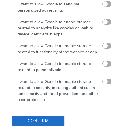
I want to allow Google to send me
personalized advertising.
I want to allow Google to enable storage
related to analytics like cookies on web or
device identifiers in apps.
I want to allow Google to enable storage
related to functionality of the website or app.
I want to allow Google to enable storage
related to personalization.
2026. MÁJUS 19. ● OLÁH-BEBESI BORBÁLA
A kis hercegtől
I want to allow Google to enable storage
Egy jó olvasmánynak nem kell feltétlenül
Krasznahorkaiig: 5 rövid
related to security, including authentication
hosszúnak lennie. Van, amikor néhány
functionality and fraud prevention, and other
tucat oldal is elég ahhoz, hogy egy
könyv, amit egy…
user protection.
történet magával ragadjon, ami aztán
OLÁH-BEBESI BORBÁLA
napokkal később is velünk marad. Az
alábbi kötetek gyorsan elolvashatók,
CONFIRM
mégsem tűnnek el nyomtalanul: