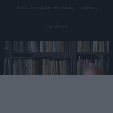
akadálymentességi megfelelőségi nyilatkozat
Lap tetejére