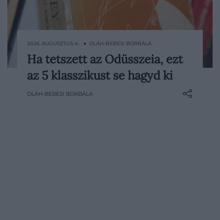
2026. AUGUSZTUS 4. ● OLÁH-BEBESI BORBÁLA
Ha tetszett az Odüsszeia, ezt
Az irodalom legemlékezetesebb hősei
az 5 klasszikust se hagyd ki
ritkán jutnak el egyenes úton a céljukig.
Ismeretlen vidékeken bolyonganak,
OLÁH-BEBESI BORBÁLA
veszélyes ellenfelekkel és saját
gyengeségeikkel küzdenek meg,
miközben minden próbatétel távolabb
sodorja őket attól az embertől, aki egykor
útnak indult. Mire…