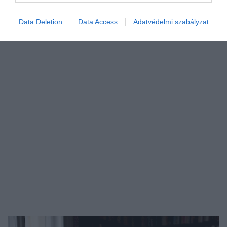
Krasznahorkaitól…
Data Deletion
Data Access
Adatvédelmi szabályzat