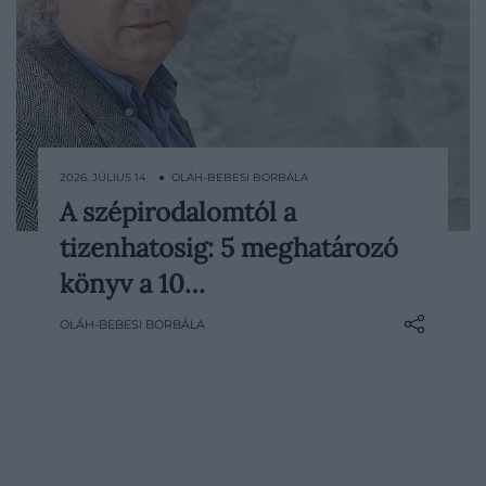
2026. JÚLIUS 14. ● OLÁH-BEBESI BORBÁLA
A szépirodalomtól a
2016. július 14-én, éppen 10 éve halt meg a
tizenhatosig: 5 meghatározó
magyar szépirodalom egyik
legjelentősebb alakja, Esterházy Péter.
könyv a 10…
Formabontó prózája, egyedi humora és
OLÁH-BEBESI BORBÁLA
játékos nyelvhasználata alapjaiban
változtatta meg a kortárs magyar
irodalmat, miközben könyvei külföldön is
komoly…