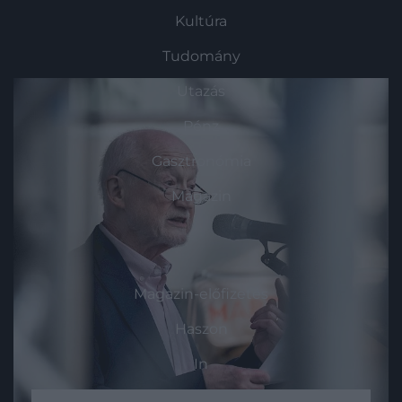
Kultúra
Tudomány
Utazás
Pénz
Gasztronómia
Magazin
HG MEDIA
Magazin-előfizetés
Haszon
In
Vince