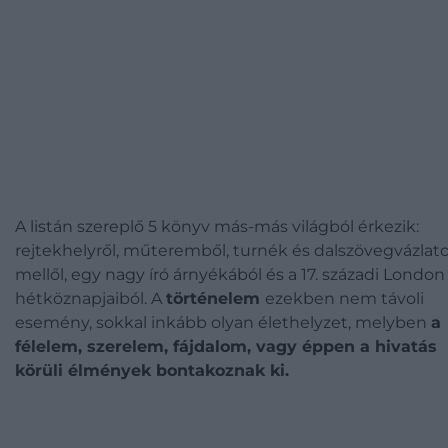
A listán szereplő 5 könyv más-más világból érkezik:
rejtekhelyről, műteremből, turnék és dalszövegvázlat
mellől, egy nagy író árnyékából és a 17. századi London
hétköznapjaiból. A
történelem
ezekben nem távoli
esemény, sokkal inkább olyan élethelyzet, melyben
a
félelem, szerelem, fájdalom, vagy éppen a hivatás
körüli élmények bontakoznak ki.