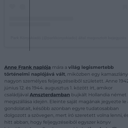
Park Könyvkiadó (@parkkonyvkiado) által megosztott bejegyzés
Anne Frank
naplója
mára a
világ legismertebb
történelmi naplójává vált
, miközben egy kamaszlány
nagyon személyes feljegyzéseiből született. Anne 1942
június 12. és 1944. augusztus 1. között írt, amikor
családjával
Amszterdamban
bujkált Hollandia német
megszállása idején. Eleinte saját magának jegyezte le 
gondolatait, később azonban egyre tudatosabban
dolgozott a szövegen, mert író szeretett volna lenni, é
hitt abban, hogy feljegyzéseiből egyszer könyv