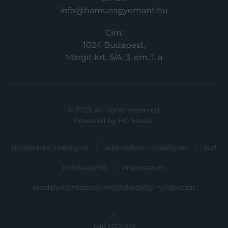
info@hamuesgyemant.hu
Cím:
1024 Budapest,
Margit krt. 5/A, 3. em. 1. a
© 2025 All rights reserved.
Powered by
HG Media
.
moderálási szabályzat
adatvédelmi szabályzat
ászf
médiaajánló
impresszum
akadálymentességi megfelelőségi nyilatkozat
Lap tetejére