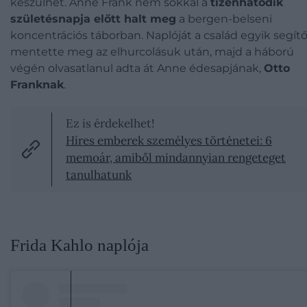
készülhet. Anne Frank nem sokkal a
tizenhatodik
születésnapja előtt halt meg
a bergen-belseni
koncentrációs táborban. Naplóját a család egyik segítő
mentette meg az elhurcolásuk után, majd a háború
végén olvasatlanul adta át Anne édesapjának,
Otto
Franknak
.
Ez is érdekelhet!
Híres emberek személyes történetei: 6
memoár, amiből mindannyian rengeteget
tanulhatunk
Frida Kahlo naplója