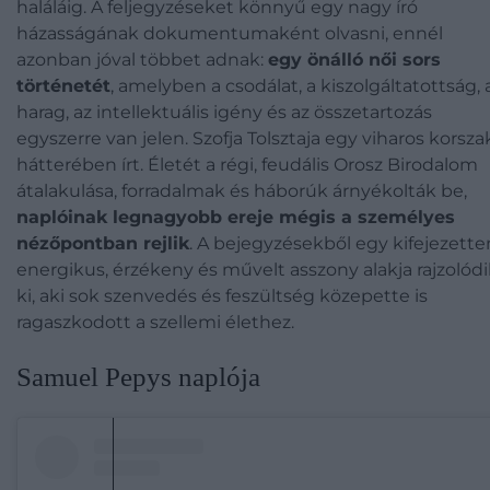
haláláig. A feljegyzéseket könnyű egy nagy író
házasságának dokumentumaként olvasni, ennél
azonban jóval többet adnak:
egy önálló női sors
történetét
, amelyben a csodálat, a kiszolgáltatottság, 
harag, az intellektuális igény és az összetartozás
egyszerre van jelen. Szofja Tolsztaja egy viharos korsza
hátterében írt. Életét a régi, feudális Orosz Birodalom
átalakulása, forradalmak és háborúk árnyékolták be,
naplóinak legnagyobb ereje mégis a személyes
nézőpontban rejlik
. A bejegyzésekből egy kifejezette
energikus, érzékeny és művelt asszony alakja rajzolódi
ki, aki sok szenvedés és feszültség közepette is
ragaszkodott a szellemi élethez.
Samuel Pepys naplója