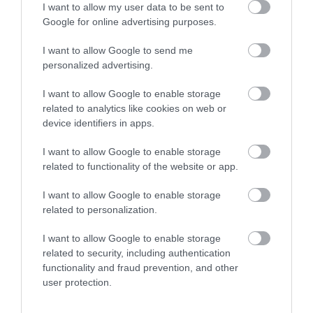
és olyan ember, aki egyre nehezebben viselte azt a
I want to allow my user data to be sent to
figyelmet, amelyet éppen a saját zenéjének
Google for online advertising purposes.
köszönhetett. A kötet bejegyzései,
rajzai,
I want to allow Google to send me
dalszövegvázlatai és töredékei
zavarba ejtően közel
personalized advertising.
visznek hozzá. Helyenként dühösek, máshol ironikusa
vagy éppen meglepően sebezhetők, és ami a
I want to allow Google to enable storage
legérdekesebb, hogy közben kirajzolódik belőlük
egy
related to analytics like cookies on web or
generáció hangja is
.
device identifiers in apps.
I want to allow Google to enable storage
Szofja Tolsztaja naplói
related to functionality of the website or app.
I want to allow Google to enable storage
related to personalization.
I want to allow Google to enable storage
related to security, including authentication
functionality and fraud prevention, and other
user protection.