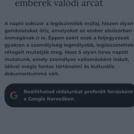
emberek valódi arcát
A napló sokszor a legőszintébb műfaj, hiszen olyan
gondolatokat őriz, amelyeket az ember elsősorban
önmagának ír le. Éppen ezért ezek a feljegyzések
gyakran a személyiség legmélyebb, legösszetette
rétegeit mutatják meg. Most 5 olyan híres naplót
mutatunk, amely személyes vallomásként indult,
idővel mégis fontos történelmi és kulturális
dokumentummá vált.
Beállíthatod oldalunkat preferált forrásként
a Google Keresőben