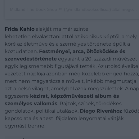
Midland The Book Shop ™️ (@midlandbooksofficial) által megosztott bejegyzés
Frida Kahlo
alakját ma már szinte
lehetetlen
elválasztani attól az ikonikus képtől, amely
köré az életműve és a személyes története épült a
köztudatban.
Festményei, arca, öltözködése és
szenvedéstörténete
egyaránt a 20. századi művészet
egyik legismertebb figurájává tették. Az utolsó éveib
vezetett naplója azonban még közelebb enged hozzá,
mert nem magyarázza a műveit, inkább megmutatja
azt a belső világot, amelyből azok megszülettek. A nap
egyszerre
kézirat, képzőművészeti album és
személyes vallomás
. Rajzok, színek, töredékes
gondolatok, politikai utalások,
Diego Riverához
fűződ
kapcsolata és a testi fájdalom lenyomatai váltják
egymást benne.