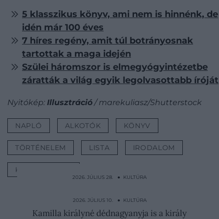
5 klasszikus könyv, ami nem is hinnénk, de
idén már 100 éves
7 híres regény, amit túl botrányosnak
tartottak a maga idején
Szülei háromszor is elmegyógyintézetbe
záratták a világ egyik legolvasottabb íróját
Nyitókép:
Illusztráció
/ marekuliasz/Shutterstock
NAPLÓ
ALKOTÓK
KÖNYV
TÖRTÉNELEM
LISTA
IRODALOM
KÖNYVAJÁNLÓ
2026. JÚLIUS 28. ● KULTÚRA
Férje agya és vére borította Jackie Kennedy
ruháját, ő…
2026. JÚLIUS 10. ● KULTÚRA
Kamilla királyné dédnagyanyja is a király