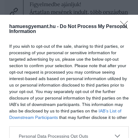
Figyelmedbe ajánljuk!
Ártatlan mesének indult, több országban
mégis betiltották a népszerű könyvet
hamuesgyemant.hu -
Do Not Process My Personal
Information
Kurt Cobain naplói
If you wish to opt-out of the sale, sharing to third parties, or
processing of your personal or sensitive information for
targeted advertising by us, please use the below opt-out
section to confirm your selection. Please note that after your
opt-out request is processed you may continue seeing
interest-based ads based on personal information utilized by
us or personal information disclosed to third parties prior to
your opt-out. You may separately opt-out of the further
disclosure of your personal information by third parties on the
IAB’s list of downstream participants. This information may
also be disclosed by us to third parties on the
IAB’s List of
Downstream Participants
that may further disclose it to other
third parties.
Please note that this website/app uses one or more Google
Personal Data Processing Opt Outs