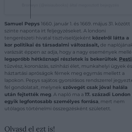
Bronwyn (@eisiaubooks) által megosztott bejegyzés
Samuel Pepys
1660. január 1. és 1669. május 31. között
szinte naponta írt feljegyzéseket.
A londoni
tengerészeti hivatal tisztviselőjeként
közelről látta a
kor politikai és társadalmi változásait
,
de naplójána
varázsát éppen az adja, hogy a nagy események mellé
legapróbb hétköznapi részletek is bekerültek
.
Pesti
tűzvész, koronázás, színházi élet, munkahelyi ügyek é
háztartási apróságok férnek meg egymás mellett a
lapokon. Pepys sajátos gyorsírásos rendszerrel jegyezt
fel gondolatait, melynek
szövegét csak jóval halála
után fejtették meg
. A napló ma a
17. századi London
egyik legfontosabb személyes forrása
, mert nem
utólagos történelmi összegzésként született.
Olvasd el ezt is!