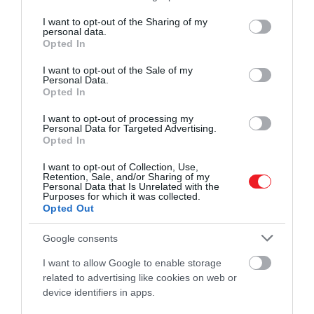
A bejegyzés megtekintése az Instagramon
services and may gather and store information including but
not limited to your visit or usage behaviour. You may click to
I want to opt-out of the Sharing of my
personal data.
grant or deny consent to Google and its third-party tags to
Opted In
use your data for below specified purposes in below Google
consent section.
I want to opt-out of the Sale of my
Personal Data.
Opted In
I want to opt-out of processing my
Personal Data for Targeted Advertising.
Opted In
I want to opt-out of Collection, Use,
Anita Stelmasiuk (@anita_stelmasiuk) által megosztott bejegyzés
Retention, Sale, and/or Sharing of my
Personal Data that Is Unrelated with the
Purposes for which it was collected.
Opted Out
Kurt Cobain
naplói egészen más típusú
kordokumentumok.
A
Nirvana
frontembere a 20.
Google consents
század végének egyik legmeghatározóbb popkulturál
I want to allow Google to enable storage
alakja lett, miközben egész pályája tele volt
related to advertising like cookies on web or
feszültséggel. Egyszerre volt ösztönös dalszerző, a
device identifiers in apps.
punkok világából érkező kívülálló, MTV-korszakos sztá