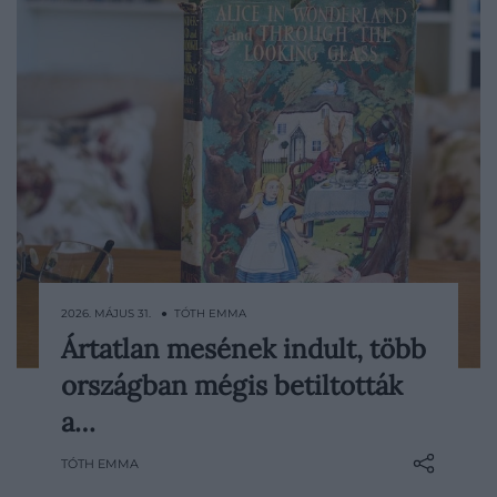
2026. MÁJUS 31. ● TÓTH EMMA
Ártatlan mesének indult, több
Az Alice Csodaországban ma a
országban mégis betiltották
világirodalom egyik legismertebb
gyerekkönyve, ám a megjelenése után
a…
több alkalommal is tiltólistára került. Lewis
TÓTH EMMA
Carroll 1865-ben megjelent művét
különböző korokban más és más okokból