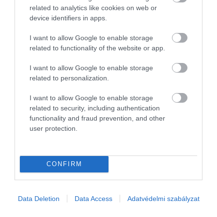
related to analytics like cookies on web or
device identifiers in apps.
I want to allow Google to enable storage
2026. MÁJUS 16. ● OLÁH-BEBESI BORBÁLA
related to functionality of the website or app.
Képtelen vagy végigolvasni
A figyelmünk egyre inkább rövid
I want to allow Google to enable storage
egy könyvet? Egy író szerint
részletekhez szokik: idézetekhez, kivágott
related to personalization.
bekezdésekhez, gyors összefoglalókhoz
ez…
és néhány perc alatt elfogyasztható
I want to allow Google to enable storage
OLÁH-BEBESI BORBÁLA
tartalmakhoz. Egy teljes könyv
related to security, including authentication
functionality and fraud prevention, and other
végigolvasása ehhez képest türelmet,
user protection.
kitartást és lassabb ritmust igényel.
Robert Greene amerikai író szerint
éppen…
CONFIRM
Data Deletion
Data Access
Adatvédelmi szabályzat