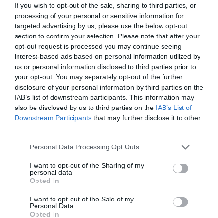
elmegyógyintézetbe záratták a
kortárs írója, akinek könyveit több mint
If you wish to opt-out of the sale, sharing to third parties, or
processing of your personal or sensitive information for
170 országban adták ki, és 83 nyelvre
világ…
targeted advertising by us, please use the below opt-out
fordították le. Pályája nehézségekkel
section to confirm your selection. Please note that after your
TÓTH EMMA
indult, ebben pedig a családi
opt-out request is processed you may continue seeing
konfliktusoknak is nagy szerepe volt. A
interest-based ads based on personal information utilized by
szerzőt háromszor is
us or personal information disclosed to third parties prior to
elmegyógyintézetbe…
your opt-out. You may separately opt-out of the further
disclosure of your personal information by third parties on the
IAB’s list of downstream participants. This information may
also be disclosed by us to third parties on the
IAB’s List of
Downstream Participants
that may further disclose it to other
third parties.
Please note that this website/app uses one or more Google
Personal Data Processing Opt Outs
services and may gather and store information including but
not limited to your visit or usage behaviour. You may click to
I want to opt-out of the Sharing of my
personal data.
grant or deny consent to Google and its third-party tags to
Opted In
use your data for below specified purposes in below Google
consent section.
I want to opt-out of the Sale of my
Personal Data.
Opted In