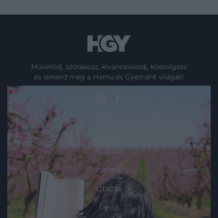
Művelődj, szórakozz, kíváncsiskodj, kóstolgass
és ismerd meg a Hamu és Gyémánt világát!
ROVATOK
Kultúra
Tudomány
Utazás
Pénz