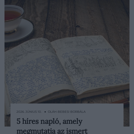
2026. JÚNIUS 10. ● OLÁH-BEBESI BORBÁLA
5 híres napló, amely
A napló sokszor a legőszintébb műfaj,
megmutatja az ismert
hiszen olyan gondolatokat őriz, amelyeket