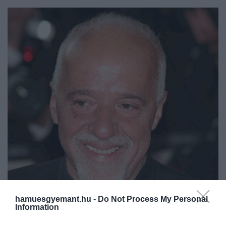
2026. MÁJUS 29. ● TÓTH EMMA
hamuesgyemant.hu -
Do Not Process My Personal
Information
Szülei háromszor is
Paulo Coelho a világ egyik legismertebb