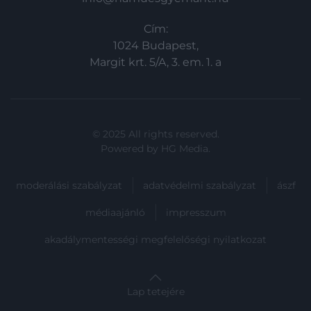
közétett beszámoló alapján ezek azok a
helyek, ahol a lakók és a turisták is
Cím:
kifejezetten jó véleménnyel vannak a…
1024 Budapest,
Margit krt. 5/A, 3. em. 1. a
© 2025 All rights reserved.
Powered by
HG Media
.
moderálási szabályzat
adatvédelmi szabályzat
ászf
médiaajánló
impresszum
akadálymentességi megfelelőségi nyilatkozat
Lap tetejére