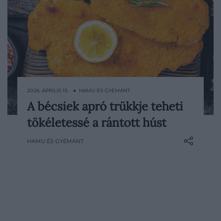
2026. ÁPRILIS 15. ● HAMU ÉS GYÉMÁNT
A bécsiek apró trükkje teheti
A rántott hús idehaza is biztos pontja a
tökéletessé a rántott húst
vasárnapi ebédeknek, Bécsben viszont
szinte külön művészetté emelték az
HAMU ÉS GYÉMÁNT
elkészítését. Sokan hajlamosak azt
gondolni, hogy az egész a jó
alapanyagokon és a forró olajon múlik, az
osztrák konyhában viszont több…