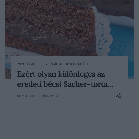
2026. ÁPRILIS 15. ● OLÁH-BEBESI BORBÁLA
Ezért olyan különleges az
Bécs neve régóta összeforrt a kifinomult
eredeti bécsi Sacher-torta…
cukrászattal, de kevés desszert körül
alakult ki akkora mítosz, mint a Sacher-
OLÁH-BEBESI BORBÁLA
torta esetében. A híres sütemény mögött
jóval több áll, mint egy jól sikerült recept.