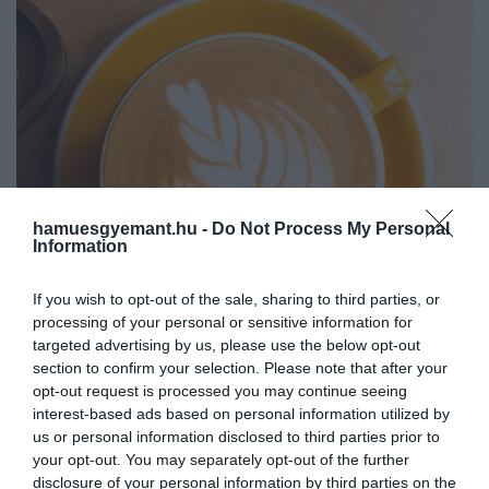
hamuesgyemant.hu -
Do Not Process My Personal
Information
If you wish to opt-out of the sale, sharing to third parties, or
processing of your personal or sensitive information for
targeted advertising by us, please use the below opt-out
2025. SZEPTEMBER 27. ● GERLEI DÁVID
section to confirm your selection. Please note that after your
4 újhullámos kávézó Bécsben,
opt-out request is processed you may continue seeing
Azok, akik Bécset Európa
interest-based ads based on personal information utilized by
ha a klasszikus helyett
kávéfővárosaként emlegetik, általában a
us or personal information disclosed to third parties prior to
klasszikus, békebeli kávéházi élményre
valami…
your opt-out. You may separately opt-out of the further
gondolnak – pedig az osztrák nagyváros
disclosure of your personal information by third parties on the