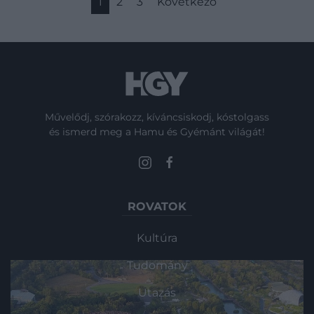
1
2
3
Következő
Művelődj, szórakozz, kíváncsiskodj, kóstolgass
és ismerd meg a Hamu és Gyémánt világát!
ROVATOK
Kultúra
Tudomány
Utazás