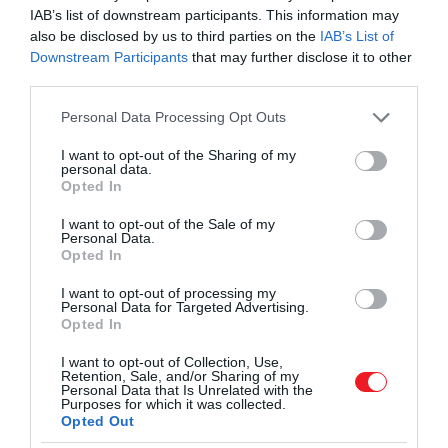
GERLEI DÁVID
IAB’s list of downstream participants. This information may
az újhullámos (specialty) kávékultúra
also be disclosed by us to third parties on the
IAB’s List of
terén is ott van a kontinentális
Downstream Participants
that may further disclose it to other
élvonalban. Cikkünkben 4 olyan helyet
third parties.
mutatunk be, ahová mindenkinek, aki
szeretne…
Please note that this website/app uses one or more Google
Personal Data Processing Opt Outs
services and may gather and store information including but
not limited to your visit or usage behaviour. You may click to
I want to opt-out of the Sharing of my
personal data.
grant or deny consent to Google and its third-party tags to
Opted In
use your data for below specified purposes in below Google
consent section.
I want to opt-out of the Sale of my
Personal Data.
Opted In
I want to opt-out of processing my
Personal Data for Targeted Advertising.
Opted In
I want to opt-out of Collection, Use,
Retention, Sale, and/or Sharing of my
Personal Data that Is Unrelated with the
Purposes for which it was collected.
Opted Out