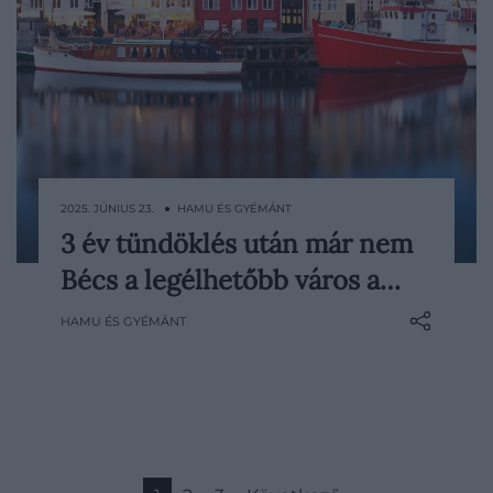
2025. JÚNIUS 23. ● HAMU ÉS GYÉMÁNT
3 év tündöklés után már nem
2022 óta minden évben Bécset
Bécs a legélhetőbb város a…
választották meg a világ legélhetőbb
városának, ám idén egy skandináv
HAMU ÉS GYÉMÁNT
vetélytárs letaszította a csúcsról. A The
Economist Intelligence Unit (EIU) friss
rangsorában ugyanis Koppenhága állt az
élre.