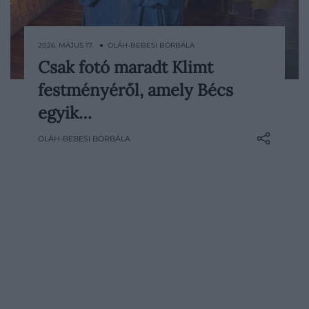
2026. MÁJUS 17. ● OLÁH-BEBESI BORBÁLA
Csak fotó maradt Klimt
Gustav Klimt Orvostudomány című
festményéről, amely Bécs
monumentális festményét a Bécsi
Egyetem nagytermébe szánták, végül
egyik…
azonban soha nem került az eredeti
OLÁH-BEBESI BORBÁLA
helyére. A művet erkölcstelennek,
túlzottan érzékinek és botrányosnak
tartották, majd a második világháború…