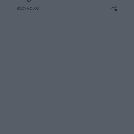
érdemesebb Bécsben repülőre szállni,
BÓDY KOLOS
mert gyakran olcsóbb jegyeket
találhatunk, és több úti cél közül is
válogathatunk. Egy fontos körülményről
azonban sokan…