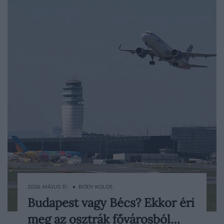
2026. MÁJUS 31. ● BÓDY KOLOS
Budapest vagy Bécs? Ekkor éri
Sokan bevált trükkként emlegetik, hogy a
meg az osztrák fővárosból…
Liszt Ferenc repülőtér helyett