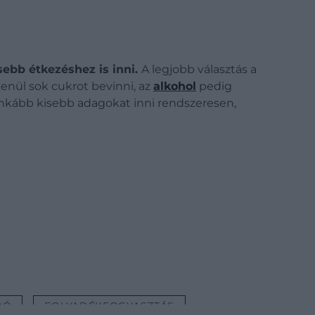
sebb étkezéshez is inni.
A legjobb választás a
lenül sok cukrot bevinni, az
alkohol
pedig
kább kisebb adagokat inni rendszeresen,
DÓ
FOLYADÉKFOGYASZTÁS