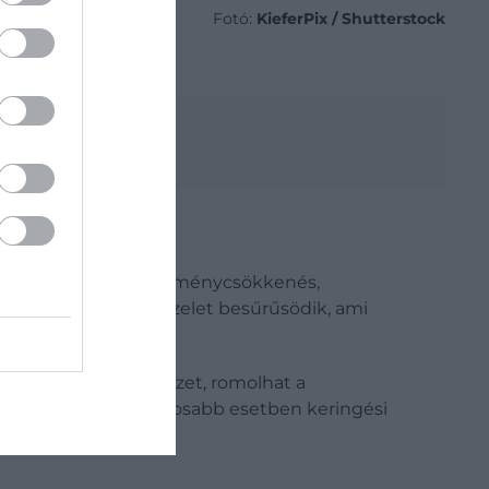
Fotó:
KieferPix / Shutterstock
 koncentráció, teljesítménycsökkenés,
folyadékhoz jut, a vizelet besűrűsödik, ami
enhet a szomjúságérzet, romolhat a
ghoz, ájuláshoz, súlyosabb esetben keringési