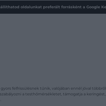
állíthatod oldalunkat preferált forrásként a Google 
gyors felfrissülésnek tűnik, valójában ennél jóval többrő
t szabályozni a testhőmérsékletet, támogatja a keringést
.