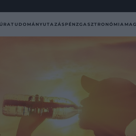
TÚRA
TUDOMÁNY
UTAZÁS
PÉNZ
GASZTRONÓMIA
MAG