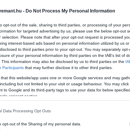
n nagyjából 50-75 százalékban vízből áll. A víz jelen van
emant.hu -
Do Not Process My Personal Information
 is, hogy a test hőt adjon le. A szervezet
naponta átlagos
szét az ételekből is pótoljuk, felnőtteknek mégis nagyjából
to opt-out of the sale, sharing to third parties, or processing of your per
formation for targeted advertising by us, please use the below opt-out s
r selection. Please note that after your opt-out request is processed y
eing interest-based ads based on personal information utilized by us or
 literrel is növelni, fizikai munka vagy sport közben
disclosed to third parties prior to your opt-out. You may separately opt-
losure of your personal information by third parties on the IAB’s list of
en akkor, ha sokat izzadunk.
. This information may also be disclosed by us to third parties on the
IA
Participants
that may further disclose it to other third parties.
 that this website/app uses one or more Google services and may gath
including but not limited to your visit or usage behaviour. You may click 
 to Google and its third-party tags to use your data for below specifi
ogle consent section.
l Data Processing Opt Outs
o opt-out of the Sharing of my personal data.