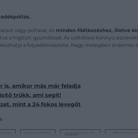
yadékpótlás.
acsot vagy poharat, és
minden főétkezéshez, illetve ki
etve a hígított gyümölcslé. Az üdítőkkel könnyű észrevét
okozhatja a folyadékvesztést.
Nagy melegben érdemes in
or is, amikor más már feladja
sítő trükk, ami segít!
zet, mint a 24 fokos levegőt
ck
NYÁR
FOLYADÉK
HIDRATÁLÁS
HŐSÉGRIA