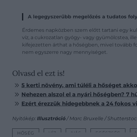
A legegyszerűbb megelőzés a tudatos fol
Érdemes napközben szem előtt tartani egy kul
víz, a cukrozatlan gyógy- vagy gyümölcstea, ill
kifejezetten árthat a hőségben, mivel tovább f
nem egyszerre nagy mennyiséget.
Olvasd el ezt is!
5 kerti növény, ami túléli a hőséget akk
Nehezen alszol el a nyári hőségben? 7 hű
Ezért érezzük hidegebbnek a 24 fokos vi
Nyitókép:
Illusztráció
/ Marc Bruxelle / Shuttersto
HŐSÉG
VÍZ
IVÁS
EGÉSZSÉG