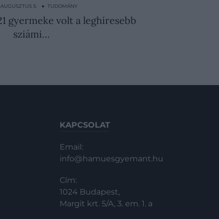
. AUGUSZTUS 5. ● TUDOMÁNY
21 gyermeke volt a leghíresebb
sziámi…
KAPCSOLAT
Email:
info@hamuesgyemant.hu
Cím:
1024 Budapest,
Margit krt. 5/A, 3. em. 1. a