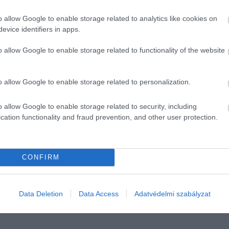
o allow Google to enable storage related to analytics like cookies on
evice identifiers in apps.
o allow Google to enable storage related to functionality of the website
bb éve, amikor egyszerűen elmaradt a nyár
o allow Google to enable storage related to personalization.
o allow Google to enable storage related to security, including
cation functionality and fraud prevention, and other user protection.
is gyorsan érezhetővé válik. Fáradtság, fejfájás, romló
is figyelmeztető jel lehet.
Ha a szervezet tartósan kevés 
heti, és székrekedést is okozhat,
emlékeztet
a Seca.
CONFIRM
bb kockázatot jelent.
Az életkor előrehaladtával csökk
isebbek lehetnek. Egy hőhullám alatt ez gyorsan zavartsá
Data Deletion
Data Access
Adatvédelmi szabályzat
apothoz vezethet.