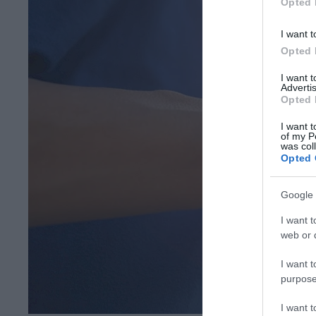
Opted 
I want t
Opted 
I want 
Advertis
Opted 
I want t
of my P
was col
Opted 
Google 
I want t
web or d
I want t
purpose
I want 