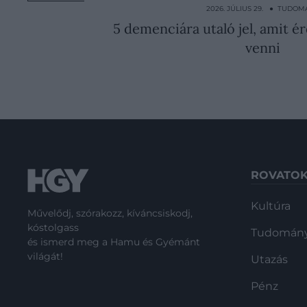
2026. JÚLIUS 29. ● TUDOM
5 demenciára utaló jel, amit 
venni
ROVATO
Kultúra
Művelődj, szórakozz, kíváncsiskodj,
kóstolgass
Tudomán
és ismerd meg a Hamu és Gyémánt
világát!
Utazás
Pénz