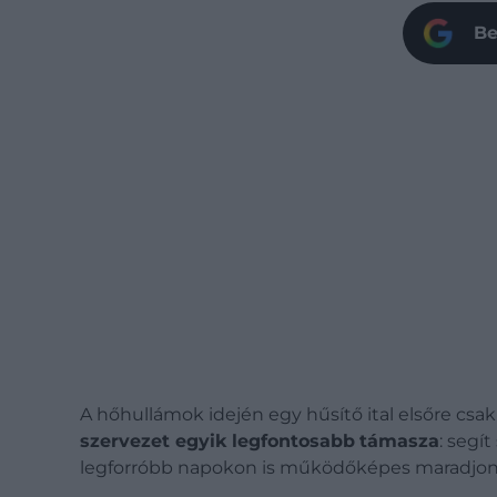
Be
A hőhullámok idején egy hűsítő ital elsőre csak 
szervezet egyik legfontosabb
támasza
: segí
legforróbb napokon is működőképes maradjon