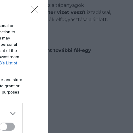
 a sejtekben, részt vesz a tápanyagok
an körülbelül 2,5 liter vizet veszít
izzadással,
 napi 1,5 liter folyadék elfogyasztása ajánlott.
sonal or
ection to
ou may
 personal
 pedig akár óránként további fél-egy
out of the
 downstream
B’s List of
er and store
to grant or
ed purposes