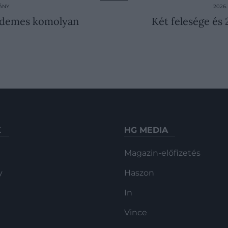
ÁNY
2026
érdemes komolyan
Két felesége és 
K
HG MEDIA
Magazin-előfizetés
y
Haszon
In
Vince