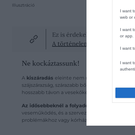
Illusztráció
I want t
web or d
I want t
Ez is érdekelhet!
or app.
A történelem egyik legfurcsá
I want t
Ne kockáztassunk!
I want t
authenti
A
kiszáradás
eleinte nem mindig látványos, még
szájszárazság, szárazabb bőr és sötétebb vizelet 
hosszabb távon a vesekőképződés esélyét növel
Az idősebbeknél a folyadékhiány jóval nagyo
veseműködés, és a szervezet víztartalékai is k
problémákhoz vagy kórházi ellátást igénylő áll