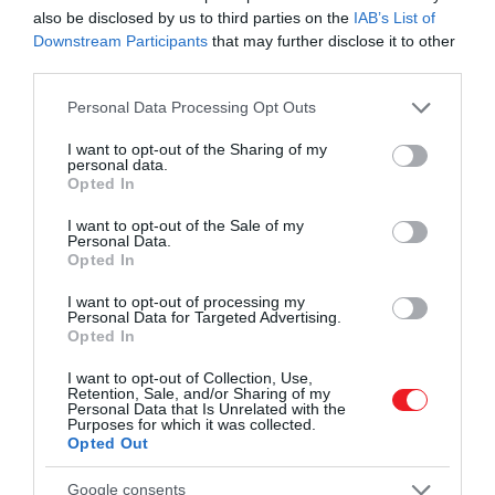
also be disclosed by us to third parties on the
IAB’s List of
Downstream Participants
that may further disclose it to other
third parties.
Please note that this website/app uses one or more Google
Personal Data Processing Opt Outs
services and may gather and store information including but
not limited to your visit or usage behaviour. You may click to
I want to opt-out of the Sharing of my
personal data.
grant or deny consent to Google and its third-party tags to
Opted In
use your data for below specified purposes in below Google
consent section.
I want to opt-out of the Sale of my
2026. JÚNIUS 30. ● HAMU ÉS GYÉMÁNT
Personal Data.
Opted In
Sokan túl hidegre állítják a
A hőségriadó idején a klíma vagy a
klímát: így használjuk jól…
I want to opt-out of processing my
légkondi sok lakásban valódi mentőöv
Personal Data for Targeted Advertising.
lehet. Nem mindegy azonban, hány fokra
Opted In
HAMU ÉS GYÉMÁNT
állítjuk a készüléket, merre fúj a hideg
I want to opt-out of Collection, Use,
levegő, és mekkora különbséget
Retention, Sale, and/or Sharing of my
Personal Data that Is Unrelated with the
teremtünk a kinti forróság és a benti
Purposes for which it was collected.
hűvös…
Opted Out
Google consents