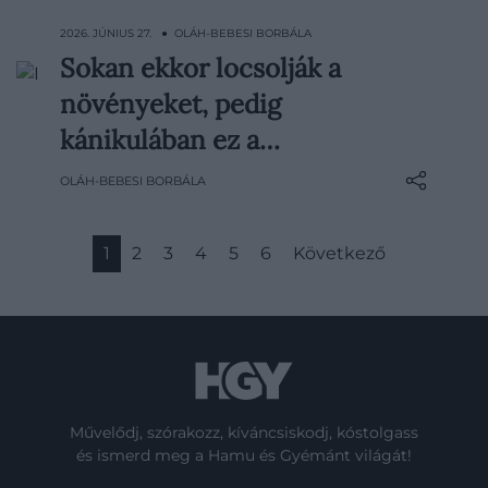
2026. JÚNIUS 27. ● OLÁH-BEBESI BORBÁLA
Sokan ekkor locsolják a
A nyári hőségben a növényeknek minden
növényeket, pedig
egyes csepp víz számít, de egyáltalán
nem mindegy, mikor és hogyan kapják
kánikulában ez a…
meg. Kánikulában egy rosszul időzített
OLÁH-BEBESI BORBÁLA
öntözés könnyen kárba veszhet, sőt akár
árthat is a növényeknek. Néhány
egyszerű szabállyal viszont…
1
2
3
4
5
6
Következő
Művelődj, szórakozz, kíváncsiskodj, kóstolgass
és ismerd meg a Hamu és Gyémánt világát!