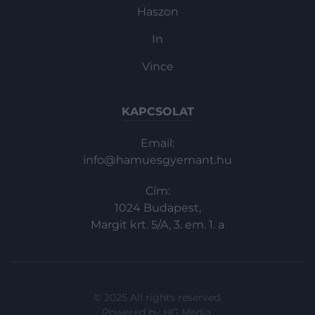
Haszon
In
Vince
KAPCSOLAT
Email:
info@hamuesgyemant.hu
Cím:
1024 Budapest,
Margit krt. 5/A, 3. em. 1. a
© 2025 All rights reserved.
Powered by
HG Media
.