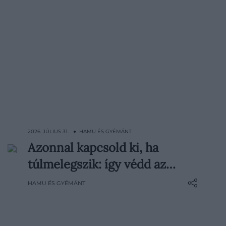
2026. JÚLIUS 31. ● HAMU ÉS GYÉMÁNT
Azonnal kapcsold ki, ha
A kánikulát az elektronikai eszközök is
túlmelegszik: így védd az…
megérzik: egy túlmelegedő laptop
lelassulhat, a router instabillá válhat, a
HAMU ÉS GYÉMÁNT
játékkonzol pedig akár váratlanul ki is
kapcsolhat. Néhány apró változtatással
azonban sokat tehetünk azért, hogy