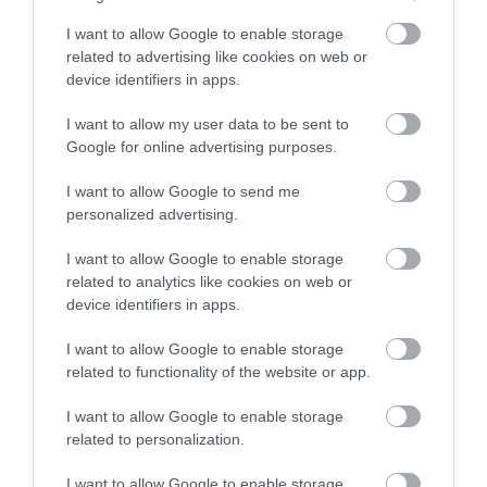
I want to allow Google to enable storage
related to advertising like cookies on web or
device identifiers in apps.
I want to allow my user data to be sent to
Google for online advertising purposes.
I want to allow Google to send me
personalized advertising.
I want to allow Google to enable storage
related to analytics like cookies on web or
device identifiers in apps.
I want to allow Google to enable storage
related to functionality of the website or app.
I want to allow Google to enable storage
2026. JÚNIUS 29. ● OLÁH-BEBESI BORBÁLA
related to personalization.
Így menthetjük meg az
A nyári erkély sok növénynek nem idilli kis
I want to allow Google to enable storage