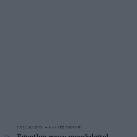
készülékeink a hőségriadó idején is
biztonságosan működjenek.
2026. JÚLIUS 30. ● HAMU ÉS GYÉMÁNT