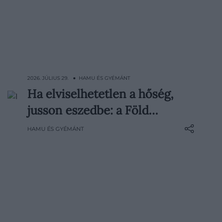
2026. JÚLIUS 29. ● HAMU ÉS GYÉMÁNT
Ha elviselhetetlen a hőség,
Amikor itthon 35-40 Celsius-fokig
jusson eszedbe: a Föld…
emelkedik a hőmérséklet, már néhány
perc is elviselhetetlennek tűnhet a tűző
HAMU ÉS GYÉMÁNT
napon. Irán délkeleti részén azonban
található egy sivatag, ahol a talaj annyira
felforrósodik, hogy leállnak az elektronikus
eszközök, égetni kezdenek a…