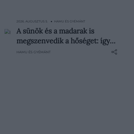
2026. AUGUSZTUS 5. ● HAMU ÉS GYÉMÁNT
A sünök és a madarak is
A nyári forróságban mi ventilátorral, hideg
megszenvedik a hőséget: így…
zuhannyal vagy egy pohár jeges itallal
próbálunk lehűlni, a vadon élő állatoknak
HAMU ÉS GYÉMÁNT
azonban jóval kevesebb lehetőségük van
elbújni a kánikula elől. A kiszáradó talaj, az
eltűnő vízforrások és a hervadó
növények…