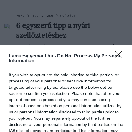
2026. JÚLIUS 7. ● HAMU ÉS GYÉMÁNT
6 egyszerű tipp a nyári
A nyarak ma már sokszor egészen
szellőztetéshez
másmilyenek, mint akár 10 évvel ezelőtt.
Mára ott tartunk, hogy néha elég néhány
HAMU ÉS GYÉMÁNT
rosszul időzített ablaknyitás, és a lakásból
hamuesgyemant.hu -
Do Not Process My Personal
délutánra nehéz, fülledt levegőjű üvegház
Information
lesz. A friss levegőről a mostani
kánikulában sem kell lemondani, de…
If you wish to opt-out of the sale, sharing to third parties, or
processing of your personal or sensitive information for
targeted advertising by us, please use the below opt-out
section to confirm your selection. Please note that after your
opt-out request is processed you may continue seeing
interest-based ads based on personal information utilized by
us or personal information disclosed to third parties prior to
your opt-out. You may separately opt-out of the further
disclosure of your personal information by third parties on the
IAB’s list of downstream participants. This information may