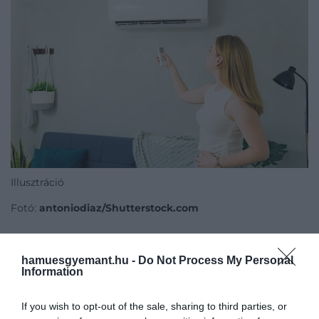
Illusztráció
Fotó:
antoniodiaz/Shutterstock.com
A cél tehát nem az, hogy jéghideg legyen a lakás,
hanem az, hogy a szervezet fellélegezzen a hőség
hamuesgyemant.hu -
Do Not Process My Personal
Information
után. Sok esetben már az is érezhető
könnyebbséget ad, ha a szoba néhány fokkal
hűvösebb a kinti levegőnél. A
24-27 fok közötti
If you wish to opt-out of the sale, sharing to third parties, or