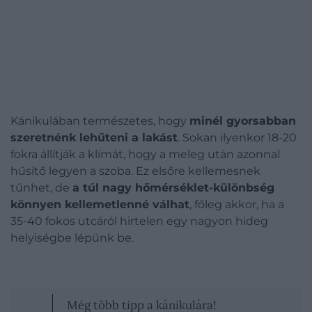
Kánikulában természetes, hogy
minél gyorsabban
szeretnénk lehűteni a lakást
. Sokan ilyenkor 18-20
fokra állítják a klímát, hogy a meleg után azonnal
hűsítő legyen a szoba. Ez elsőre kellemesnek
tűnhet, de
a túl nagy hőmérséklet-különbség
könnyen kellemetlenné válhat
, főleg akkor, ha a
35-40 fokos utcáról hirtelen egy nagyon hideg
helyiségbe lépünk be.
Még több tipp a kánikulára!