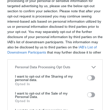
processing of your personal or sensitive information for
beállítás több lakásban is elég lehet ahhoz, hogy
targeted advertising by us, please use the below opt-out
komfortosabb legyen a levegő
, miközben nem
section to confirm your selection. Please note that after your
sokkoljuk a testet túl hideg környezettel.
opt-out request is processed you may continue seeing
interest-based ads based on personal information utilized by
Arra is érdemes figyelni, hogy a légkondi ne
us or personal information disclosed to third parties prior to
közvetlenül ránk fújjon. Ha a hideg levegő órákon át
your opt-out. You may separately opt-out of the further
a nyakunkra, arcunkra vagy hátunkra érkezik,
disclosure of your personal information by third parties on the
könnyebben jelentkezhet
torokkaparás,
fejfájás
,
IAB’s list of downstream participants. This information may
also be disclosed by us to third parties on the
IAB’s List of
izommerevség vagy kellemetlen közérzet
. Jobb
Downstream Participants
that may further disclose it to other
megoldás, ha a klíma a helyiséget hűti, nem pedig
third parties.
közvetlenül minket.
Please note that this website/app uses one or more Google
Personal Data Processing Opt Outs
services and may gather and store information including but
not limited to your visit or usage behaviour. You may click to
I want to opt-out of the Sharing of my
personal data.
Hőségriadó idején a klíma akkor működik igazán
grant or deny consent to Google and its third-party tags to
Opted In
hatékonyan, ha nem egyedül próbálja lehűteni az
use your data for below specified purposes in below Google
egész lakást. Napközben érdemes
lehúzni a
consent section.
I want to opt-out of the Sale of my
Personal Data.
redőnyt
, behúzni a függönyt, és zárva tartani
Opted In
azokat az ablakokat, amelyeken keresztül forró
levegő jönne be.
Szellőztetni inkább este vagy kora