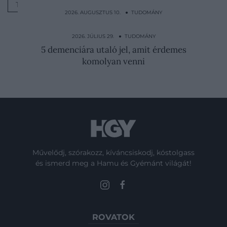
TIPPEK
2026. AUGUSZTUS 10. ● TUDOMÁNY
Nyulakat „szült” egy angol nő és még a
király orvosait is…
2026. JÚLIUS 29. ● TUDOMÁNY
5 demenciára utaló jel, amit érdemes
komolyan venni
Művelődj, szórakozz, kíváncsiskodj, kóstolgass
és ismerd meg a Hamu és Gyémánt világát!
ROVATOK