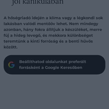
jól kánikulában
A hőségriadó idején a klíma vagy a légkondi sok
lakásban valódi mentőöv lehet. Nem mindegy
azonban, hány fokra állítjuk a készüléket, merre
fúj a hideg levegő, és mekkora különbséget
teremtünk a kinti forróság és a benti hűvös
között.
Beállíthatod oldalunkat preferált
forrásként a Google Keresőben