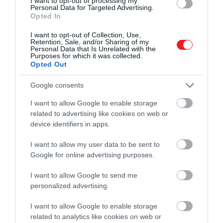
I want to opt-out of processing my
Personal Data for Targeted Advertising.
reggel érdemes, amikor a kinti levegő már
Opted In
hűvösebb.
I want to opt-out of Collection, Use,
Retention, Sale, and/or Sharing of my
Personal Data that Is Unrelated with the
Purposes for which it was collected.
Opted Out
Google consents
I want to allow Google to enable storage
related to advertising like cookies on web or
device identifiers in apps.
I want to allow my user data to be sent to
Google for online advertising purposes.
I want to allow Google to send me
personalized advertising.
Illusztráció
I want to allow Google to enable storage
Fotó:
Nicoleta Ionescu/Shutterstock.com
related to analytics like cookies on web or