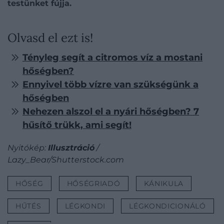
testünket fújja.
Olvasd el ezt is!
Tényleg segít a citromos víz a mostani
hőségben?
Ennyivel több vízre van szükségünk a
hőségben
Nehezen alszol el a nyári hőségben? 7
hűsítő trükk, ami segít!
Nyitókép:
Illusztráció
/
Lazy_Bear/Shutterstock.com
HŐSÉG
HŐSÉGRIADÓ
KÁNIKULA
HŰTÉS
LÉGKONDI
LÉGKONDICIONÁLÓ