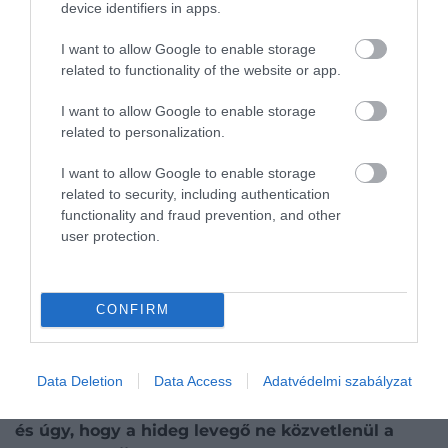
device identifiers in apps.
Ezt is olvasd el!
I want to allow Google to enable storage
Hideg víz vagy langyos zuhany? Így
related to functionality of the website or app.
tusoljunk hőségriadó idején
I want to allow Google to enable storage
related to personalization.
Fontos a készülék állapota is
. A koszos szűrő rontja
a klíma hatékonyságát, kellemetlen szagot okozhat,
I want to allow Google to enable storage
és nem tesz jót a beltéri levegő minőségének sem.
related to security, including authentication
functionality and fraud prevention, and other
Ha a légkondi egész nap dolgozik a hőségben,
user protection.
különösen fontos, hogy tiszta szűrővel és megfelelő
beállításokkal használjuk.
A klíma tehát sokat segíthet kánikulában, de nem a
CONFIRM
leghidegebb fokozat a legjobb megoldás.
Hőségriadó idején inkább fokozatos, ésszerű
Data Deletion
Data Access
Adatvédelmi szabályzat
hűtésre érdemes törekedni:
mérsékelt hőfokkal,
árnyékolással,
ventilátorral
, esti szellőztetéssel
és úgy, hogy a hideg levegő ne közvetlenül a