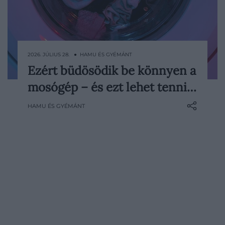
2026. JÚLIUS 28. ● HAMU ÉS GYÉMÁNT
Ezért büdösödik be könnyen a
A mosógép egész héten tisztít, közben
mosógép – és ezt lehet tenni…
mégis meglepően könnyen koszossá
válik: elég túlzásba vinni a mosószert,
HAMU ÉS GYÉMÁNT
nedvesen becsukni az ajtaját, esetleg
megfeledkezni pár textilszálról a tömítés
alatt, a ruhák pedig máris dohos szaggal
kerülhetnek elő. A…