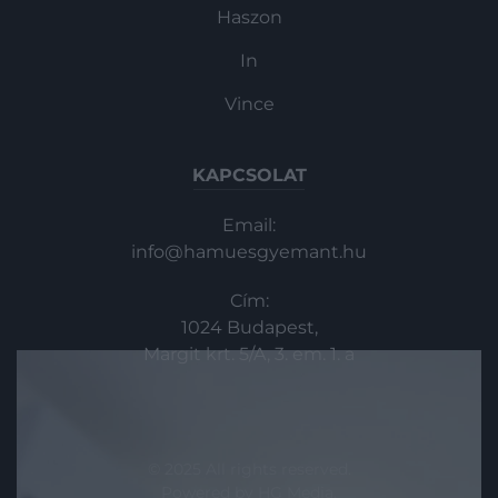
Haszon
In
Vince
KAPCSOLAT
Email:
info@hamuesgyemant.hu
Cím:
1024 Budapest,
Margit krt. 5/A, 3. em. 1. a
© 2025 All rights reserved.
Powered by
HG Media
.