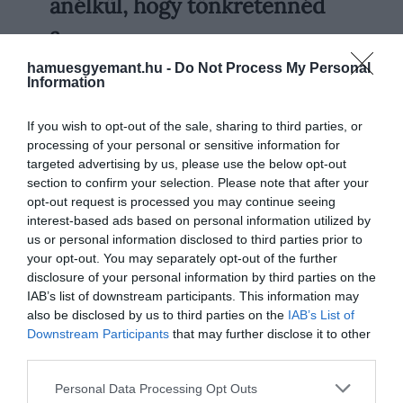
anélkül, hogy tönkretennéd
konyhában: néhány perc alatt ropogósra
süt szinte bármit, kevés olajjal és
a…
különösebb felfordulás nélkül. Sokan
hamuesgyemant.hu -
Do Not Process My Personal
HAMU ÉS GYÉMÁNT
éppen ezért szinte naponta használják, a
Information
tisztításáról viszont már jóval könnyebb
megfeledkezni.
If you wish to opt-out of the sale, sharing to third parties, or
processing of your personal or sensitive information for
targeted advertising by us, please use the below opt-out
section to confirm your selection. Please note that after your
opt-out request is processed you may continue seeing
interest-based ads based on personal information utilized by
us or personal information disclosed to third parties prior to
your opt-out. You may separately opt-out of the further
disclosure of your personal information by third parties on the
IAB’s list of downstream participants. This information may
also be disclosed by us to third parties on the
IAB’s List of
Downstream Participants
that may further disclose it to other
third parties.
Please note that this website/app uses one or more Google
Personal Data Processing Opt Outs