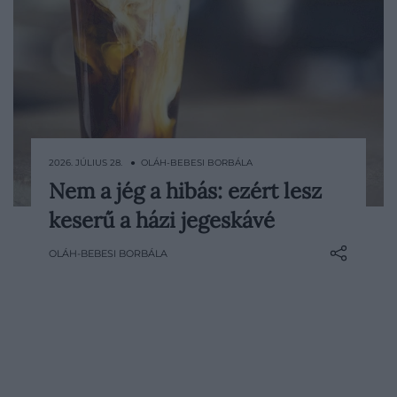
2026. JÚLIUS 28. ● OLÁH-BEBESI BORBÁLA
Nem a jég a hibás: ezért lesz
A házi jegeskávéval könnyű elbízni
keserű a házi jegeskávé
magunkat: lefőzzük a szokásos adagot,
ráöntjük néhány jégkockára, és már
OLÁH-BEBESI BORBÁLA
nyúlnánk is a napszemüvegért, hogy
teljes legyen az élmény. Az első korty után
aztán gyorsan visszaindulunk a konyhába,
mert az ital egyszerre keserű és…