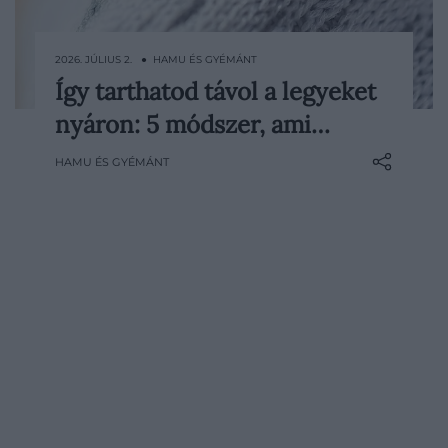
2026. JÚLIUS 2. ● HAMU ÉS GYÉMÁNT
Így tarthatod távol a legyeket
A nyár talán legbosszantóbb velejárója,
nyáron: 5 módszer, ami…
hogy a legyek szinte pillanatok alatt
megjelennek ott, ahol ételmaradék,
HAMU ÉS GYÉMÁNT
szemét, fedetlen kuka vagy háziállatok
ürüléke vonzza őket. Teljesen
megszabadulni tőlük szinte lehetetlen, de
néhány egyszerű lépéssel drasztikusan…