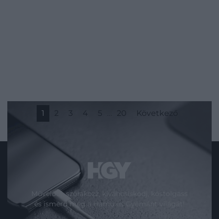
1
2
3
4
5
…
20
Következő
Művelődj, szórakozz, kíváncsiskodj, kóstolgass
és ismerd meg a Hamu és Gyémánt világát!