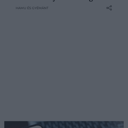
gyógyszer lapulhat, a csomagtérben
HAMU ÉS GYÉMÁNT
pedig néhány olyan flakon, amelyekről
már azt sem tudjuk pontosan, mikor
kerültek oda. Nyáron azonban az utastér
rövid idő alatt felforrósodhat, így nem árt…