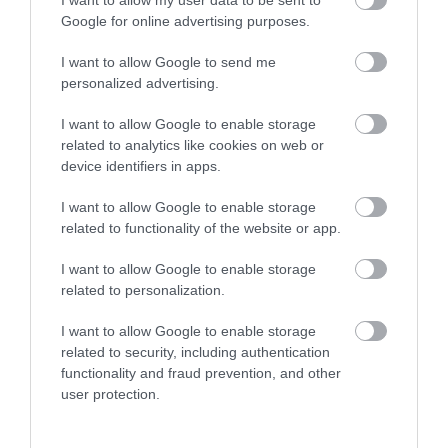
I want to allow my user data to be sent to
Google for online advertising purposes.
2026. JÚLIUS 8. ● OLÁH-BEBESI BORBÁLA
I want to allow Google to send me
Darázscsípés nyáron: így
personalized advertising.
Ahogy megvan a szezonja a vízparti
kerülheted el, és ezt tedd, ha
hűsölésnek, a mezítlábas napozásnak, a
I want to allow Google to enable storage
kerti ebédeknek és a barátokkal
már…
related to analytics like cookies on web or
elnyújtott nyári délutánoknak, úgy
device identifiers in apps.
OLÁH-BEBESI BORBÁLA
ilyenkor a darazsak is egyre gyakrabban
I want to allow Google to enable storage
jelennek meg körülöttünk. A darázscsípés
related to functionality of the website or app.
többnyire ártalmatlan, de nem…
I want to allow Google to enable storage
related to personalization.
I want to allow Google to enable storage
related to security, including authentication
functionality and fraud prevention, and other
user protection.