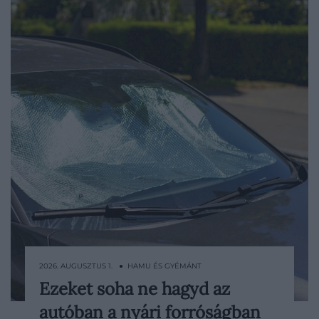
2026. AUGUSZTUS 1. ● HAMU ÉS GYÉMÁNT
Ezeket soha ne hagyd az
Az autó hátsó ülésén gyakran ott marad
autóban a nyári forróságban
egy palack víz, a kesztyűtartóban