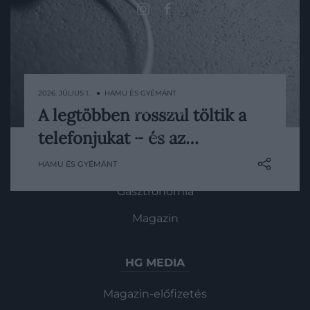
ROVATOK
Kultúra
2026. JÚLIUS 1. ● HAMU ÉS GYÉMÁNT
Tudomány
A legtöbben rosszul töltik a
Este rádugjuk a töltőre, reggel 100
telefonjukat – és az…
Utazás
százalékon levesszük, napközben pedig
sokszor csak akkor kapunk észbe, amikor
Pénz
HAMU ÉS GYÉMÁNT
a telefon már az utolsó százalékokon
kapaszkodik. Ismerős rutin, amivel
Gasztronómia
azonban szépen lassan tönkretehetjük az
Magazin
akkut. A mai mobilokban dolgozó…
HG MEDIA
Magazin-előfizetés