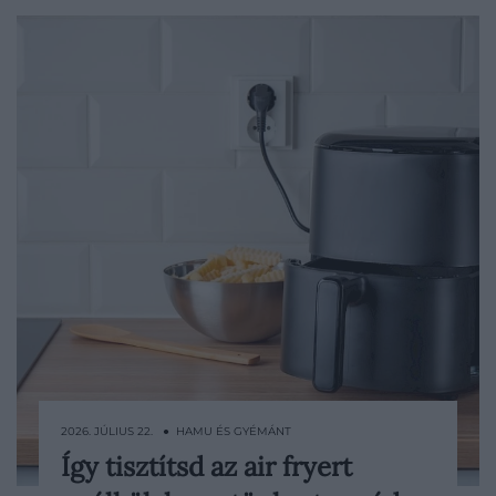
2026. JÚLIUS 22. ● HAMU ÉS GYÉMÁNT
Így tisztítsd az air fryert
Az air fryer igazi főnyeremény a