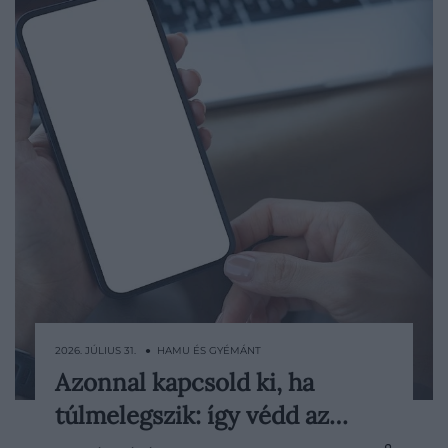
2026. JÚLIUS 31. ● HAMU ÉS GYÉMÁNT
Azonnal kapcsold ki, ha
A kánikulát az elektronikai eszközök is
túlmelegszik: így védd az…
megérzik: egy túlmelegedő laptop
lelassulhat, a router instabillá válhat, a