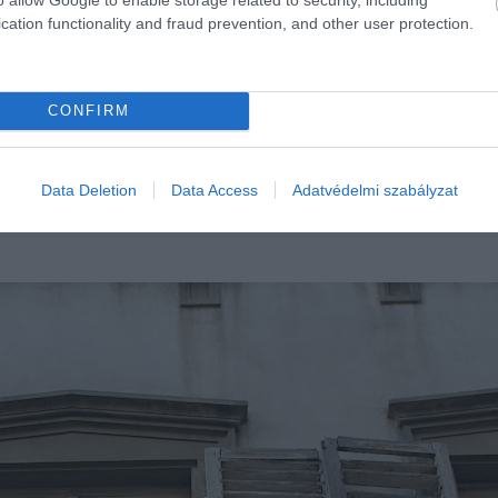
sége, de a tartósan vizes talaj gyökérrothadáshoz, go
cation functionality and fraud prevention, and other user protection.
a földet néhány centiméter mélyen: ha még nedves, vár
CONFIRM
Data Deletion
Data Access
Adatvédelmi szabályzat
ségünk a hőségben