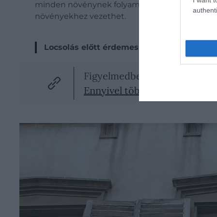
minden növénynek folyamatosan vízre van szük
authenti
növényekhez vezethet.
Locsolás előtt érdemes ujjal ellenőrizni 
Figyelmedbe ajánljuk!
Ennyivel több vízre van szük