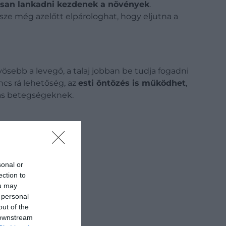
san lankadni kezdenek a növények
.
 része még azelőtt elpárologhat, hogy eljutna a
sebb a levegő, a talaj jobban be tudja fogadni
incs rá lehetőség, az
esti öntözés is működhet
,
bás betegségeknek.
sonal or
ection to
ou may
 personal
out of the
 downstream