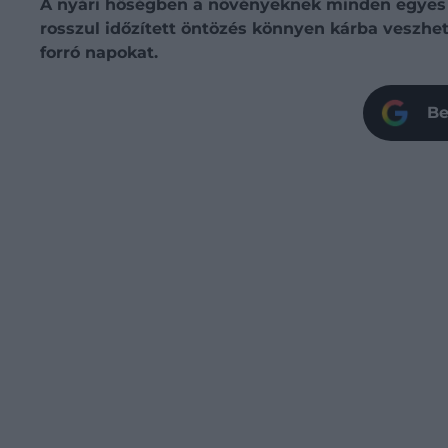
A nyári hőségben a növényeknek minden egyes 
rosszul időzített öntözés könnyen kárba veszhet
forró napokat.
Be