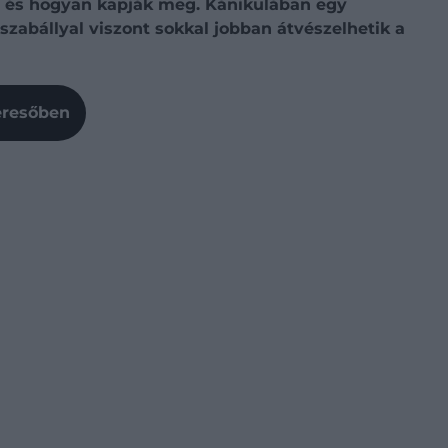
r és hogyan kapják meg. Kánikulában egy
szabállyal viszont sokkal jobban átvészelhetik a
Keresőben