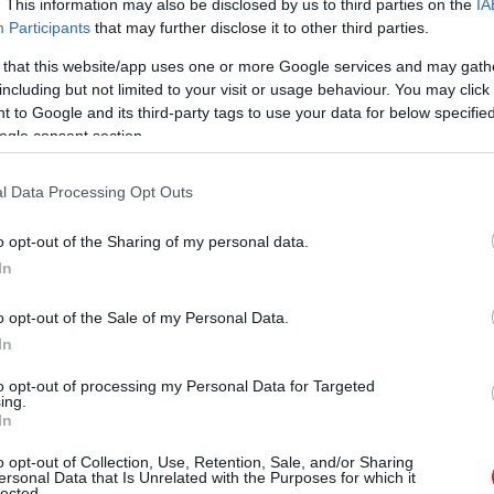
. This information may also be disclosed by us to third parties on the
IA
Participants
that may further disclose it to other third parties.
 that this website/app uses one or more Google services and may gath
including but not limited to your visit or usage behaviour. You may click 
 to Google and its third-party tags to use your data for below specifi
ogle consent section.
l Data Processing Opt Outs
o opt-out of the Sharing of my personal data.
In
o opt-out of the Sale of my Personal Data.
In
to opt-out of processing my Personal Data for Targeted
ing.
In
o opt-out of Collection, Use, Retention, Sale, and/or Sharing
ersonal Data that Is Unrelated with the Purposes for which it
lected.