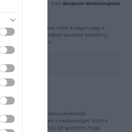
Fotó:
Benjamin White/Unsplash
ereknek
van szükségük, ezért a slagot vagy a
nak tűnhet, de kánikulában kevésbé hatékony,
ckázatát is növelheti.
t elegendő vízhez, ráadásul sekélyebb
gyökerek lefelé keressék a nedvességet. Ettől a
ket
. A hőségben könnyű azt gondolni, hogy