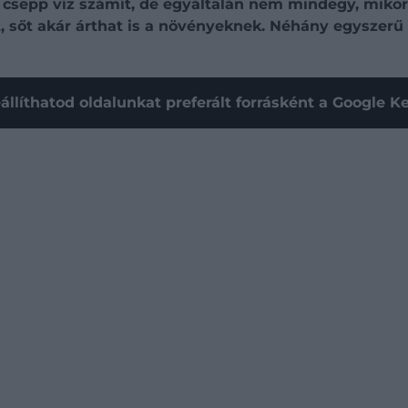
csepp víz számít, de egyáltalán nem mindegy, miko
, sőt akár árthat is a növényeknek. Néhány egyszerű 
állíthatod oldalunkat preferált forrásként a Google 