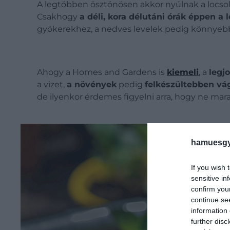
A legtöbben ösztönösen akkor nyúlnak a locso
Csakhogy
a déli, kora délutáni órák éppen a 
gyökerekhez, a nedves levelek pedig könnyeb
Ahogy a Homes and Gardens is
kiemeli
, a
legj
a vizet,
a növények
pedig
felkészültebben vá
de ilyenkor érdemes figyelni arra, hogy ne m
hamuesgy
If you wish 
sensitive in
confirm you
continue se
information 
further disc