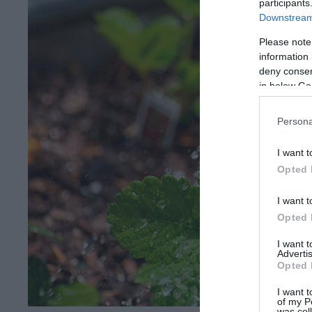
participants
Downstream 
Please note
information 
deny consent
in below Go
Persona
I want t
Opted 
I want t
Opted 
I want 
Advertis
Opted 
I want t
of my P
was col