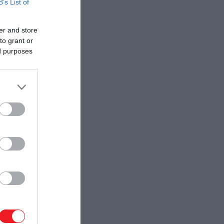
B’s List of
er and store
to grant or
ed purposes