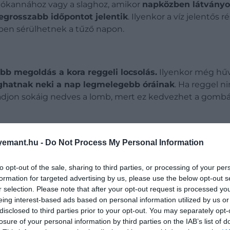
lókannához vagy a slaghoz, amikor
napközben látványo
legrosszabb időpontot jelentik
. Ilyenkor a víz jelentős
ben sérülhetnek a tűző napon.
obb megoldás a kora reggeli locsolás.
Ilyenkor még hűvö
ghatnak neki a nap legmelegebb óráinak
. Ha reggel n
aradjon sokáig nedves a lomb, mert ez kedvezhet a gom
emant.hu -
Do Not Process My Personal Information
to opt-out of the sale, sharing to third parties, or processing of your per
formation for targeted advertising by us, please use the below opt-out s
r selection. Please note that after your opt-out request is processed y
eing interest-based ads based on personal information utilized by us or
disclosed to third parties prior to your opt-out. You may separately opt-
losure of your personal information by third parties on the IAB’s list of