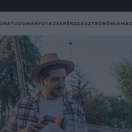
TÚRA
TUDOMÁNY
UTAZÁS
PÉNZ
GASZTRONÓMIA
MAG