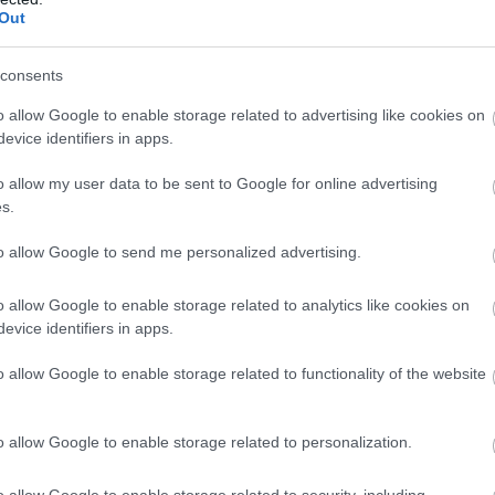
Out
consents
anem
a növény tövét locsoljuk
. A vízre elsősorban a
gyök
o allow Google to enable storage related to advertising like cookies on
rányítani.
A felülről lepermetezett növény látványosabb
evice identifiers in apps.
ez
, a tartósan nedves lomb pedig bizonyos betegségek ko
o allow my user data to be sent to Google for online advertising
s.
védjük a gyerekeket a kánikulában
to allow Google to send me personalized advertising.
o allow Google to enable storage related to analytics like cookies on
evice identifiers in apps.
o allow Google to enable storage related to functionality of the website
a. Ha csak a talaj teteje nedvesedik át, a növény nem ju
o allow Google to enable storage related to personalization.
laposabban öntözni
, hogy a víz mélyebbre jusson, és a 
kokban is. Közben az sem jó megoldás, ha
túlöntözzük ő
o allow Google to enable storage related to security, including