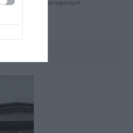
mbás betegségekhez és legyengült
hatunk egy kicsit.