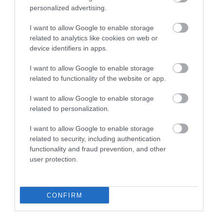
hőségben?
personalized advertising.
I want to allow Google to enable storage
Fontos viszont, hogy a tusolás önmagában nem
related to analytics like cookies on web or
váltja ki a többi óvintézkedést. Hőségben továbbra
device identifiers in apps.
is figyelni kell
a folyadékbevitelre, a lakás
I want to allow Google to enable storage
árnyékolására
, a déli órák kerülésére és arra, hogy az
related to functionality of the website or app.
idősekre,
gyerekekre
, krónikus betegekre
különösen nagy kockázatot jelenthet a
I want to allow Google to enable storage
túlmelegedés.
related to personalization.
I want to allow Google to enable storage
Olvasd el ezt is!
related to security, including authentication
functionality and fraud prevention, and other
Sokan ekkor locsolják a növényeket,
user protection.
pedig kánikulában ez a legrosszabb
A mobilodnak is árt a kánikula: így
óvhatod a melegben
CONFIRM
A mostani kánikula 20 éven belül teljesen