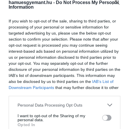
A zuhanynak nem kell hosszúnak lennie.
hamuesgyemant.hu -
Do Not Process My Personal
Information
Hőségben sokszor már egy rövid, néhány perces
hűvös vagy langyos tusolás is elég lehet ahhoz,
If you wish to opt-out of the sale, sharing to third parties, or
hogy komfortosabban érezzük magunkat. Ha
processing of your personal or sensitive information for
napközben többször felforrósodunk,
nem
targeted advertising by us, please use the below opt-out
feltétlenül kell minden alkalommal teljesen
section to confirm your selection. Please note that after your
lezuhanyozni
: az is segíthet, ha
a csuklót, az alkart,
opt-out request is processed you may continue seeing
a tarkót vagy az arcot hűvös vízzel mossuk át.
interest-based ads based on personal information utilized by
us or personal information disclosed to third parties prior to
your opt-out. You may separately opt-out of the further
disclosure of your personal information by third parties on the
IAB’s list of downstream participants. This information may
also be disclosed by us to third parties on the
IAB’s List of
Downstream Participants
that may further disclose it to other
third parties.
Please note that this website/app uses one or more Google
Personal Data Processing Opt Outs
services and may gather and store information including but
not limited to your visit or usage behaviour. You may click to
I want to opt-out of the Sharing of my
personal data.
grant or deny consent to Google and its third-party tags to
Opted In
use your data for below specified purposes in below Google