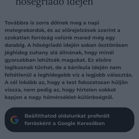
hőségriadó idején
Továbbra is sorra dőlnek meg a napi
melegrekordok, és az előrejelzések szerint a
szokatlan forróság velünk marad még egy
darabig. A hőségriadó idején sokan ösztönösen
jéghideg zuhany alá állnának, hogy minél
gyorsabban lehűtsék magukat. Ez elsőre
logikusnak tűnhet, de a kánikula idején nem
feltétlenül a leghidegebb víz a legjobb választás.
A cél inkább az, hogy a test fokozatosan hűljön
vissza, nem pedig az, hogy hirtelen sokkot
kapjon a nagy hőmérséklet-különbségtől.
Beállíthatod oldalunkat preferált
forrásként a Google Keresőben