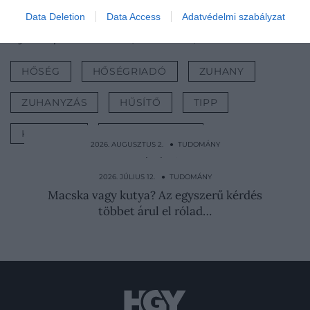
átlagos nyárnak számít majd
Data Deletion
Data Access
Adatvédelmi szabályzat
Nyitókép:
Illusztráció
/ Adelaides/Shutterstock.com
HŐSÉG
HŐSÉGRIADÓ
ZUHANY
ZUHANYZÁS
HŰSÍTŐ
TIPP
KÁNIKULA
HIDEG ZUHANY
2026. AUGUSZTUS 2. ● TUDOMÁNY
Gyerekként kasztrálták őket, hogy a kínai
császárt…
2026. JÚLIUS 12. ● TUDOMÁNY
Macska vagy kutya? Az egyszerű kérdés
többet árul el rólad…