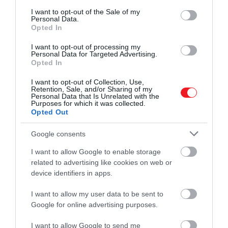
consent section.
I want to opt-out of the Sale of my
Personal Data.
Opted In
I want to opt-out of processing my
Personal Data for Targeted Advertising.
Illusztráció
Opted In
Fotó:
fongbeerredhot/Shutterstock.com
I want to opt-out of Collection, Use,
Retention, Sale, and/or Sharing of my
Personal Data that Is Unrelated with the
Estére különösen jó megoldás lehet egy langyos
Purposes for which it was collected.
zuhany. A
Brit Vöröskereszt
hőség idejére adott
Opted Out
tanácsai szerint lefekvés előtt egy langyos vagy
Google consents
hűvös zuhany segíthet abban, hogy a test
lassabban és kíméletesebben hűljön le, ami
I want to allow Google to enable storage
megkönnyítheti az elalvást is.
related to advertising like cookies on web or
device identifiers in apps.
I want to allow my user data to be sent to
Google for online advertising purposes.
Még több tipp a hőségben!
Tényleg segít a citromos víz a mostani
I want to allow Google to send me