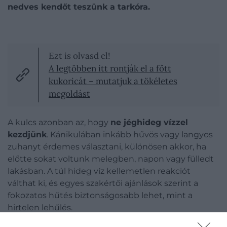
nedves kendőt teszünk a tarkóra.
Ezt is olvasd el!
A legtöbben itt rontják el a főtt
kukoricát – mutatjuk a tökéletes
megoldást
A kulcs azonban az, hogy
ne jéghideg vízzel
kezdjünk
. Kánikulában inkább hűvös vagy langyos
zuhanyt érdemes választani, különösen akkor, ha
előtte sokat voltunk melegben, napon vagy fülledt
lakásban. A túl hideg víz kellemetlen reakciót
válthat ki, és egyes szakértői ajánlások szerint a
fokozatos hűtés biztonságosabb lehet, mint a
hirtelen lehűlés.