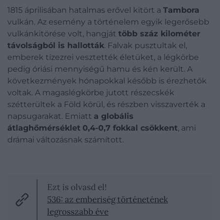
1815 áprilisában hatalmas erővel kitört a
Tambora
vulkán. Az esemény a történelem egyik legerősebb
vulkánkitörése volt, hangját
több száz kilométer
távolságból is hallották
. Falvak pusztultak el,
emberek tízezrei vesztették életüket, a légkörbe
pedig óriási mennyiségű hamu és kén került. A
következmények hónapokkal később is érezhetők
voltak. A magaslégkörbe jutott részecskék
szétterültek a Föld körül, és részben visszaverték a
napsugarakat. Emiatt
a globális
átlaghőmérséklet
0,4-0,7 fokkal
csökkent
, ami
drámai változásnak számított.
Ezt is olvasd el!
536: az emberiség történetének
legrosszabb éve