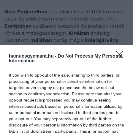
New Englandben
a gazdák elveszítették kukorica-,
búza- és zöldségterméseik jelentős részét, míg
Európában
az állandó esőzések és áradások tették
tönkre a mezőgazdaságot.
Kínában
éhínség
pusztított,
Indiában
pedig még a
kolerajárvány
terjedését is összefüggésbe hozták a megváltozott
körülményekkel. A kor emberei nem tudhatták,
hamuesgyemant.hu -
Do Not Process My Personal
Information
hogy a világ másik felén történt vulkánkitörés
befolyásolja a helyi időjárást. Az éghajlattudomány
If you wish to opt-out of the sale, sharing to third parties, or
még gyerekcipőben járt, ezért
sokan vallási
processing of your personal or sensitive information for
magyarázatokat kerestek
, mivel attól féltek, hogy
targeted advertising by us, please use the below opt-out
egy tartós klímaváltozás kezdetének szemtanúi.
section to confirm your selection. Please note that after your
opt-out request is processed you may continue seeing
interest-based ads based on personal information utilized by
us or personal information disclosed to third parties prior to
your opt-out. You may separately opt-out of the further
disclosure of your personal information by third parties on the
IAB’s list of downstream participants. This information may