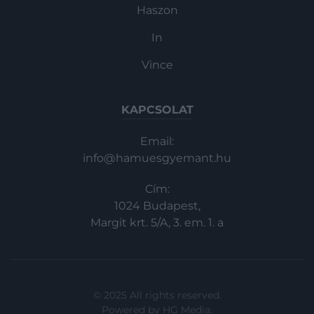
Haszon
In
Vince
KAPCSOLAT
Email:
info@hamuesgyemant.hu
Cím:
1024 Budapest,
Margit krt. 5/A, 3. em. 1. a
© 2025 All rights reserved.
Powered by
HG Media
.