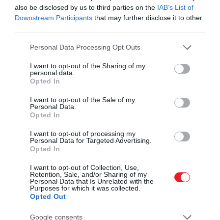
also be disclosed by us to third parties on the
IAB’s List of
Downstream Participants
that may further disclose it to other
third parties.
Please note that this website/app uses one or more Google
Personal Data Processing Opt Outs
services and may gather and store information including but
not limited to your visit or usage behaviour. You may click to
I want to opt-out of the Sharing of my
personal data.
grant or deny consent to Google and its third-party tags to
Opted In
use your data for below specified purposes in below Google
consent section.
I want to opt-out of the Sale of my
Personal Data.
Opted In
I want to opt-out of processing my
Personal Data for Targeted Advertising.
Illusztráció
Opted In
Fotó:
Historical Picture Archive/CORBIS/Corbis via Getty
I want to opt-out of Collection, Use,
Images
Retention, Sale, and/or Sharing of my
Personal Data that Is Unrelated with the
Purposes for which it was collected.
Opted Out
A pusztító következmények nem álltak
meg a mezőgazdaságnál. Az
Google consents