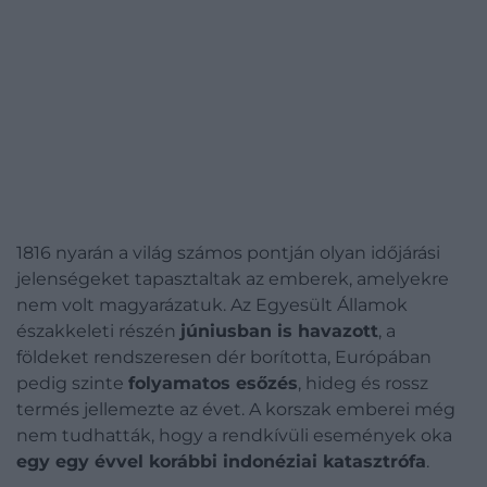
1816 nyarán a világ számos pontján olyan időjárási
jelenségeket tapasztaltak az emberek, amelyekre
nem volt magyarázatuk. Az Egyesült Államok
északkeleti részén
júniusban is havazott
, a
földeket rendszeresen dér borította, Európában
pedig szinte
folyamatos esőzés
, hideg és rossz
termés jellemezte az évet. A korszak emberei még
nem tudhatták, hogy a rendkívüli események oka
egy egy évvel korábbi indonéziai katasztrófa
.