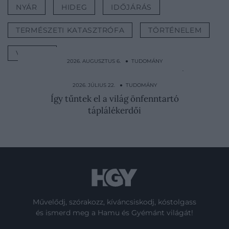
NYÁR
HIDEG
IDŐJÁRÁS
TERMÉSZETI KATASZTRÓFA
TÖRTÉNELEM
VULKÁN
2026. AUGUSZTUS 6. ● TUDOMÁNY
Tabu volt és úgy is kezelték a menstruációt
a középkorban
2026. JÚLIUS 22. ● TUDOMÁNY
Így tűntek el a világ önfenntartó
táplálékerdői
Művelődj, szórakozz, kíváncsiskodj, kóstolgass
és ismerd meg a Hamu és Gyémánt világát!