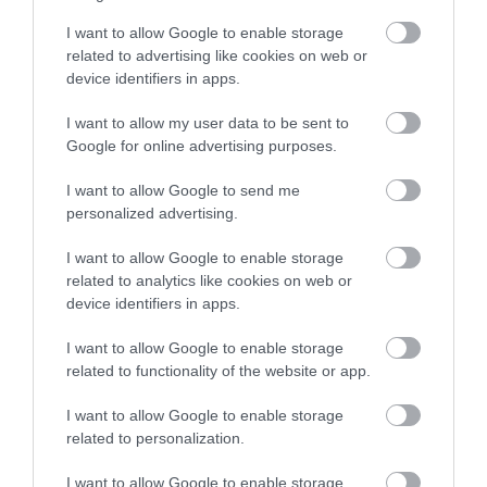
élelmiszerhiány miatt több európai
I want to allow Google to enable storage
térségben zavargások törtek ki, a rossz
related to advertising like cookies on web or
termés pedig sok amerikai családot arra
device identifiers in apps.
ösztönzött, hogy a jobb megélhetés
reményében az ország nyugatai felére
I want to allow my user data to be sent to
költözzenek
Google for online advertising purposes.
I want to allow Google to send me
personalized advertising.
Ha tovább olvasnál:
I want to allow Google to enable storage
A világ 5 legnagyobb hóviharja,
related to analytics like cookies on web or
amelyekben emberek százai vesztek oda
device identifiers in apps.
I want to allow Google to enable storage
A nyár nélküli év az irodalomtörténetre is hatással
related to functionality of the website or app.
volt. Az 1816-os esős nyarat
Mary Shelley
a Genfi-tó
I want to allow Google to enable storage
partján töltötte
Lord Byron
és más írók
related to personalization.
társaságában. A rossz idő miatt sokat tartózkodtak
zárt térben, ahol szellemtörténetek írásával
I want to allow Google to enable storage