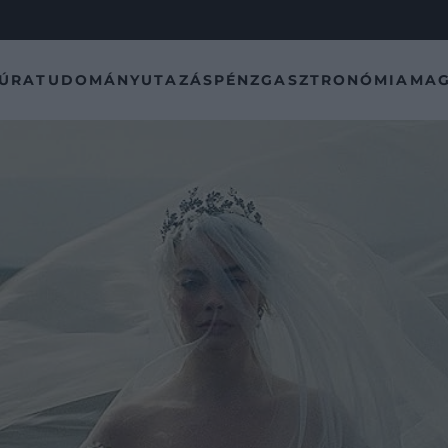
TÚRA
TUDOMÁNY
UTAZÁS
PÉNZ
GASZTRONÓMIA
MAG