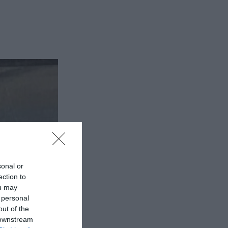
sonal or
ection to
ou may
 personal
out of the
 downstream