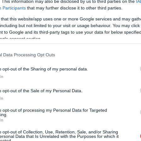
. This information may also be disclosed by us to third parties on the
IA
Participants
that may further disclose it to other third parties.
 that this website/app uses one or more Google services and may gath
including but not limited to your visit or usage behaviour. You may click 
 to Google and its third-party tags to use your data for below specifi
ogle consent section.
l Data Processing Opt Outs
o opt-out of the Sharing of my personal data.
In
o opt-out of the Sale of my Personal Data.
In
to opt-out of processing my Personal Data for Targeted
ing.
In
o opt-out of Collection, Use, Retention, Sale, and/or Sharing
ersonal Data that Is Unrelated with the Purposes for which it
lected.