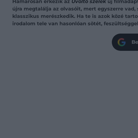
Hamarosan érkezik az
Üvöltő szelek
új filmadapt
újra megtalálja az olvasóit, mert egyszerre vad
klasszikus merészkedik. Ha te is azok közé tarto
irodalom tele van hasonlóan sötét, feszültséggel
Be