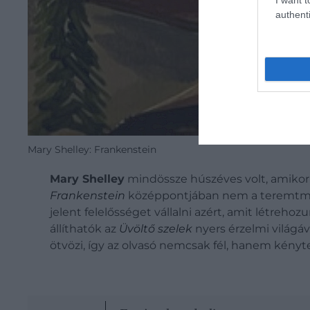
authenti
Mary Shelley: Frankenstein
Mary Shelley
mindössze húszéves volt, amikor 
Frankenstein
középpontjában nem a teremt
jelent felelősséget vállalni azért, amit létreh
állíthatók az
Üvöltő szelek
nyers érzelmi világáv
ötvözi, így az olvasó nemcsak fél, hanem kényt