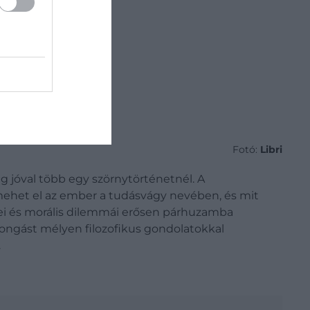
Fotó:
Libri
 jóval több egy szörnytörténetnél. A
mehet el az ember a tudásvágy nevében, és mit
zínei és morális dilemmái erősen párhuzamba
rzongást mélyen filozofikus gondolatokkal
.