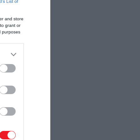
B’s List of
er and store
to grant or
ed purposes