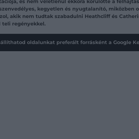
ációja, és nem véletlenül ekkora körülötte a felhajtá
, szenvedélyes, kegyetlen és nyugtalanító, miközben
zol, akik nem tudtak szabadulni Heathcliff és Catherin
 teli regényekkel.
állíthatod oldalunkat preferált forrásként a Google 