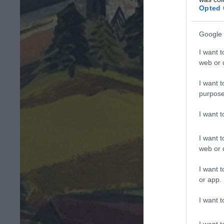
Opted 
Google 
I want t
web or d
I want t
purpose
I want 
I want t
web or d
I want t
or app.
I want t
I want t