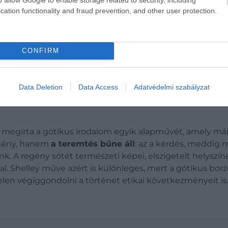
cation functionality and fraud prevention, and other user protection.
CONFIRM
Data Deletion
Data Access
Adatvédelmi szabályzat
megírta a gótikus irodalom egyik alapművét, amely máig
mény, hanem
a teremtés bűne áll
: az a kérdés, meddig 
ozunk. A regény sötét természeti képei, elszigetelt helys
al. Shelley műve azért is különleges, mert a gótikus bo
elen végiggondolni a történet etikai következményeit is