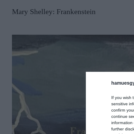
Mary Shelley: Frankenstein
hamuesgy
If you wish 
sensitive in
confirm you
continue se
information 
further disc