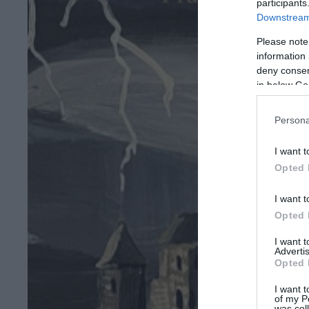
participants
Downstream 
Please note
information 
deny consent
in below Go
Persona
I want t
Opted 
I want t
Opted 
I want 
Advertis
Opted 
I want t
of my P
was col