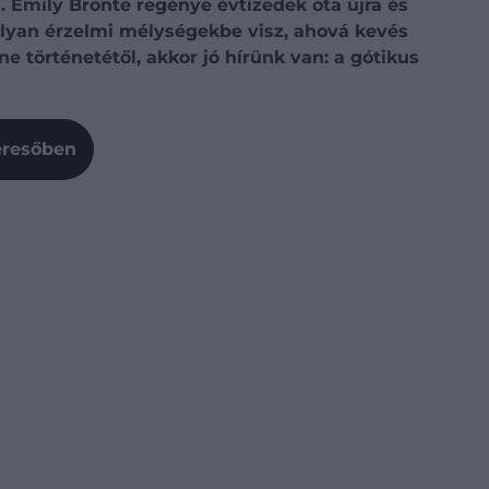
s. Emily Brontë regénye évtizedek óta újra és
 olyan érzelmi mélységekbe visz, ahová kevés
e történetétől, akkor jó hírünk van: a gótikus
Keresőben