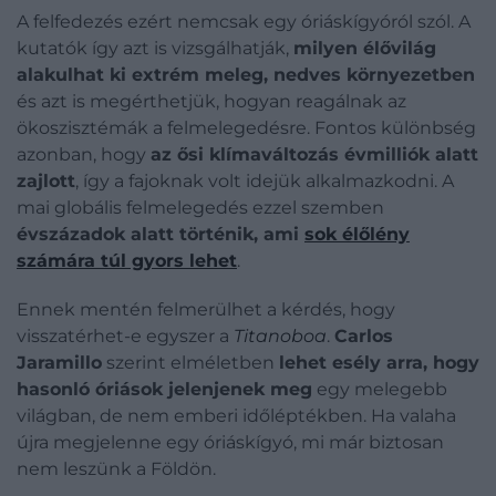
A felfedezés ezért nemcsak egy óriáskígyóról szól. A
kutatók így azt is vizsgálhatják,
milyen élővilág
alakulhat ki extrém meleg, nedves környezetben
és azt is megérthetjük, hogyan reagálnak az
ökoszisztémák a felmelegedésre. Fontos különbség
azonban, hogy
az ősi klímaváltozás évmilliók alatt
zajlott
, így a fajoknak volt idejük alkalmazkodni. A
mai globális felmelegedés ezzel szemben
évszázadok alatt történik, ami
sok élőlény
számára túl gyors lehet
.
Ennek mentén felmerülhet a kérdés, hogy
visszatérhet-e egyszer a
Titanoboa
.
Carlos
Jaramillo
szerint elméletben
lehet esély arra, hogy
hasonló óriások jelenjenek meg
egy melegebb
világban, de nem emberi időléptékben. Ha valaha
újra megjelenne egy óriáskígyó, mi már biztosan
nem leszünk a Földön.