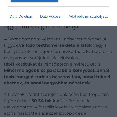
felhajtóereje segíthetett megtartani hatalmas
testét, de a hőszabályozásban is szerepet
játszhatott.
Data Deletion
Data Access
Adatvédelmi szabályzat
Egy forró világ teremtménye
A
Titanoboa
nem véletlenül nőhetett ekkorára. A
kígyók
változó testhőmérsékletű állatok
, vagyis
környezetük melegére támaszkodnak. Ez határozza
meg anyagcseréjüket, aktivitásukat,
táplálkozásukat és végső soron a méretüket is.
Minél melegebb és párásabb a környezet, annál
több energiát tudnak hasznosítani, annál többet
ehetnek, és annál nagyobbra nőhetnek.
A kutatók szerint Cerrejón paleocén kori trópusain
egész évben
30-34 fok
körüli hőmérséklet
uralkodhatott. A fosszilis levelek vizsgálata szintén
ezt támasztotta alá: a szénizotópok és a