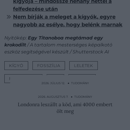
kígyója – mindössze néhány héttel a
felfedezése után
Nem bírják a meleget a kígyók, egyre
nagyobb az esélye, hogy belénk marnak
Nyitókép:
Egy Titanoboa megtámad egy
krokodilt
/ A tartalom mesterséges képalkotó
eszköz segítségével készült / Shutterstock AI
KÍGYÓ
FOSSZÍLIA
LELETEK
FELFEDEZÉS
FAJ
ŐSLÉNY
2026. JÚLIUS 12. ● TUDOMÁNY
Macska vagy kutya? Az egyszerű kérdés
többet árul el rólad…
2026. AUGUSZTUS 7. ● TUDOMÁNY
Londonra leszállt a köd, ami 4000 embert
ölt meg