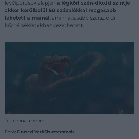
levélpórusok alapján
a légköri szén-dioxid szintje
akkor körülbelül 50 százalékkal magasabb
lehetett a mainál
, ami magasabb szárazföldi
hőmérsékletekhez vezethetett.
Titanoboa a vízben
Fotó:
Dotted Yeti/Shutterstock