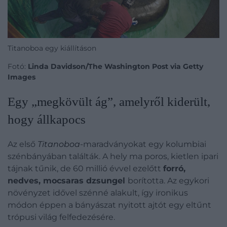
Titanoboa egy kiállításon
Fotó:
Linda Davidson/The Washington Post via Getty
Images
Egy „megkövült ág”, amelyről kiderült,
hogy állkapocs
Az első
Titanoboa
-maradványokat egy kolumbiai
szénbányában találták. A hely ma poros, kietlen ipari
tájnak tűnik, de 60 millió évvel ezelőtt
forró,
nedves, mocsaras dzsungel
borította. Az egykori
növényzet idővel szénné alakult, így ironikus
módon éppen a bányászat nyitott ajtót egy eltűnt
trópusi világ felfedezésére.