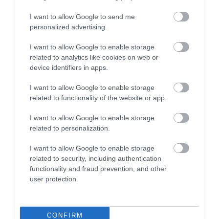
felkutatása különösen nehéz feladatnak tűnt, mert
I want to allow Google to send me
a kígyók koponyacsontjai nem forrnak össze,
personalized advertising.
hanem
szalagok és izmok tartják őket
, így az állat
pusztulása után könnyen szétszóródnak.
2011-ben
I want to allow Google to enable storage
mégis sikerült három koponyacsontot találni
related to analytics like cookies on web or
device identifiers in apps.
Cerrejónban
. A töredékek alapján a
Titanoboa
feje
akár közel egy méter hosszú is lehetett
. Fogai
I want to allow Google to enable storage
sűrűn helyezkedtek el, miközben hatalmasra tudta
related to functionality of the website or app.
nyitni a száját. Előbbi azért érdekes, mert a sűrű
fogazat ma inkább a halakra specializálódott
I want to allow Google to enable storage
kígyóknál figyelhető meg.
related to personalization.
I want to allow Google to enable storage
A kutatók így arra következtettek, hogy a
Titanoboa
related to security, including authentication
félig vízi életmódot folytathatott
. Bár rokonság
functionality and fraud prevention, and other
alapján inkább boának tűnt, élőhelye és viselkedése
user protection.
jobban emlékeztethetett a mai dél-amerikai
anakondákéra, vagyis
egy mocsárban rejtőző,
lesből támadó vadászról beszélhetünk
. A víz
CONFIRM