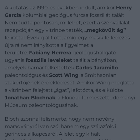
A kutatás az 1990-es években indult, amikor
Henry
Garcia
kolumbiai geológus furcsa fosszíliát talált.
Nem tudta pontosan, mi lehet, ezért a szénvállalat
recepcióján egy vitrinbe tették,
„megkövült ág”
felirattal. Évekig állt ott, amíg egy másik felfedezés
újra rá nem irányította a figyelmet a
területre.
Fabiany Herrera
geológushallgató
ugyanis
fosszilis leveleket
talált a bányában,
amelyek hamar felkeltették
Carlos Jaramillo
paleontológus és
Scott Wing
, a Smithsonian
szakértőjének érdeklődését. Amikor Wing meglátta
a vitrinben felejtett „ágat”, lefotózta, és elküldte
Jonathan Blochnak
, a Floridai Természettudományi
Múzeum paleontológusának.
Bloch azonnal felismerte, hogy nem növényi
maradványról van szó, hanem egy szárazföldi
gerinces állkapcsáról.
A lelet egy kihalt