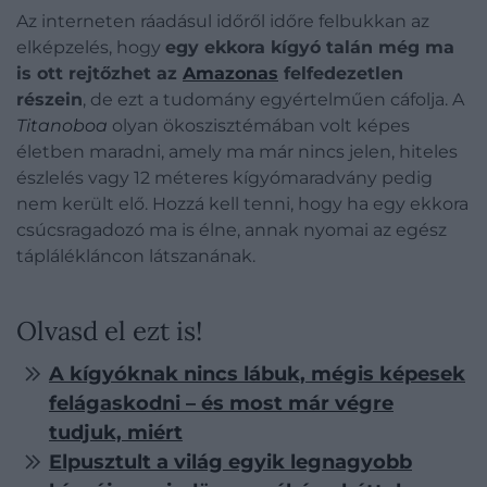
Az interneten ráadásul időről időre felbukkan az
elképzelés, hogy
egy ekkora kígyó talán még ma
is ott rejtőzhet az
Amazonas
felfedezetlen
részein
, de ezt a tudomány egyértelműen cáfolja. A
Titanoboa
olyan ökoszisztémában volt képes
életben maradni, amely ma már nincs jelen, hiteles
észlelés vagy 12 méteres kígyómaradvány pedig
nem került elő. Hozzá kell tenni, hogy ha egy ekkora
csúcsragadozó ma is élne, annak nyomai az egész
táplálékláncon látszanának.
Olvasd el ezt is!
A kígyóknak nincs lábuk, mégis képesek
felágaskodni – és most már végre
tudjuk, miért
Elpusztult a világ egyik legnagyobb