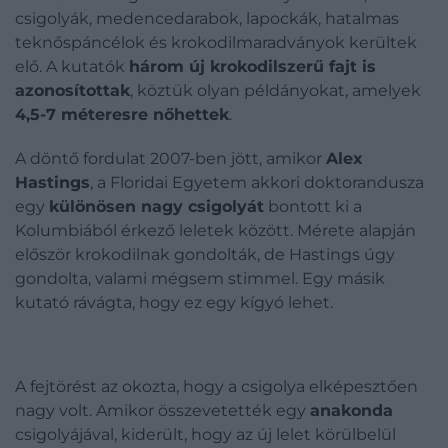
csigolyák, medencedarabok, lapockák, hatalmas
teknőspáncélok és krokodilmaradványok kerültek
elő. A kutatók
három új krokodilszerű fajt is
azonosítottak
, köztük olyan példányokat, amelyek
4,5-7 méteresre nőhettek
.
A döntő fordulat 2007-ben jött, amikor
Alex
Hastings
, a Floridai Egyetem akkori doktorandusza
egy
különösen nagy csigolyát
bontott ki a
Kolumbiából érkező leletek között. Mérete alapján
először krokodilnak gondolták, de Hastings úgy
gondolta, valami mégsem stimmel. Egy másik
kutató rávágta, hogy ez egy kígyó lehet.
A fejtörést az okozta, hogy a csigolya elképesztően
nagy volt. Amikor összevetették egy
anakonda
csigolyájával, kiderült, hogy az új lelet körülbelül