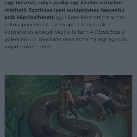
egy busznál
,
súlya pedig egy kisebb autóéhoz
mérhető
.
Szorítása ipari autópréshez hasonlító
erőt képviselhetett
, így képes lehetett hatalmas
teknőspáncélokat összeroppantani, és akár
kétméteres krokodilokat is felfalni. A
Titanoboa
a
paleocén kori mocsaras ökoszisztéma legnagyobb
ragadozója lehetett.