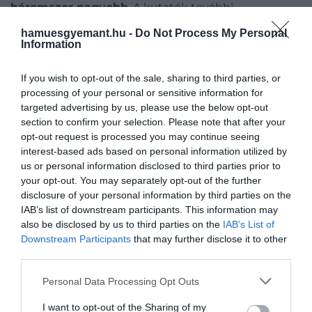
háromszor nagyobb
. A kutatók további
bizonyítékokat kértek a terepen dolgozó csapattól,
hamuesgyemant.hu -
Do Not Process My Personal
végül mintegy
100 kígyócsigolya került elő, közel
Information
30 óriási egyedtől
.
Jason Head
, a téma egyik
vezető kígyószakértője ekkor Floridába utazott, és a
If you wish to opt-out of the sale, sharing to third parties, or
leletek alapján megállapította, hogy az állat a
boák
processing of your personal or sensitive information for
rokonságához tartozhatott, amelyre a maradványok
targeted advertising by us, please use the below opt-out
section to confirm your selection. Please note that after your
T-alakú gerincrészleteiből következtetett.
opt-out request is processed you may continue seeing
interest-based ads based on personal information utilized by
A kígyók méretét azért nehéz pontosan
us or personal information disclosed to third parties prior to
meghatározni, mert
törékeny csontjaik ritkán
your opt-out. You may separately opt-out of the further
fosszilizálódnak teljesen
.
David Polly
disclosure of your personal information by third parties on the
paleontológus ezért matematikai modellt készített
IAB’s list of downstream participants. This information may
a mai kígyók gerincoszlopának felépítése alapján. A
also be disclosed by us to third parties on the
IAB’s List of
csigolyák helyzetét és arányait elemezve a kutatók
Downstream Participants
that may further disclose it to other
third parties.
végül arra jutottak, hogy az állat
13-15 méter hosszú
lehetett, becsült tömege pedig 1135 kilogramm
Please note that this website/app uses one or more Google
Personal Data Processing Opt Outs
körül mozoghatott
. A
Titanoboa cerrejonensis
services and may gather and store information including but
nevű fajt 2009-ben írták le hivatalosan.
not limited to your visit or usage behaviour. You may click to
I want to opt-out of the Sharing of my