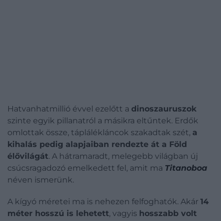
Hatvanhatmillió évvel ezelőtt a
dinoszauruszok
szinte egyik pillanatról a másikra eltűntek. Erdők
omlottak össze, táplálékláncok szakadtak szét,
a
kihalás pedig alapjaiban rendezte át a Föld
élővilágát
. A hátramaradt, melegebb világban új
csúcsragadozó emelkedett fel, amit ma
Titanoboa
néven ismerünk.
A kígyó méretei ma is nehezen felfoghatók. Akár
14
méter hosszú is lehetett
, vagyis
hosszabb volt