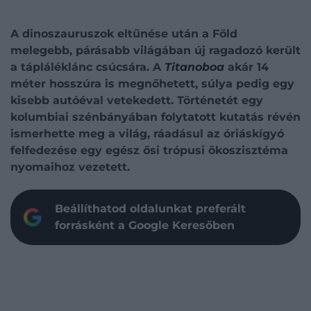
A dinoszauruszok eltűnése után a Föld
melegebb, párásabb világában új ragadozó került
a tápláléklánc csúcsára. A
Titanoboa
akár 14
méter hosszúra is megnőhetett, súlya pedig egy
kisebb autóéval vetekedett. Történetét egy
kolumbiai szénbányában folytatott kutatás révén
ismerhette meg a világ, ráadásul az óriáskígyó
felfedezése egy egész ősi trópusi ökoszisztéma
nyomaihoz vezetett.
Beállíthatod oldalunkat preferált
forrásként a Google Keresőben