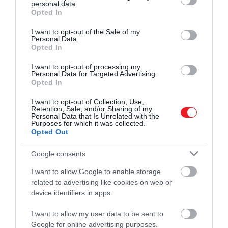
personal data.
grant or deny consent to Google and its third-party tags to
Opted In
use your data for below specified purposes in below Google
Ezt is olvasd el!
consent section.
I want to opt-out of the Sale of my
Nem a dinoszauruszok kihalása volt a
Personal Data.
Opted In
Föld legnagyobb katasztrófája
I want to opt-out of processing my
Personal Data for Targeted Advertising.
Opted In
I want to opt-out of Collection, Use,
Retention, Sale, and/or Sharing of my
Personal Data that Is Unrelated with the
Purposes for which it was collected.
Opted Out
Google consents
I want to allow Google to enable storage
A vízben lappangó veszedelem
related to advertising like cookies on web or
device identifiers in apps.
A kutatók sokáig csak a méretét ismerték igazán,
I want to allow my user data to be sent to
de ahhoz, hogy az életmódját is megértsék,
Google for online advertising purposes.
koponyára
is szükségük lett volna. Ennek