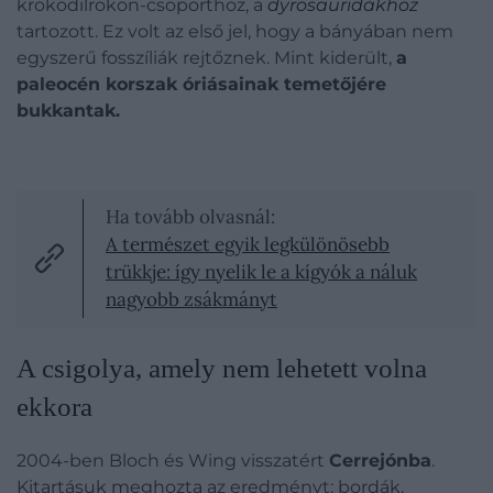
krokodilrokon-csoporthoz, a
dyrosauridákhoz
tartozott
. Ez volt az első jel, hogy a bányában nem
egyszerű fosszíliák rejtőznek. Mint kiderült,
a
paleocén korszak óriásainak temetőjére
bukkantak.
Ha tovább olvasnál:
A természet egyik legkülönösebb
trükkje: így nyelik le a kígyók a náluk
nagyobb zsákmányt
A csigolya, amely nem lehetett volna
ekkora
2004-ben Bloch és Wing visszatért
Cerrejónba
.
Kitartásuk meghozta az eredményt: bordák,