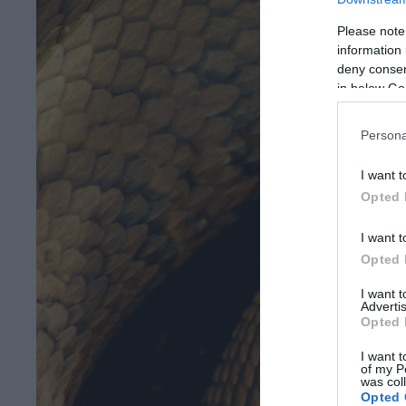
Please note
information 
deny consent
in below Go
Persona
I want t
Opted 
I want t
Opted 
I want 
Advertis
Opted 
I want t
of my P
was col
Opted 