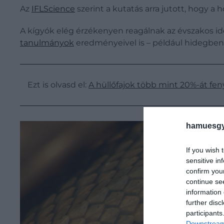
Az
IFLScience
szerint a kutatás arra jutott, hogy 
A kígyók elég érzékenyen reagálnak az évszakos i
tanulmányok
eredményeivel is – például hidegben,
Ezt is olvasd el:
A hüllőfajok több mint 20%-át fen
hamuesgy
If you wish 
sensitive in
confirm you
continue se
information 
further disc
participants
Downstream 