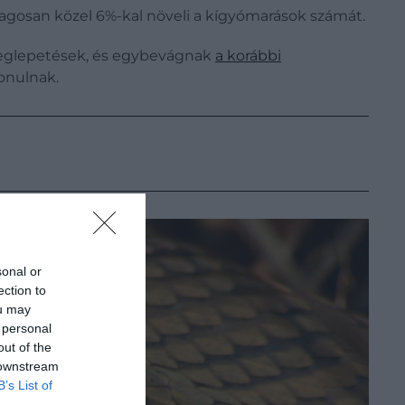
lagosan közel 6%-kal növeli a kígyómarások számát.
 meglepetések, és egybevágnak
a korábbi
onulnak.
sonal or
ection to
ou may
 personal
out of the
 downstream
B’s List of