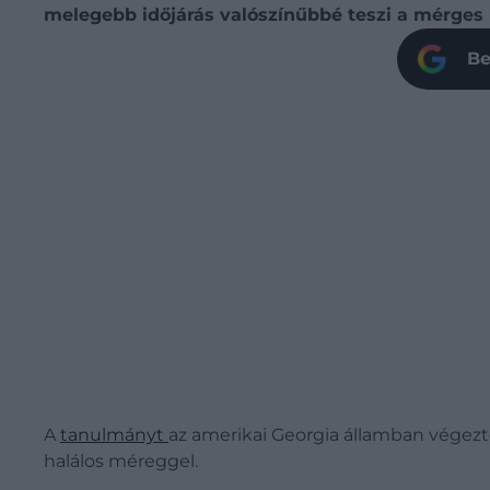
melegebb időjárás valószínűbbé teszi a mérges 
Be
A
tanulmányt
az amerikai Georgia államban végezté
halálos méreggel.