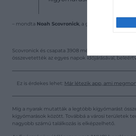
– mondta
Noah Scovronick
, a georgiai Emory Egy
Scovronick és csapata 3908 mérges kígyómarással k
összevetették az egyes napok időjárásával, beleér
Ez is érdekes lehet:
Már létezik app, ami megmond
Míg a nyarak mutatták a legtöbb kígyómarást össze
kígyómarások között. Továbbá a városi területek te
nagyobb számú találkozás is elképzelhető.