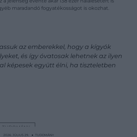
a jelenség évente akár 138 ezer halálesetért is
egyéb maradandó fogyatékosságot is okozhat.
dassuk az emberekkel, hogy a kígyók
lyeket, és így óvatosak lehetnek az ilyen
 képesek együtt élni, ha tiszteletben
TUDOMÁNY
2026. JÚLIUS 29. ● TUDOMÁNY