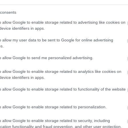
consents
o allow Google to enable storage related to advertising like cookies on
evice identifiers in apps.
o allow my user data to be sent to Google for online advertising
s.
to allow Google to send me personalized advertising.
üggés okaiban:
o allow Google to enable storage related to analytics like cookies on
evice identifiers in apps.
o allow Google to enable storage related to functionality of the website
y az időjárás – vagyis a meteorológia rövid 
 interakciókat. Részben azért, mert a veszél
o allow Google to enable storage related to personalization.
csenek jó adatok a megbetegedések és a halá
kkal és régen bevált járványtani módszere
o allow Google to enable storage related to security, including
ulmány ezt bizonyítja
cation functionality and fraud prevention, and other user protection.