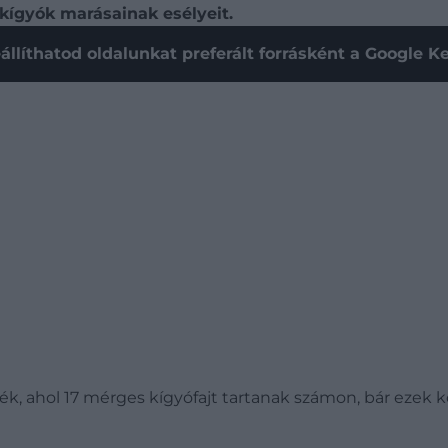
kígyók marásainak esélyeit.
állíthatod oldalunkat preferált forrásként a Google 
k, ahol 17 mérges kígyófajt tartanak számon, bár ezek kö