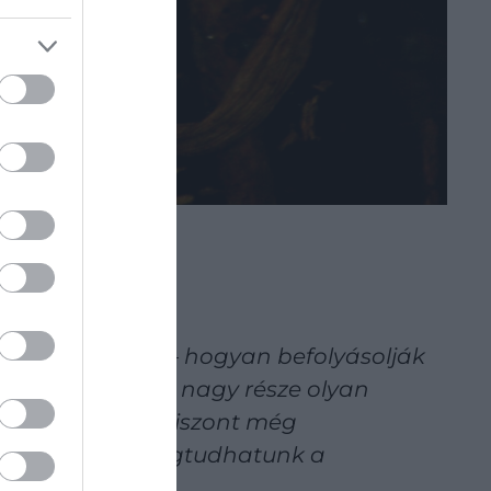
távú változásai – hogyan befolyásolják
yes kígyómarások nagy része olyan
lozás okairól. Viszont még
kkel is sokat megtudhatunk a