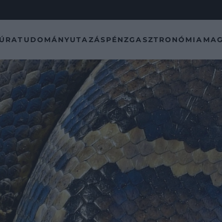
TÚRA
TUDOMÁNY
UTAZÁS
PÉNZ
GASZTRONÓMIA
MAG