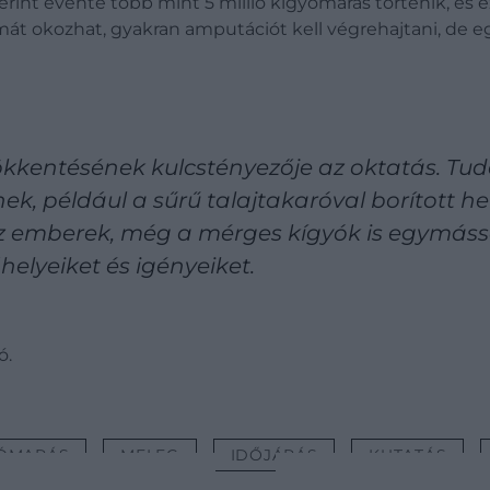
nt évente több mint 5 millió kígyómarás történik, és ez 
át okozhat, gyakran amputációt kell végrehajtani, de 
ökkentésének kulcstényezője az oktatás. Tu
ek, például a sűrű talajtakaróval borított he
z emberek, még a mérges kígyók is egymással
helyeiket és igényeiket.
ó.
YÓMARÁS
MELEG
IDŐJÁRÁS
KUTATÁS