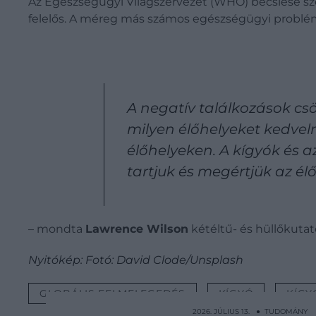
Az Egészségügyi Világszervezet (WHO) becslése szeri
felelős. A méreg más számos egészségügyi problém
A negatív találkozások cs
milyen élőhelyeket kedveln
élőhelyeken.
A kígyók és a
tartjuk és megértjük az élő
– mondta
Lawrence Wilson
kétéltű- és hüllőkutat
Nyitókép: Fotó: David Clode/Unsplash
GLOBÁLIS FELMELEGEDÉS
KÍGYÓ
KÍG
2026. JÚLIUS 13. ● TUDOMÁNY