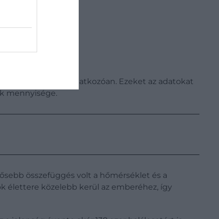
közötti időszakra vonatkozóan. Ezeket az adatokat
dék mennyisége.
rősebb összefüggés volt a hőmérséklet és a
ók élettere közelebb kerül az emberéhez, így