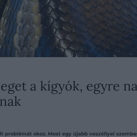
eget a kígyók, egyre n
rnak
t problémát okoz. Most egy újabb veszéllyel szembe