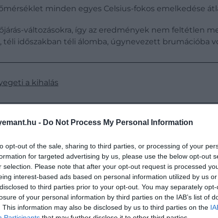
a hőmérséklet minden egyes Celsius-fokos emelkedése át
dőjárás-változásokra, így az eredmények nem feltétlen
 téli időszakban téli álomba, úgynevezett brumációba v
yegeti a kihalás
emant.hu -
Do Not Process My Personal Information
to opt-out of the sale, sharing to third parties, or processing of your per
formation for targeted advertising by us, please use the below opt-out s
r selection. Please note that after your opt-out request is processed y
eing interest-based ads based on personal information utilized by us or
disclosed to third parties prior to your opt-out. You may separately opt-
losure of your personal information by third parties on the IAB’s list of
. This information may also be disclosed by us to third parties on the
IA
Participants
that may further disclose it to other third parties.