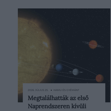
2026. JÚLIUS 25. ● HAMU ÉS GYÉMÁNT
Megtalálhatták az első
Több mint hatezer Naprendszeren
Naprendszeren kívüli
kívüli bolygót ismerünk, biztosan