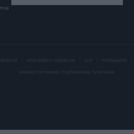
mélytenger egyik legkülönösebb
ómia
ragadozójáról árulnak el részleteket,
és segíthetnek jobban…
zabályzat
adatvédelmi szabályzat
ászf
médiaajánló
akadálymentességi megfelelőségi nyilatkozat