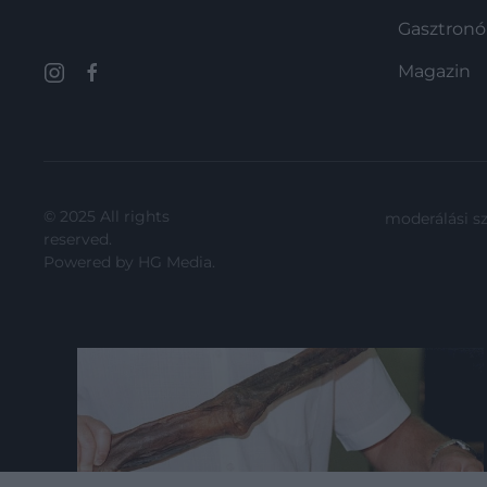
Gasztron
Magazin
© 2025 All rights
moderálási s
reserved.
Powered by
HG Media
.