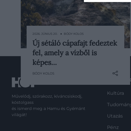
2026. JÚNIUS 20. ● BÓDY KOLOS
Új sétáló cápafajt fedeztek
Új cápafajt fedeztek fel Pápua Új-
fel, amely a vízből is
Guinea délkeleti partjainál, a Milne-
öböl sekély vizeiben. A Dudgeon-
képes…
sétálócápa névre keresztelt állat a
BÓDY KOLOS
Hemiscyllium nemzetség tizedik
ROVATO
ismert faja, amely arról híres, hogy
uszonyait szinte lábként használva
Kultúra
képes…
Művelődj, szórakozz, kíváncsiskodj,
kóstolgass
Tudomán
és ismerd meg a Hamu és Gyémánt
világát!
Utazás
Pénz