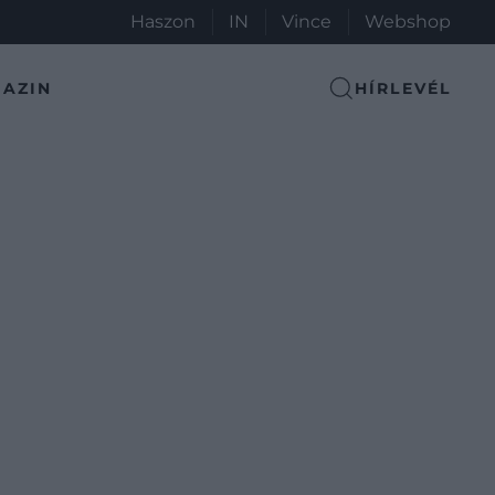
Haszon
IN
Vince
Webshop
AZIN
HÍRLEVÉL