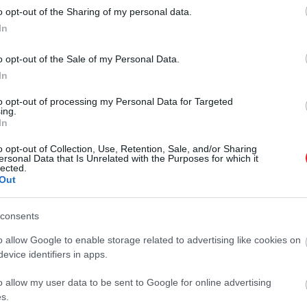
o opt-out of the Sharing of my personal data.
In
o opt-out of the Sale of my Personal Data.
In
to opt-out of processing my Personal Data for Targeted
ing.
In
2026. JÚLIUS 10. ● TÓTH EMMA
o opt-out of Collection, Use, Retention, Sale, and/or Sharing
A valaha élt legnagyobb
ersonal Data that Is Unrelated with the Purposes for which it
lected.
A dinoszauruszok eltűnése után a
Out
kígyó akkora volt, mint
Föld melegebb, párásabb világában
új ragadozó került a tápláléklánc
egy busz
consents
csúcsára. A Titanoboa akár 14 méter
TÓTH EMMA
hosszúra is megnőhetett, súlya
o allow Google to enable storage related to advertising like cookies on
pedig egy kisebb autóéval
evice identifiers in apps.
vetekedett. Történetét egy
o allow my user data to be sent to Google for online advertising
kolumbiai szénbányában…
s.