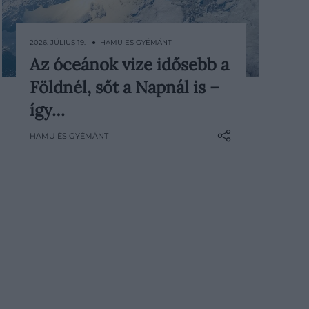
2026. JÚLIUS 19. ● HAMU ÉS GYÉMÁNT
Az óceánok vize idősebb a
Bár a Föld óceánjai jóval fiatalabbak
Földnél, sőt a Napnál is –
a világegyetemnél, az őket alkotó
vízmolekulák egy része már a Nap
így…
születése előtt létrejöhetett. Egy
HAMU ÉS GYÉMÁNT
1300 fényévre található, fiatal csillag
körüli bolygókeletkezési korong
vizsgálata alapján a csillagászok
rekonstruálhatták, miként jut el a víz
a csillagközi…