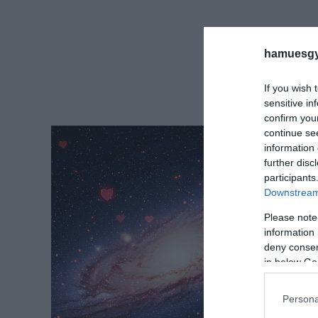
hamuesgy
If you wish 
sensitive in
confirm you
continue se
information 
further disc
participants
Downstream 
Please note
information 
deny consent
in below Go
Persona