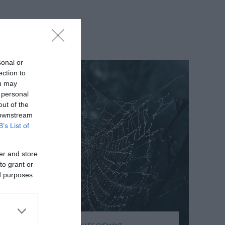
sonal or
ection to
ou may
 personal
out of the
 downstream
B’s List of
er and store
to grant or
ed purposes