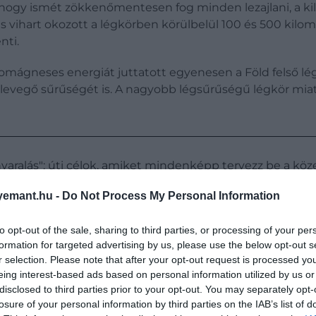
, hogy ismét zökkenőmentesen fog minden lezajlani, a ki
vihart okozott a légkörben körülbelül 100 és 500 kilom
nti.
ágneses energiát juttatott egyenesen a Föld felső lég
evegő sűrűségét is. A nagyobb légsűrűségű légkör miatt
aralás": úti célok, amiket mindenképp tervezz be a köz
emant.hu -
Do Not Process My Personal Information
to opt-out of the sale, sharing to third parties, or processing of your per
formation for targeted advertising by us, please use the below opt-out s
r selection. Please note that after your opt-out request is processed y
eing interest-based ads based on personal information utilized by us or
disclosed to third parties prior to your opt-out. You may separately opt-
losure of your personal information by third parties on the IAB’s list of