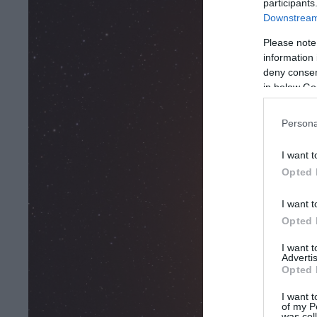
participants
Downstream 
Please note
information 
deny consent
in below Go
Persona
I want t
Opted 
I want t
Opted 
I want 
Advertis
Opted 
I want t
of my P
was col