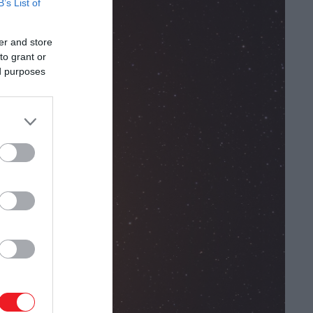
B’s List of
er and store
to grant or
ed purposes