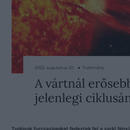
2023. augusztus 20. ● Tudomány
A vártnál erőseb
jelenlegi ciklusá
Tudósok furcsaságokat fedeztek fel a sarki fény