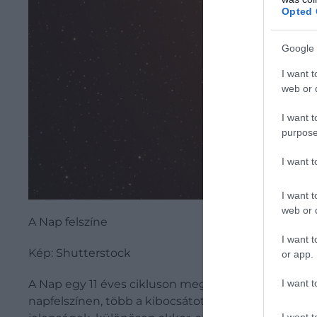
Opted 
Google 
I want t
web or d
I want t
purpose
I want 
I want t
web or d
A Nap felszíne
I want t
Kép: Shutterstock
or app.
I want t
A Nap egy 11 éves cikluson megy keresztül, amely f
napfelszínen, több a kibocsátott sugárzás és töb
I want t