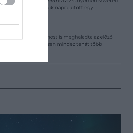
 2019-ben ért véget (1755 óta a 24. nyomon követett
ülbelül minden ötödik napra jutott egy.
a naptevékenység már most is meghaladta az előző
eredményez. Potenciálisan mindez tehát több