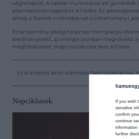
végrehajtott. A vállalat munkatársai azt gondolták
plazmakitörés csapódott a Földbe. Ez geomágneses 
amely a Starlink-műholdaknak a céltartományt jele
Ez az esemény pedig hatalmas mennyiségű elektrom
eredményezett, az energia azonban megnövelte a l
meghibásodott, majd visszahúzta őket a Földre.
Ez is érdekes lehet számodra:
Nem szokványos „ny
hamuesgy
​Napciklusok
If you wish 
sensitive in
confirm you
continue se
information 
further disc