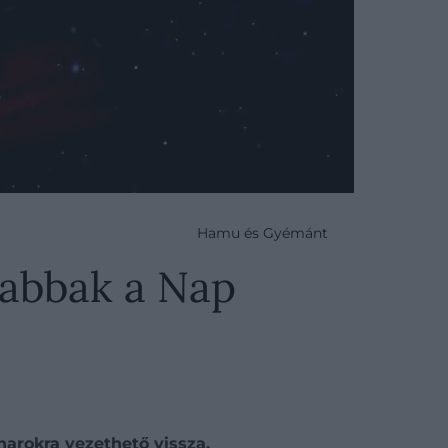
Hamu és Gyémánt
nabbak a Nap
harokra vezethető vissza.