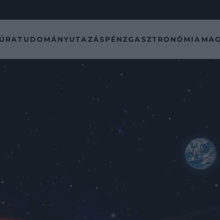
TÚRA
TUDOMÁNY
UTAZÁS
PÉNZ
GASZTRONÓMIA
MAG