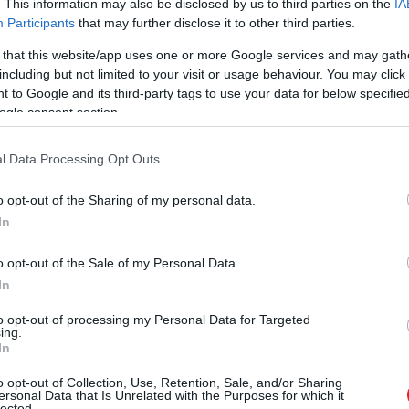
. This information may also be disclosed by us to third parties on the
IA
Participants
that may further disclose it to other third parties.
 that this website/app uses one or more Google services and may gath
including but not limited to your visit or usage behaviour. You may click 
 to Google and its third-party tags to use your data for below specifi
ogle consent section.
l Data Processing Opt Outs
o opt-out of the Sharing of my personal data.
In
o opt-out of the Sale of my Personal Data.
In
to opt-out of processing my Personal Data for Targeted
ing.
In
o opt-out of Collection, Use, Retention, Sale, and/or Sharing
ersonal Data that Is Unrelated with the Purposes for which it
lected.