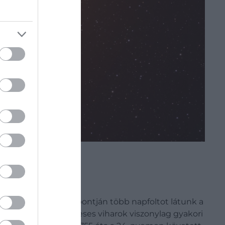
kken. A ciklus csúcspontján több napfoltot látunk a
ez hasonló geomágneses viharok viszonylag gyakori