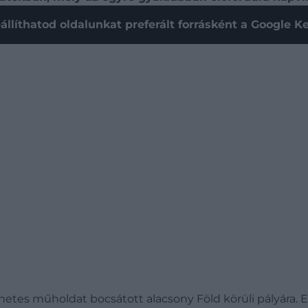
állíthatod oldalunkat preferált forrásként a Google 
netes műholdat bocsátott alacsony Föld körüli pályára. Ez v