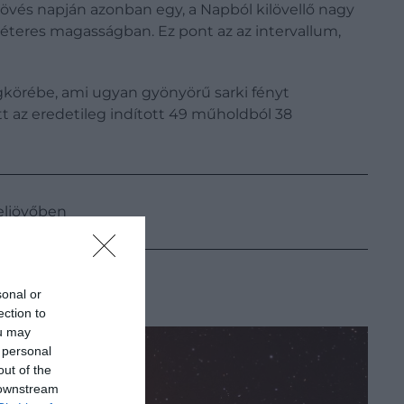
lövés napján azonban egy, a Napból kilövellő nagy
éteres magasságban. Ez pont az az intervallum,
körébe, ami ugyan gyönyörű sarki fényt
 az eredetileg indított 49 műholdból 38
eljövőben
sonal or
ection to
ou may
 personal
out of the
 downstream