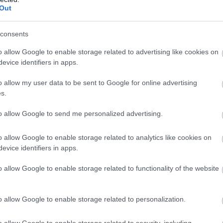
Out
consents
o allow Google to enable storage related to advertising like cookies on
evice identifiers in apps.
o allow my user data to be sent to Google for online advertising
s.
to allow Google to send me personalized advertising.
o allow Google to enable storage related to analytics like cookies on
evice identifiers in apps.
o allow Google to enable storage related to functionality of the website
o allow Google to enable storage related to personalization.
olyamán az aktivitása ingadozik: egyszer nő, egyszer csö
b a napkitörés. A műholdak pusztulását okozó eseményh
o allow Google to enable storage related to security, including