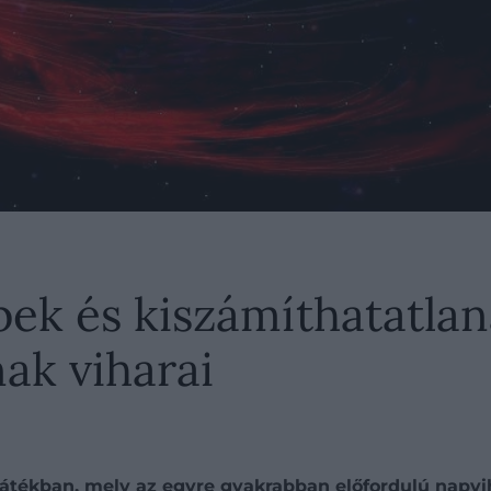
bek és kiszámíthatatla
nak viharai
játékban, mely az egyre gyakrabban előfordulú napvi