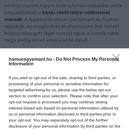
Amikor viszont három bölénytehén üldözőbe vette
a ragadozókat, a
borjú rövid időre védtelenül
maradt.
A ragadozók ekkor újra támadtak, nyakon
ragadták, és megpróbálták elvonszolni. Két felnőtt
bölény leszegett fejjel rontott rájuk, a csorda többi
tagja pedig ismét a borjú köré zárult.
Ez is érdekelhet!
hamuesgyemant.hu -
Do Not Process My Personal
Évtizedekig rejtőzködött, most először
Information
fotózták le a világ legritkább rókáját
If you wish to opt-out of the sale, sharing to third parties, or
processing of your personal or sensitive information for
targeted advertising by us, please use the below opt-out
section to confirm your selection. Please note that after your
A felvétel nem mutatja, hogy a farkasok végül
opt-out request is processed you may continue seeing
elejtették volna a borjút, ezért a kutatók is óvatosan
interest-based ads based on personal information utilized by
fogalmaznak.
Támadásról és zsákmányszerzési
us or personal information disclosed to third parties prior to
kísérletről beszélnek
,
írja
az IFLScience. A
your opt-out. You may separately opt-out of the further
megfigyelés így is jelentős, mert
első alkalommal
disclosure of your personal information by third parties on the