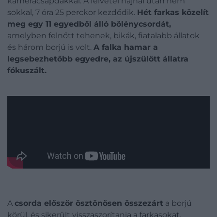
kameracsapdákkal. A felvétel hajnal után nem
sokkal, 7 óra 25 perckor kezdődik.
Hét farkas közelít
meg egy 11 egyedből álló bölénycsordát,
amelyben felnőtt tehenek, bikák, fiatalabb állatok
és három borjú is volt.
A falka hamar a
legsebezhetőbb egyedre, az újszülött állatra
fókuszált.
A
csorda először ösztönösen összezárt
a borjú
körül, és sikerült visszaszorítania a farkasokat.