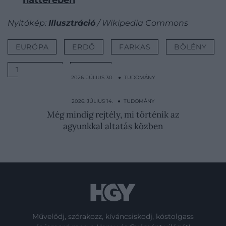
Nyitókép:
Illusztráció
/ Wikipedia Commons
EURÓPA
ERDŐ
FARKAS
BÖLÉNY
TÁMADÁS
VIDEÓ
2026. JÚLIUS 30. ● TUDOMÁNY
Miért törpül el a Föld a külső bolygók
mellett?
2026. JÚLIUS 14. ● TUDOMÁNY
Még mindig rejtély, mi történik az
agyunkkal altatás közben
Művelődj, szórakozz, kíváncsiskodj, kóstolgass