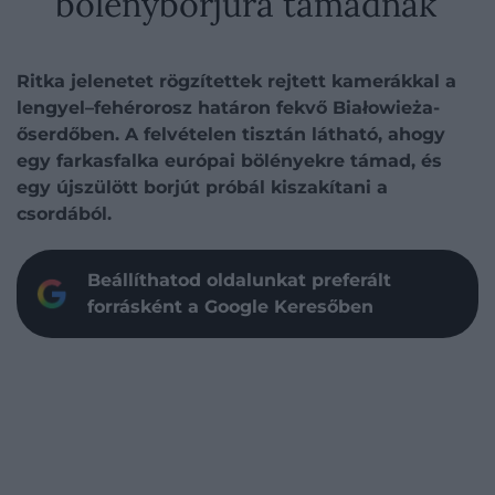
bölényborjúra támadnak
Ritka jelenetet rögzítettek rejtett kamerákkal a
lengyel–fehérorosz határon fekvő Białowieża-
őserdőben. A felvételen tisztán látható, ahogy
egy farkasfalka európai bölényekre támad, és
egy újszülött borjút próbál kiszakítani a
csordából.
Beállíthatod oldalunkat preferált
forrásként a Google Keresőben