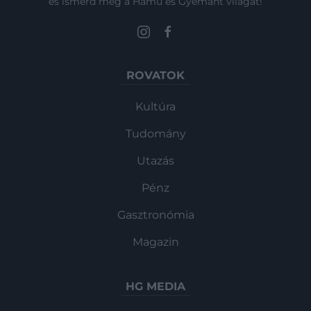
és ismerd meg a Hamu és Gyémánt világát!
ROVATOK
Kultúra
Tudomány
Utazás
Pénz
Gasztronómia
Magazin
HG MEDIA