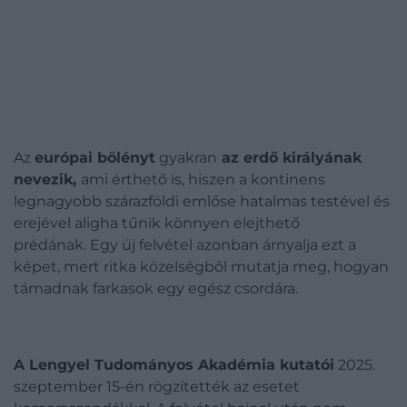
Az
európai bölényt
gyakran
az erdő királyának
nevezik,
ami érthető is, hiszen a
kontinens
legnagyobb szárazföldi emlőse hatalmas testével és
erejével aligha tűnik könnyen elejthető
prédának.
Egy új felvétel azonban árnyalja ezt a
képet, mert ritka közelségből mutatja meg, hogyan
támadnak farkasok egy egész csordára.
A Lengyel Tudományos Akadémia kutatói
2025.
szeptember 15-én rögzítették az esetet