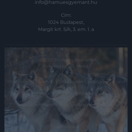
info@hamuesgyemant.hu
Cím:
1024 Budapest,
Margit krt. 5/A, 3. em. 1. a
© 2025 All rights reserved.
Powered by
HG Media
.
moderálási szabályzat
adatvédelmi szabályzat
ászf
médiaajánló
impresszum
akadálymentességi megfelelőségi nyilatkozat
Lap tetejére