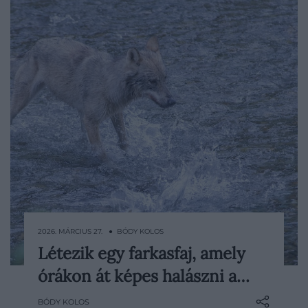
2026. MÁRCIUS 27. ● BÓDY KOLOS
Létezik egy farkasfaj, amely
Mindenkinek él egy kép a fejében a
órákon át képes halászni a…
farkasfalkákról: erdőkben vagy tundrán
vadászó, nagytestű patásokat elejtő
BÓDY KOLOS