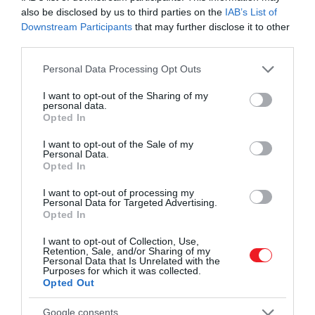
also be disclosed by us to third parties on the
IAB’s List of
Downstream Participants
that may further disclose it to other
third parties.
Please note that this website/app uses one or more Google
Personal Data Processing Opt Outs
services and may gather and store information including but
not limited to your visit or usage behaviour. You may click to
I want to opt-out of the Sharing of my
personal data.
grant or deny consent to Google and its third-party tags to
Opted In
use your data for below specified purposes in below Google
consent section.
I want to opt-out of the Sale of my
Personal Data.
Opted In
I want to opt-out of processing my
Personal Data for Targeted Advertising.
Opted In
I want to opt-out of Collection, Use,
Retention, Sale, and/or Sharing of my
Personal Data that Is Unrelated with the
Purposes for which it was collected.
Opted Out
Google consents