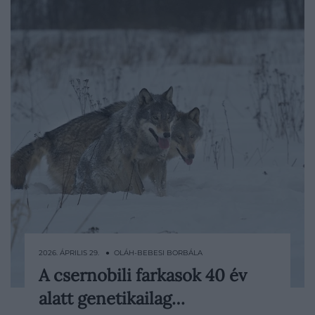
2026. ÁPRILIS 29. ● OLÁH-BEBESI BORBÁLA
A csernobili farkasok 40 év
A csernobili katasztrófa után az ember
alatt genetikailag…
eltűnt a térségből, az élővilág viszont