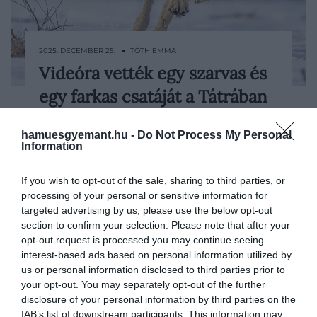
2025. DECEMBER 25. ● TÓTH EMMA
Videóra vették egy szarvas és
Meghökkentő videó látott napvilágot
egy farkas csatáját a Tátrában
nemrég a tátrai élővilágról: a felvételen az
látszik, ahogy egy farkas megtámad egy
TÓTH EMMA
sérült szarvast.
hamuesgyemant.hu -
Do Not Process My Personal
Information
If you wish to opt-out of the sale, sharing to third parties, or
processing of your personal or sensitive information for
targeted advertising by us, please use the below opt-out
section to confirm your selection. Please note that after your
opt-out request is processed you may continue seeing
interest-based ads based on personal information utilized by
us or personal information disclosed to third parties prior to
your opt-out. You may separately opt-out of the further
disclosure of your personal information by third parties on the
IAB’s list of downstream participants. This information may