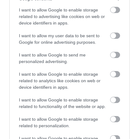
I want to allow Google to enable storage
related to advertising like cookies on web or
device identifiers in apps.
I want to allow my user data to be sent to
Google for online advertising purposes.
I want to allow Google to send me
personalized advertising.
I want to allow Google to enable storage
related to analytics like cookies on web or
2025. DECEMBER 15. ● HAMU ÉS GYÉMÁNT
device identifiers in apps.
Visszatértek a farkasok a
Az elmúlt években egyre több európai
I want to allow Google to enable storage
Bükkbe: akár 25 felnőtt
related to functionality of the website or app.
szürke farkast észleltek az Északi-
középhegységben, különösen a Bükk
példány…
I want to allow Google to enable storage
térségében. A Bükki Nemzeti Park
related to personalization.
HAMU ÉS GYÉMÁNT
Igazgatósága (BNPI) szerint ma már
legalább 6–7 farkascsalád él a működési
I want to allow Google to enable storage