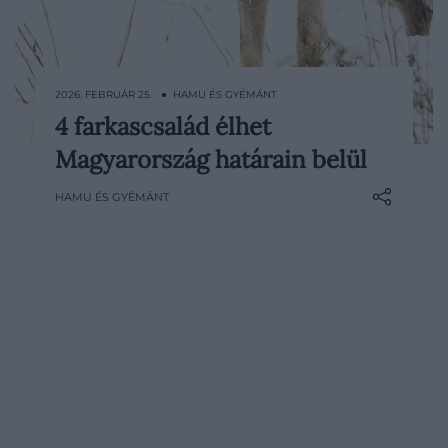
2026. FEBRUÁR 25. ● HAMU ÉS GYÉMÁNT
4 farkascsalád élhet
A Bükki Nemzeti Park Igazgatóság
Magyarország határain belül
működési területén friss adatgyűjtéssel
követték, merre járnak és hogyan
HAMU ÉS GYÉMÁNT
használják a területet a hazai farkasok –
írja a Drive. A hótakaró most kifejezetten
kedvezett a nyomolvasásnak, így a
szakemberek jól látható jelek…