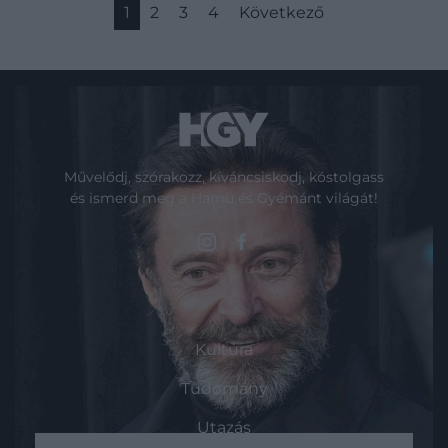
1
2
3
4
Következő
Művelődj, szórakozz, kíváncsiskodj, kóstolgass
és ismerd meg a Hamu és Gyémánt világát!
ROVATOK
Kultúra
Tudomány
Utazás