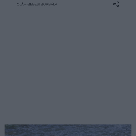
visszatért. Az elmúlt évtizedekben egy
OLÁH-BEBESI BORBÁLA
szokatlan folyamat bontakozott ki:
miközben a terület továbbra is radioaktív,
egyes fajok kifejezetten nagy számban
vannak jelen. Közülük is kiemelkednek a…