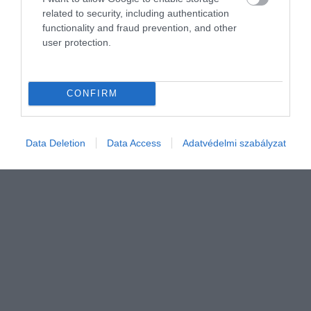
területükön, bár…
related to security, including authentication
functionality and fraud prevention, and other
user protection.
CONFIRM
Data Deletion
Data Access
Adatvédelmi szabályzat