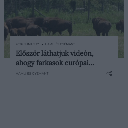
2026. JÚNIUS 17. ● HAMU ÉS GYÉMÁNT
Először láthatjuk videón,
Ritka jelenetet rögzítettek rejtett
ahogy farkasok európai…
kamerákkal a lengyel–fehérorosz határon
fekvő Białowieża-őserdőben. A felvételen
HAMU ÉS GYÉMÁNT
tisztán látható, ahogy egy farkasfalka
európai bölényekre támad, és egy
újszülött borjút próbál kiszakítani a
csordából.