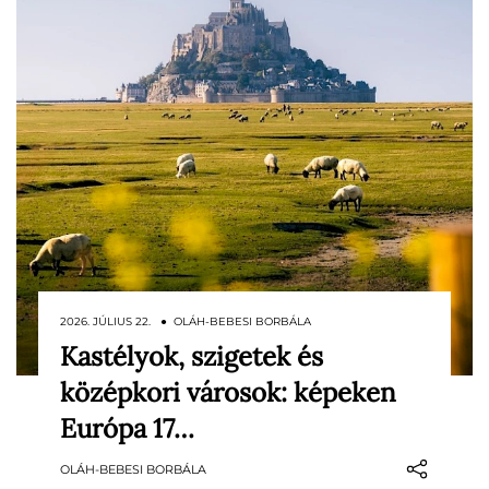
2026. JÚLIUS 22. ● OLÁH-BEBESI BORBÁLA
Kastélyok, szigetek és
Ha valaha is szerettünk volna egy
középkori városok: képeken
mesekönyv lapjaira lépni, Európában
meglepően sok helyen megtehetjük. Egy
Európa 17…
friss nemzetközi rangsor a kontinens
OLÁH-BEBESI BORBÁLA
legvarázslatosabb úti céljait gyűjtötte