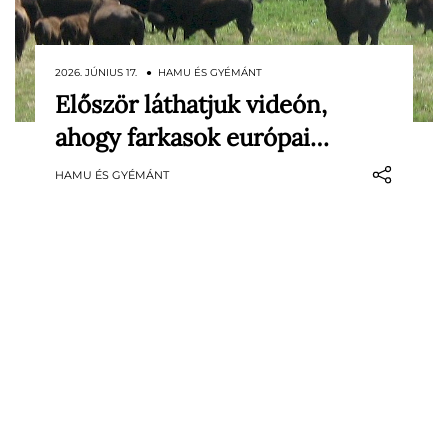
2026. JÚNIUS 17. ● HAMU ÉS GYÉMÁNT
Először láthatjuk videón,
Ritka jelenetet rögzítettek rejtett
ahogy farkasok európai…
kamerákkal a lengyel–fehérorosz határon
fekvő Białowieża-őserdőben. A felvételen
HAMU ÉS GYÉMÁNT
tisztán látható, ahogy egy farkasfalka
európai bölényekre támad, és egy
újszülött borjút próbál kiszakítani a
csordából.