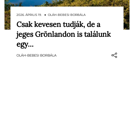
2026. ÁPRILIS 19. ● OLÁH-BEBESI BORBÁLA
Csak kevesen tudják, de a
Grönland – angolul Greenland, vagyis szó
jeges Grönlandon is találunk
szerint „zöld föld” – neve elsőre nehezen
egyeztethető össze a valósággal, hiszen a
egy…
sziget mintegy 80 százalékát jég borítja. A
OLÁH-BEBESI BORBÁLA
név részben tudatos választás lehetett: a
források szerint Erik, a Vörös, az izlandi…