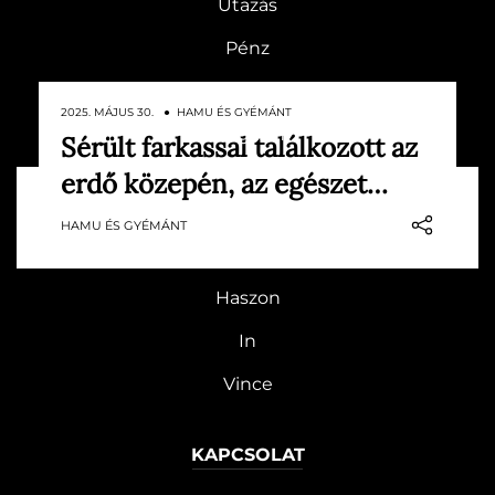
Utazás
Pénz
Gasztronómia
2025. MÁJUS 30. ● HAMU ÉS GYÉMÁNT
Magazin
Sérült farkassal találkozott az
Egy Lengyelországban készült felvétel
erdő közepén, az egészet…
újra megerősíti, hogy a sérült farkasok
HG MEDIA
sem jelentenek veszélyt az emberre –
HAMU ÉS GYÉMÁNT
ugyanúgy, ahogy egészséges társaik sem.
Magazin-előfizetés
Haszon
In
Vince
KAPCSOLAT