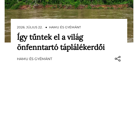
2026. JÚLIUS 22. ● HAMU ÉS GYÉMÁNT
Így tűntek el a világ
Sokáig érintetlen vadonnak tartottuk
önfenntartó táplálékerdői
azokat az erdőket, amelyekben valójában
őslakos közösségek nemzedékei
HAMU ÉS GYÉMÁNT
formálták a növényzetet. Hasznos fákat
ültettek, tüzet alkalmaztak a táj
megújítására, termékeny talajt hoztak
létre, és olyan rendszereket tartottak…