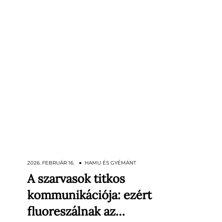
2026. FEBRUÁR 16. ● HAMU ÉS GYÉMÁNT
A szarvasok titkos
Míg a tápláléklánc csúcsán álló állatoknak
kommunikációja: ezért
nincs okuk a rejtőzködésre, addig a
prédák – akárcsak a szarvasok –
fluoreszálnak az…
csendesen kommunikálnak egymással.