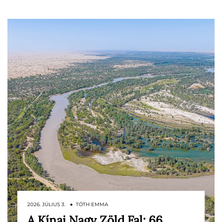
2026. JÚLIUS 3. ● TÓTH EMMA
A Kínai Nagy Zöld Fal: 66