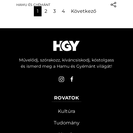
HAMU ÉS GYÉMÁNT
Egy tanulmány a fehérfarkú szarvasok
1
2
3
4
Következő
érdekes, világító jelöléseit vizsgálta,
amelyek az…
Művelődj, szórakozz, kíváncsiskodj, kóstolgass
és ismerd meg a Hamu és Gyémánt világát!
ROVATOK
Kultúra
Tudomány