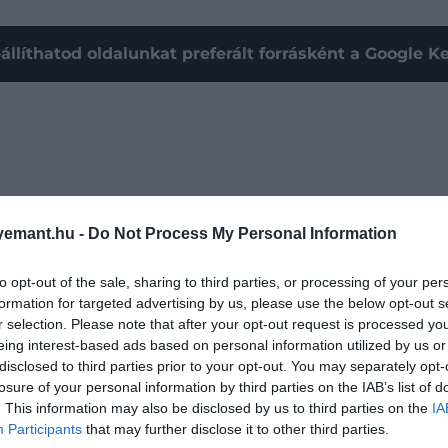
állíthatod oldalunkat preferált forrásként a Google 
emant.hu -
Do Not Process My Personal Information
to opt-out of the sale, sharing to third parties, or processing of your per
formation for targeted advertising by us, please use the below opt-out s
r selection. Please note that after your opt-out request is processed y
eing interest-based ads based on personal information utilized by us or
disclosed to third parties prior to your opt-out. You may separately opt-
losure of your personal information by third parties on the IAB’s list of
atalin
rejtélyes hasi műtétje. Ahogy arról mi is
beszámo
. This information may also be disclosed by us to third parties on the
IA
a gyors felépüléséért. Az otthoni teendőkből férje,
Vi
Participants
that may further disclose it to other third parties.