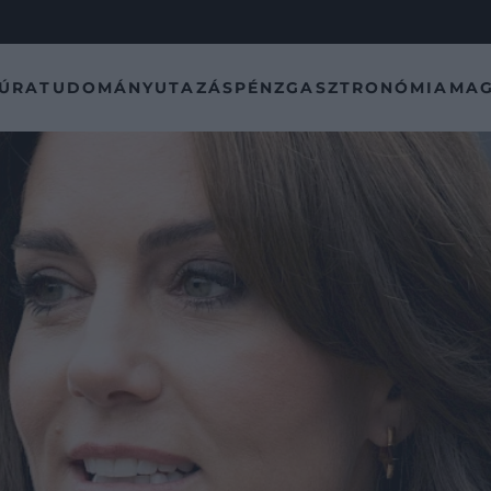
TÚRA
TUDOMÁNY
UTAZÁS
PÉNZ
GASZTRONÓMIA
MAG