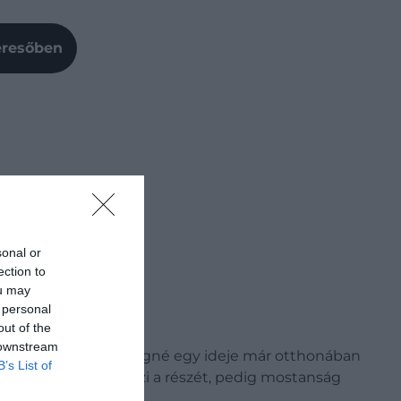
Keresőben
sonal or
ection to
ou may
 personal
out of the
 downstream
ltunk
, a walesi hercegné egy ideje már otthonában
B’s List of
lmos herceg
is kiveszi a részét, pedig mostanság