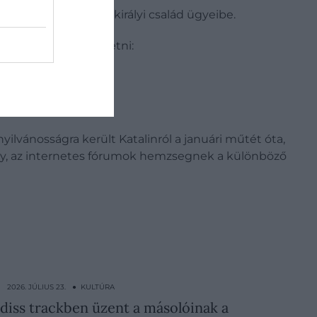
juk, hogy belelát a királyi család ügyeibe.
m akar semmit siettetni:
ilvánosságra került Katalinról a januári műtét óta,
ny, az internetes fórumok hemzsegnek a különböző
2026. JÚLIUS 23. ● KULTÚRA
 diss trackben üzent a másolóinak a