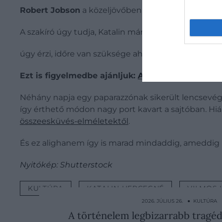
Robert Jobson
a közeljövőben egy könyvet is megjel
A szakíró úgy tudja, Katalin már javarészt visszaté
úgy érzi, időre van szüksége ahhoz, hogy újra tökél
Ezt is figyelmedbe ajánljuk:
A királyi családban
Néhány napja egy paparazzónak sikerült lencsevégre 
így érthető módon nagy port kavart a sajtóban. H
összeesküvés-elméletektől
.
És ez alighanem így is marad mindaddig, ameddig Ka
Nyitókép: Shutterstock
KULTÚRA
KATALIN HERCEGNÉ
VILMOS 
2026. JÚLIUS 26. ● KULTÚRA
A történelem legbizarrabb tragéd