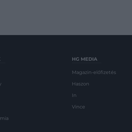
K
HG MEDIA
Magazin-előfizetés
y
Haszon
In
Vince
ómia