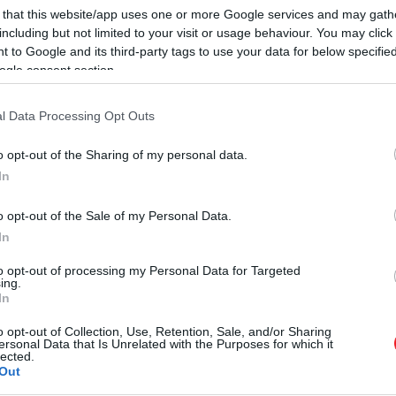
 that this website/app uses one or more Google services and may gath
including but not limited to your visit or usage behaviour. You may click 
talos teendőihez Katalin, de a
legújabb hírek
szerint elh
 to Google and its third-party tags to use your data for below specifi
ság elé, ekkor tartják ugyanis a brit hadsereg hagyomán
ogle consent section.
rhat majd György herceg
l Data Processing Opt Outs
tes programtervezetből.
o opt-out of the Sharing of my personal data.
ál jóval lassabban halad.
In
– derül ki a
Marie Claire
cikkéből.
o opt-out of the Sale of my Personal Data.
In
to opt-out of processing my Personal Data for Targeted
ing.
In
o opt-out of Collection, Use, Retention, Sale, and/or Sharing
ersonal Data that Is Unrelated with the Purposes for which it
lected.
Out