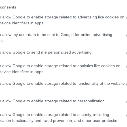
consents
o allow Google to enable storage related to advertising like cookies on
European Royal Families on Instagram: "The Pr
evice identifiers in apps.
o allow my user data to be sent to Google for online advertising
s.
to allow Google to send me personalized advertising.
o allow Google to enable storage related to analytics like cookies on
evice identifiers in apps.
o allow Google to enable storage related to functionality of the website
her Carole Middleton. #Princessofwales #katemiddleto
eprincessofwales #princeofwales #princewilliam #carole
o allow Google to enable storage related to personalization.
o allow Google to enable storage related to security, including
cation functionality and fraud prevention, and other user protection.