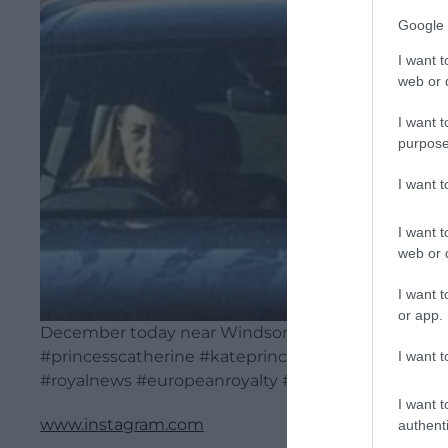
Google 
I want t
web or d
I want t
purpose
I want 
I want t
web or d
I want t
or app.
December today near Windsor Castle with her mot
#princesscatherine #kateprincessofwales #catherin
I want t
#royalnews #europeanroyalty #europeroyals"
I want t
www.instagram.com
authenti