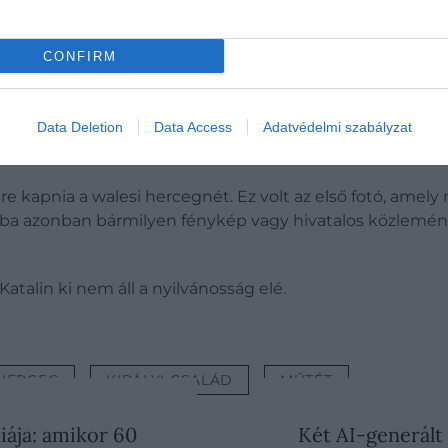
entet a walesi hercegné életéről, így nyugodtan állíthat
CONFIRM
rt a régi kerékvágásba és panaszai sincsenek, azonban ne
etes állapotban legyen.
Data Deletion
Data Access
Adatvédelmi szabályzat
 még a vécére járás is szabályozva van
kapnia a walesi hercegnét. Ez volt az első fotó, amely ny
iába azonban bármilyen fénykép vagy hivatalos közlemé
talin ki nem áll a nyilvánosság elé.
HERCEG
KIRÁLYI CSALÁD
MŰTÉT
iája: amikor 60
Két AI-generált