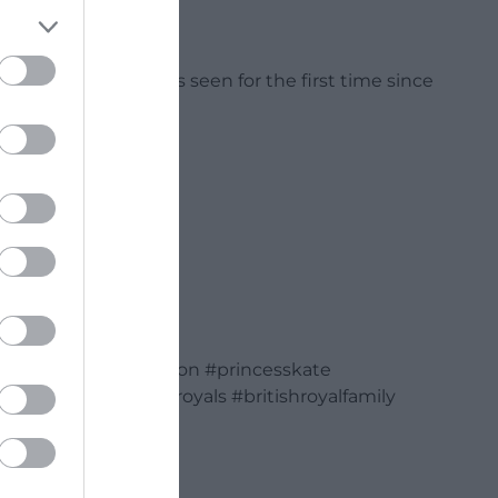
incess of Wales was seen for the first time since
n #catherinemiddleton #princesskate
middleton #britishroyals #britishroyalfamily