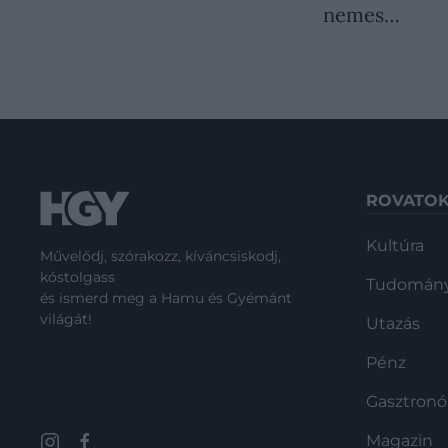
nemes…
ROVATO
Kultúra
Művelődj, szórakozz, kíváncsiskodj,
kóstolgass
Tudomán
és ismerd meg a Hamu és Gyémánt
világát!
Utazás
Pénz
Gasztron
Magazin