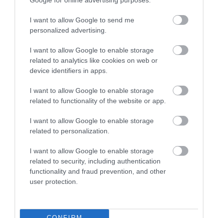
Google for online advertising purposes.
A japán Tonkocu rámen
I want to allow Google to send me
Shutterstock
personalized advertising.
A teljes listát
itt
lehet böngészni.
I want to allow Google to enable storage
related to analytics like cookies on web or
device identifiers in apps.
Nyitókép: Shutterstock
I want to allow Google to enable storage
LEVES
GULYÁSLEVES
GASZTRO
related to functionality of the website or app.
GASZTRONÓMIA
HÚSLEVES
ÉTEL
I want to allow Google to enable storage
related to personalization.
KONYHA
MAGYARORSZÁG
2026. JÚLIUS 28. ● GASZTRONÓMIA
I want to allow Google to enable storage
Nem a jég a hibás: ezért lesz keserű a házi
related to security, including authentication
jegeskávé
2026. JÚLIUS 12. ● GASZTRONÓMIA
functionality and fraud prevention, and other
Különleges, de kockázatos élmény lehet
user protection.
nyers osztrigát enni
CONFIRM