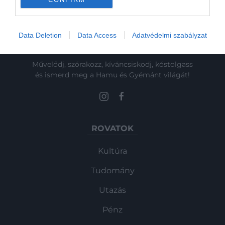
Data Deletion
Data Access
Adatvédelmi szabályzat
Művelődj, szórakozz, kíváncsiskodj, kóstolgass
és ismerd meg a Hamu és Gyémánt világát!
ROVATOK
Kultúra
Tudomány
Utazás
Pénz