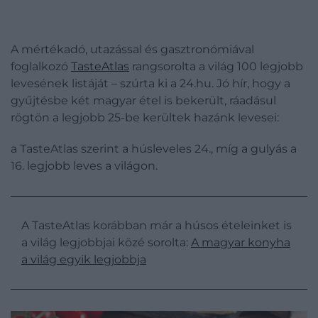
A mértékadó, utazással és gasztronómiával
foglalkozó
TasteAtlas
rangsorolta a világ 100 legjobb
levesének listáját – szúrta ki a 24.hu. Jó hír, hogy a
gyűjtésbe két magyar étel is bekerült, ráadásul
rögtön a legjobb 25-be kerültek hazánk levesei:
a TasteAtlas szerint a húsleveles 24., míg a gulyás a
16. legjobb leves a világon.
A TasteAtlas korábban már a húsos ételeinket is
a világ legjobbjai közé sorolta:
A magyar konyha
a világ egyik legjobbja