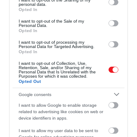
not limited to your visit or usage behaviour. You may click to
I want to opt-out of the Sharing of my
personal data.
Tom Yum és a paraguay-i Vori vori is.
grant or deny consent to Google and its third-party tags to
Opted In
use your data for below specified purposes in below Google
consent section.
I want to opt-out of the Sale of my
Personal Data.
Olvasd el ezt is!
Így készíts rament házilag!
Opted In
I want to opt-out of processing my
Personal Data for Targeted Advertising.
Opted In
I want to opt-out of Collection, Use,
Retention, Sale, and/or Sharing of my
Personal Data that Is Unrelated with the
Purposes for which it was collected.
Opted Out
Google consents
I want to allow Google to enable storage
related to advertising like cookies on web or
device identifiers in apps.
I want to allow my user data to be sent to