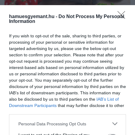
hamuesgyemant.hu -
Do Not Process My Personal
Information
If you wish to opt-out of the sale, sharing to third parties, or
processing of your personal or sensitive information for
targeted advertising by us, please use the below opt-out
section to confirm your selection. Please note that after your
opt-out request is processed you may continue seeing
interest-based ads based on personal information utilized by
us or personal information disclosed to third parties prior to
your opt-out. You may separately opt-out of the further
A gulyásleves a 16. helyig repült
disclosure of your personal information by third parties on the
IAB’s list of downstream participants. This information may
Shutterstock
also be disclosed by us to third parties on the
IAB’s List of
Downstream Participants
that may further disclose it to other
Az első helyre a japán Tonkocu rámen került, míg a
third parties.
második a lengyel Zureket lett – a dobogó harmadik
Please note that this website/app uses one or more Google
Personal Data Processing Opt Outs
fokára a török lencseleves fért oda. A legjobb húsz
services and may gather and store information including but
között ott van még a cseh fokhagymaleves, a thai