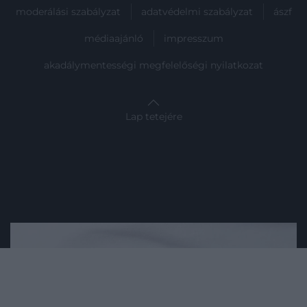
moderálási szabályzat
adatvédelmi szabályzat
ászf
médiaajánló
impresszum
akadálymentességi megfelelőségi nyilatkozat
Lap tetejére