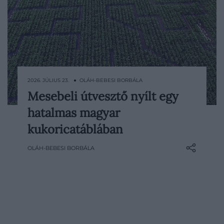
2026. JÚLIUS 23. ● OLÁH-BEBESI BORBÁLA
Mesebeli útvesztő nyílt egy
Nyár közepén általában nem azért
hatalmas magyar
indulunk útnak, hogy szándékosan
eltévedjünk, Kiszombor határában viszont
kukoricatáblában
éppen ez a program lényege. A magas
OLÁH-BEBESI BORBÁLA
kukoricaszárak között idén mesebeli
feladatok, rejtvények és több
kilométernyi kanyargós ösvény vár…