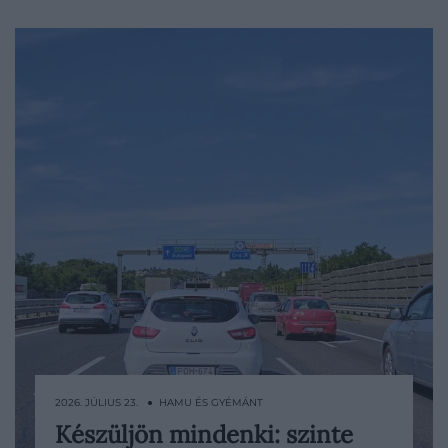
2026. JÚLIUS 23. ● HAMU ÉS GYÉMÁNT
Készüljön mindenki: szinte
Elég csak meglátni egy traffipaxot: sok