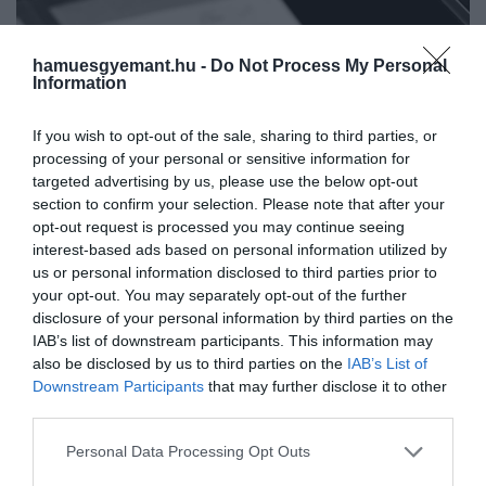
hamuesgyemant.hu -
Do Not Process My Personal
Information
If you wish to opt-out of the sale, sharing to third parties, or
processing of your personal or sensitive information for
targeted advertising by us, please use the below opt-out
section to confirm your selection. Please note that after your
opt-out request is processed you may continue seeing
interest-based ads based on personal information utilized by
us or personal information disclosed to third parties prior to
your opt-out. You may separately opt-out of the further
disclosure of your personal information by third parties on the
IAB’s list of downstream participants. This information may
also be disclosed by us to third parties on the
IAB’s List of
2026. JÚLIUS 19. ● TÓTH EMMA
Downstream Participants
that may further disclose it to other
A magyar dal, amit világszerte
Kevés magyar szerzemény tudhat
third parties.
az öngyilkosok…
magáénak akkora és olyan sötét hírnevet,
Please note that this website/app uses one or more Google
Personal Data Processing Opt Outs
mint a Szomorú vasárnap. Seress Rezső és
services and may gather and store information including but
TÓTH EMMA