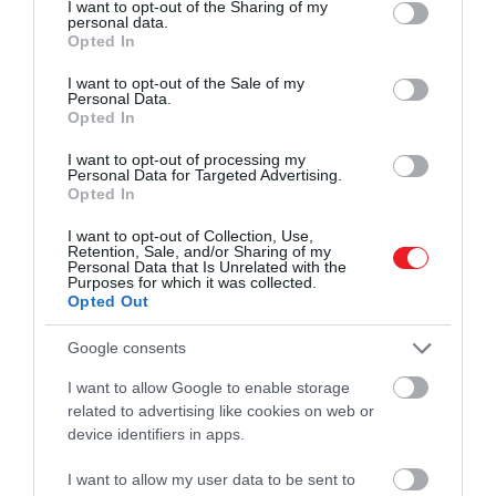
Jávor László dala az 1930-as években
not limited to your visit or usage behaviour. You may click to
I want to opt-out of the Sharing of my
personal data.
indult világhódító útjára, később pedig az
grant or deny consent to Google and its third-party tags to
Opted In
use your data for below specified purposes in below Google
„öngyilkosok himnuszaként” emlegették.
consent section.
Bár a korabeli újságok több halálesetet is
I want to opt-out of the Sale of my
Personal Data.
összekapcsoltak vele…
Opted In
I want to opt-out of processing my
Personal Data for Targeted Advertising.
Opted In
I want to opt-out of Collection, Use,
Retention, Sale, and/or Sharing of my
Personal Data that Is Unrelated with the
Purposes for which it was collected.
Opted Out
Google consents
I want to allow Google to enable storage
related to advertising like cookies on web or
device identifiers in apps.
I want to allow my user data to be sent to