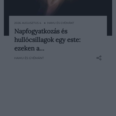
2026. AUGUSZTUS 4. ● HAMU ÉS GYÉMÁNT
Napfogyatkozás és
Augusztus 12-én két látványos égi
hullócsillagok egy este:
jelenséget is megfigyelhetünk:
naplemente előtt részleges
ezeken a…
napfogyatkozást láthatunk
HAMU ÉS GYÉMÁNT
Magyarországról, sötétedés után pedig a
Perseidák meteorraj hullócsillagai
jelenhetnek meg az égbolton. Az ország
több pontján egész…