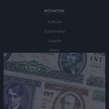
ROVATOK
Kultúra
Tudomány
Utazás
Pénz
Gasztronómia
Magazin
HG MEDIA
Magazin-előfizetés
Haszon