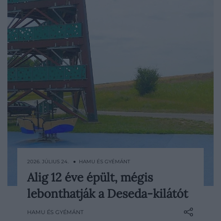
2026. JÚLIUS 24. ● HAMU ÉS GYÉMÁNT
Alig 12 éve épült, mégis
A Deseda-tó partján álló kilátóból máskor
lebonthatják a Deseda-kilátót
messzire ellátni, most viszont már az
építmény közelébe sem érdemes
HAMU ÉS GYÉMÁNT
merészkedni. A tartószerkezetén talált