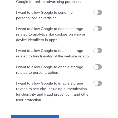
Google for online advertising purposes.
I want to allow Google to send me
personalized advertising.
I want to allow Google to enable storage
related to analytics like cookies on web or
device identifiers in apps.
I want to allow Google to enable storage
related to functionality of the website or app.
I want to allow Google to enable storage
related to personalization.
2026. JÚLIUS 18. ● HAMU ÉS GYÉMÁNT
I want to allow Google to enable storage
Alig maradt belőlük: 3 egykor
related to security, including authentication
Miközben egyre több és több autó
functionality and fraud prevention, and other
népszerű autómárka tűnik el
közlekedik Magyarországon, néhány
user protection.
egykor megszokott márka lassan teljesen
a…
eltűnik az utakról. A KSH adatai szerint a
HAMU ÉS GYÉMÁNT