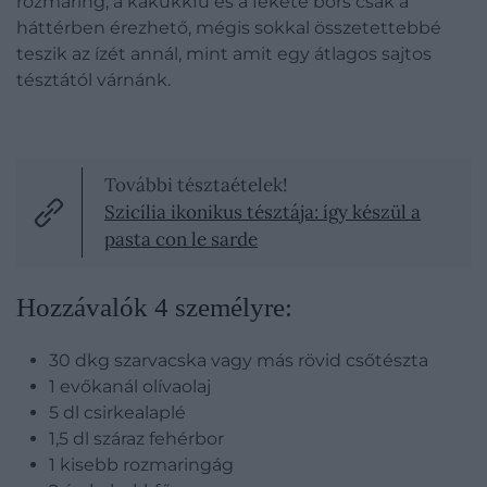
rozmaring, a kakukkfű és a fekete bors csak a
háttérben érezhető, mégis sokkal összetettebbé
teszik az ízét annál, mint amit egy átlagos sajtos
tésztától várnánk.
További tésztaételek!
Szicília ikonikus tésztája: így készül a
pasta con le sarde
Hozzávalók 4 személyre:
30 dkg szarvacska vagy más rövid csőtészta
1 evőkanál olívaolaj
5 dl csirkealaplé
1,5 dl száraz fehérbor
1 kisebb rozmaringág