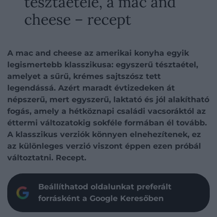
tésztaétele, a mac and
cheese – recept
A mac and cheese az amerikai konyha egyik
legismertebb klasszikusa: egyszerű tésztaétel,
amelyet a sűrű, krémes sajtszósz tett
legendássá. Azért maradt évtizedeken át
népszerű, mert egyszerű, laktató és jól alakítható
fogás, amely a hétköznapi családi vacsoráktól az
éttermi változatokig sokféle formában él tovább.
A klasszikus verziók könnyen elnehezítenek, ez
az különleges verzió viszont éppen ezen próbál
változtatni. Recept.
Beállíthatod oldalunkat preferált
forrásként a Google Keresőben