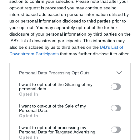
section to confirm your selection. Please note that after your
opt-out request is processed you may continue seeing
interest-based ads based on personal information utilized by
Még több recept!
us or personal information disclosed to third parties prior to
Így készül az igazi genovai focaccia –
your opt-out. You may separately opt-out of the further
recept!
disclosure of your personal information by third parties on the
IAB’s list of downstream participants. This information may
also be disclosed by us to third parties on the
IAB’s List of
Downstream Participants
that may further disclose it to other
third parties.
Elkészítés:
Please note that this website/app uses one or more Google
Personal Data Processing Opt Outs
services and may gather and store information including but
A tésztát bő, enyhén sós vízben 4-5 perc alatt
not limited to your visit or usage behaviour. You may click to
I want to opt-out of the Sharing of my
félpuhára főzzük. Leszűrjük, majd az olívaolajjal
personal data.
grant or deny consent to Google and its third-party tags to
Opted In
átforgatjuk, hogy ne tapadjon össze.
use your data for below specified purposes in below Google
A csirkealaplevet lábasba öntjük, hozzáadjuk a
consent section.
I want to opt-out of the Sale of my
Personal Data.
rozmaringot, a kakukkfüvet és az egész fekete
Opted In
borsot, majd gyöngyözés közeli hőfokon 20-25
percig melegítjük, hogy átvegye a fűszerek ízét.
I want to opt-out of processing my
Personal Data for Targeted Advertising.
Ezután leszűrjük.
Opted In