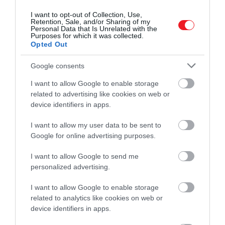
A fehérbort külön edényben a felére forraljuk.
Nem kell teljesen besűríteni, az a cél, hogy az
I want to opt-out of Collection, Use,
Retention, Sale, and/or Sharing of my
alkohol eltűnjön belőle, az íze pedig
Personal Data that Is Unrelated with the
Purposes for which it was collected.
koncentráltabb legyen.
Opted Out
A Gruyère nagy részét lereszeljük, egy kisebb
maréknyit félreteszünk a végére. A lapkasajtot
Google consents
kisebb darabokra vágjuk, majd összeforgatjuk a
I want to allow Google to enable storage
kukoricakeményítővel.
related to advertising like cookies on web or
A leszűrt alaplevet és a redukált bort
device identifiers in apps.
összeöntjük, majd újra felmelegítjük, de nem
forraljuk. Fokozatosan hozzáadjuk a reszelt
I want to allow my user data to be sent to
Gruyère-t és a keményítős sajtot, közben
Google for online advertising purposes.
folyamatosan keverjük. Néhány perc alatt sima,
I want to allow Google to send me
fényes, közepesen sűrű sajtmártást kapunk.
personalized advertising.
A krémsajtot egy tálba tesszük, hozzákeverünk
2-3 evőkanálnyit a meleg mártásból, simára
I want to allow Google to enable storage
dolgozzuk, majd ezt a keveréket visszaöntjük a
related to analytics like cookies on web or
lábasba. Így a krémsajt egyenletesen oszlik el, és
device identifiers in apps.
nem marad csomós.