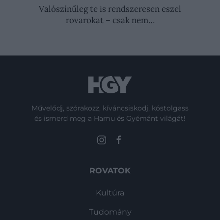
Valószínűleg te is rendszeresen eszel
rovarokat – csak nem…
Művelődj, szórakozz, kíváncsiskodj, kóstolgass
és ismerd meg a Hamu és Gyémánt világát!
ROVATOK
Kultúra
Tudomány