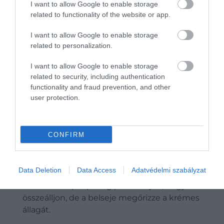
I want to allow Google to enable storage
A serpenyőben felolvasztjuk a vajat, hozzáadjuk
related to functionality of the website or app.
a finomra vágott zsályát, a kakukkfűleveleket és
a pankomorzsát, majd enyhén aranyszínűre
I want to allow Google to enable storage
pirítjuk. Sózzuk, borsozzuk, és félrehúzzuk.
related to personalization.
A tésztát a sajtmártáshoz forgatjuk. Ezen a
ponton a szósz legyen kissé lazább, mert a
I want to allow Google to enable storage
related to security, including authentication
sütőben még sűrűsödni fog. Belekeverjük a
functionality and fraud prevention, and other
félretett Gruyère egy részét is, hogy sütés után
user protection.
még szebb, nyúlósabb legyen az állaga.
Az egészet mélyebb sütőtálba kanalazzuk, a
tetejére szórjuk a fűszeres morzsát, majd 180
CONFIRM
fokra előmelegített sütőben 15-20 perc alatt
készre sütjük. Akkor jó, amikor a teteje
aranybarna, a szélein pedig finoman bugyog a
Data Deletion
Data Access
Adatvédelmi szabályzat
mártás.
Tálalás előtt pár percig pihentetjük, hogy kissé
összeálljon, de a belseje megőrizze a krémes
állagát.