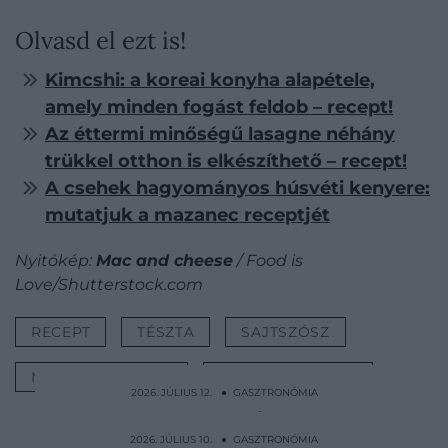
Olvasd el ezt is!
Kimcshi: a koreai konyha alapétele,
amely minden fogást feldob – recept!
Az éttermi minőségű lasagne néhány
trükkel otthon is elkészíthető – recept!
A csehek hagyományos húsvéti kenyere:
mutatjuk a mazanec receptjét
Nyitókép:
Mac and cheese
/ Food is
Love/Shutterstock.com
RECEPT
TÉSZTA
SAJTSZÓSZ
MAC AND CHEESE
HÚSMENTES ÉTEL
2026. JÚLIUS 12. ● GASZTRONÓMIA
A francia lecsó, ami világhírű lett: így
készül a…
2026. JÚLIUS 10. ● GASZTRONÓMIA