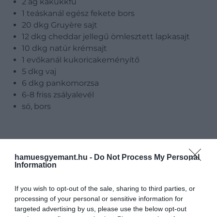
2 ág kakukkfű
1 teáskanál egész fekete bors
20 dkg Gruyère sajt
12 dkg cheddar jellegű ömlesztett lapkasajt
10 dkg natúr krémsajt
1 evőkanál kukoricakeményítő
5 dkg vaj
6 dkg pankomorzsa
6-8 friss zsályalevél
só, bors
hamuesgyemant.hu -
Do Not Process My Personal
Information
If you wish to opt-out of the sale, sharing to third parties, or
processing of your personal or sensitive information for
targeted advertising by us, please use the below opt-out