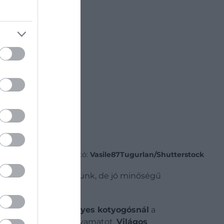
Fotó:
Vasile87Tugurlan/Shutterstock
tisztább ízeket kaphatunk, de jó minőségű
om- vagy négyszemélyes kotyogósnál
a
het lerövidíteni a folyamatot.
Világos