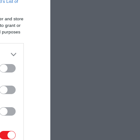
B’s List of
er and store
to grant or
ed purposes