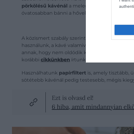
pörkölésű kávénál
a melegebb víz előnyös lehe
authenti
óvatosabban bánni a hővel, mert könnyebben el
A közismert szabály szerint a vizet a biztonsági
használunk, a kávé valamivel hígabb lehet, de t
annak, hogy
nem oldódik ki elég ízanyag a káv
korábbi
cikkünkben
írtunk.
Használhatunk
papírfiltert
is, amely tisztább, 
sötétebb kávénál pedig testesebb, mégis kie
Ezt is olvasd el!
6 hiba, amit mindannyian elk