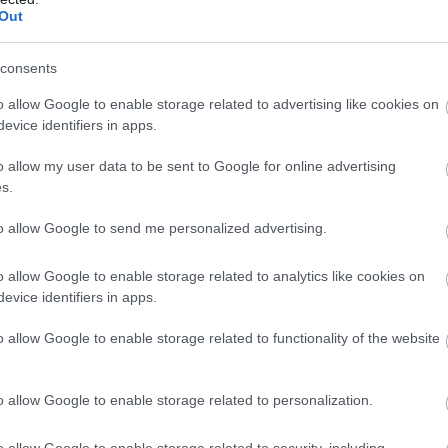
Out
consents
o allow Google to enable storage related to advertising like cookies on
evice identifiers in apps.
o allow my user data to be sent to Google for online advertising
s.
to allow Google to send me personalized advertising.
o allow Google to enable storage related to analytics like cookies on
evice identifiers in apps.
o allow Google to enable storage related to functionality of the website
kész ital nagy része víz
. Szűrt vagy palackozott vízzel 
hatja a kávé aromáit.
o allow Google to enable storage related to personalization.
zel
érdemes-e indítani a főzést.
Kisebb,
egy-, két-, hár
s nem tart túl sokáig. Nagyobb főzőknél a forró víz segít
o allow Google to enable storage related to security, including