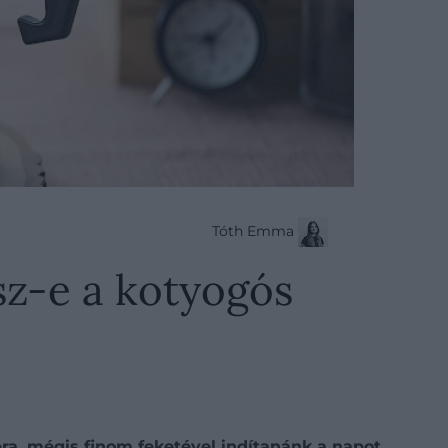
Tóth Emma
sz-e a kotyogós
ra, mégis finom feketével indítanánk a napot.