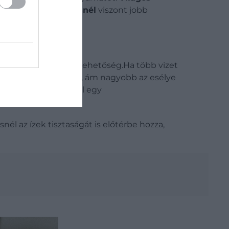
z.
Sötétebb pörkölésnél
viszont jobb
t, de nem az egyetlen lehetőség.
Ha több vizet
tráltabb italt kapunk, ám nagyobb az esélye
z alsó tartályba: erről egy
nél az ízek tisztaságát is előtérbe hozza,