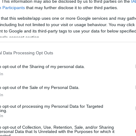
. This information may also be disclosed by us to third parties on the
IA
Participants
that may further disclose it to other third parties.
 that this website/app uses one or more Google services and may gath
including but not limited to your visit or usage behaviour. You may click 
 to Google and its third-party tags to use your data for below specifi
ogle consent section.
l Data Processing Opt Outs
o opt-out of the Sharing of my personal data.
In
o opt-out of the Sale of my Personal Data.
In
to opt-out of processing my Personal Data for Targeted
ing.
In
o opt-out of Collection, Use, Retention, Sale, and/or Sharing
ersonal Data that Is Unrelated with the Purposes for which it
lected.