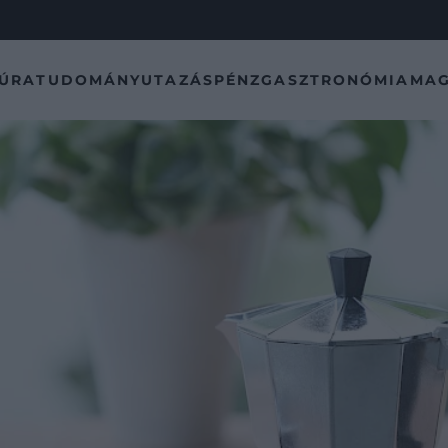
TÚRA
TUDOMÁNY
UTAZÁS
PÉNZ
GASZTRONÓMIA
MAG