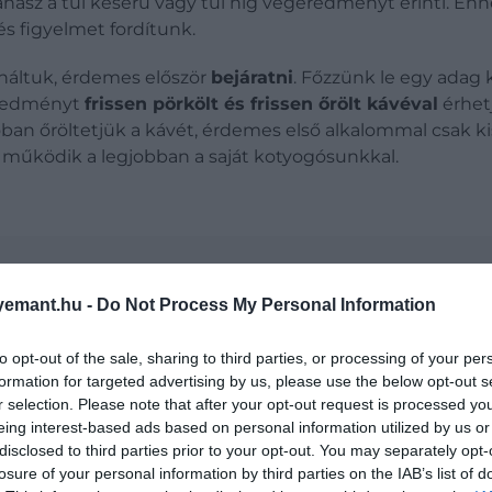
nasz a túl keserű vagy túl híg végeredményt érinti. E
s figyelmet fordítunk.
náltuk, érdemes először
bejáratni
. Főzzünk le egy adag 
eredményt
frissen pörkölt és frissen őrölt kávéval
érhetj
ban őröltetjük a kávét, érdemes első alkalommal csak k
k működik a legjobban a saját kotyogósunkkal.
is elkészíthető – még kotyogóssal is
emant.hu -
Do Not Process My Personal Information
to opt-out of the sale, sharing to third parties, or processing of your per
jobb
, vagyis amikor
a szemcsék állaga a finom homokra va
formation for targeted advertising by us, please use the below opt-out s
em szerencsés, mert
megnehezítheti a víz átjutását
, és
r selection. Please note that after your opt-out request is processed y
eing interest-based ads based on personal information utilized by us or
ig töltsük meg teljesen, de
ne tömörítsük
. A cél az, 
disclosed to third parties prior to your opt-out. You may separately opt-
 nélkül
. Ha igazán pontosak szeretnénk lenni, használh
losure of your personal information by third parties on the IAB’s list of
fért bele. Ez jó kiindulási pontot ad a következő főzése