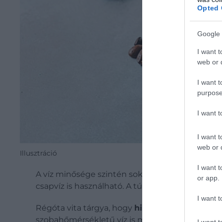
Opted 
Google 
I want t
web or d
I want t
purpose
I want 
I want t
web or d
Illusztráció
I want t
A víz minősége szintén sokat számít, hiszen
a 
or app.
csapvíz is használható. A túl kemény víz tompít
I want t
Régóta vita tárgya, hogy
hideg vagy forró víz
szobahőmérsékletű víz is megfelelő, mert a főzé
I want t