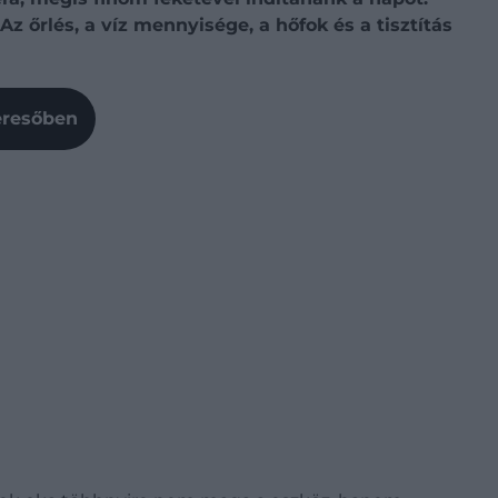
őrlés, a víz mennyisége, a hőfok és a tisztítás
Keresőben