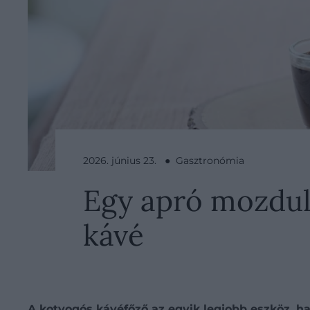
2026. június 23. ● Gasztronómia
Egy apró mozdul
kávé
A kotyogós kávéfőző az egyik legjobb eszköz, ha