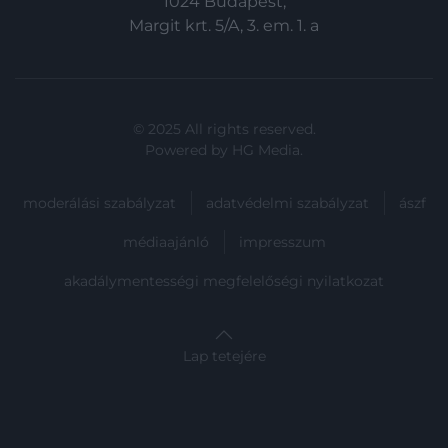
1024 Budapest,
Margit krt. 5/A, 3. em. 1. a
© 2025 All rights reserved.
Powered by
HG Media
.
moderálási szabályzat
adatvédelmi szabályzat
ászf
médiaajánló
impresszum
akadálymentességi megfelelőségi nyilatkozat
Lap tetejére