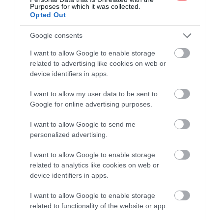
Purposes for which it was collected.
Opted Out
Főzőlap
Google consents
Fotó:
Ilse Driessen / Unsplash
I want to allow Google to enable storage
related to advertising like cookies on web or
device identifiers in apps.
Ez is érdekelhet!
I want to allow my user data to be sent to
Mikroműanyag a reggeli kávéban? Amit
Google for online advertising purposes.
az elviteles poharakról tudni érdemes
I want to allow Google to send me
personalized advertising.
5. Nem keverjük meg a kávét töltés előtt
A kotyogós kávéfőző működéséből adódóan a főzet
I want to allow Google to enable storage
nem egyenletes: az elején sűrűbb, a végén hígabb
related to analytics like cookies on web or
kávé készül. Ha több csészébe töltünk anélkül, hogy
device identifiers in apps.
előtte megkevernénk, egyik sem lesz igazán jó. Egy
rövid keverés csodákra képes, hiszen kisimítja az
I want to allow Google to enable storage
ízeket és kiegyensúlyozottabbá teszi az italt.
related to functionality of the website or app.