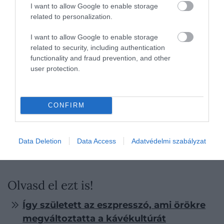
I want to allow Google to enable storage
6. Rossz vízszint az alsó tartályban
related to personalization.
A biztonsági szelep nem dísz. Ha fölé töltünk,
komoly gondot okozhatunk, ha alá, akkor a víz
I want to allow Google to enable storage
túlmelegszik, és a kávé túlextraktált, égett ízű lesz.
related to security, including authentication
Az ideális szint pontosan a szelep alatt van.
functionality and fraud prevention, and other
user protection.
CONFIRM
Data Deletion
Data Access
Adatvédelmi szabályzat
Olvasd el ezt is!
Így született az eszpresszó, ami örökre
megváltoztatta a kávékultúrát