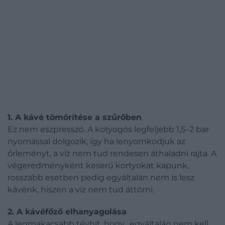
1. A kávé tömörítése a szűrőben
Ez nem eszpresszó. A kotyogós legfeljebb 1,5–2 bar
nyomással dolgozik, így ha lenyomkodjuk az
őrleményt, a víz nem tud rendesen áthaladni rajta. A
végeredményként keserű kortyokat kapunk,
rosszabb esetben pedig egyáltalán nem is lesz
kávénk, hiszen a víz nem tud áttörni.
2. A kávéfőző elhanyagolása
A legmakacsabb tévhit, hogy „egyáltalán nem kell