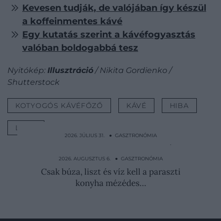
Kevesen tudják, de valójában így készül
a koffeinmentes kávé
Egy kutatás szerint a kávéfogyasztás
valóban boldogabbá tesz
Nyitókép:
Illusztráció
/ Nikita Gordienko /
Shutterstock
KOTYOGÓS KÁVÉFŐZŐ
KÁVÉ
HIBA
LISTA
2026. JÚLIUS 31. ● GASZTRONÓMIA
Sajtot és rénszarvashúst tesznek a kávéba:
ilyen a számik…
2026. AUGUSZTUS 6. ● GASZTRONÓMIA
Csak búza, liszt és víz kell a paraszti
konyha mézédes…