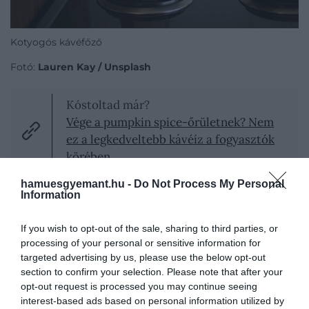
Kotyogós kávéfőző
Fotó:
Lauren Kay / Unsplash
Kóstoltad már?
Vége a pumpkin spice-őrületnek? Nem
ez a legkedveltebb kávéíz a fogyasztók
körében
hamuesgyemant.hu -
Do Not Process My Personal
Information
3. Túl nagy a láng vagy épp a főzőlap mérete
If you wish to opt-out of the sale, sharing to third parties, or
A moka aljához képest túl nagy hőforrás egyenes út
processing of your personal or sensitive information for
a rossz ízű kávéhoz. Gáztűzhelyen a láng könnyen
targeted advertising by us, please use the below opt-out
section to confirm your selection. Please note that after your
felkúszik az oldalán, túlmelegíti a kávét, károsítja a
opt-out request is processed you may continue seeing
tömítést, és kellemetlen, égett ízeket eredményez.
interest-based ads based on personal information utilized by
A kotyogós nem siet: kisebb lángon érzi jól magát.