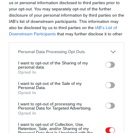
us or personal information disclosed to third parties prior to
your opt-out. You may separately opt-out of the further
4. Túl magas hőfok
disclosure of your personal information by third parties on the
A gyorsaság itt nem erény. Ha a víz túl hamar felforr,
IAB’s list of downstream participants. This information may
fröcskölni kezd, a kávé pedig keserű és durva lesz. A
also be disclosed by us to third parties on the
IAB’s List of
lassú, kontrollált felmelegítés sokkal tisztább ízeket
Downstream Participants
that may further disclose it to other
hoz elő.
third parties.
Please note that this website/app uses one or more Google
Personal Data Processing Opt Outs
services and may gather and store information including but
not limited to your visit or usage behaviour. You may click to
I want to opt-out of the Sharing of my
personal data.
grant or deny consent to Google and its third-party tags to
Opted In
use your data for below specified purposes in below Google
consent section.
I want to opt-out of the Sale of my
Personal Data.
Opted In
I want to opt-out of processing my
Personal Data for Targeted Advertising.
Opted In
I want to opt-out of Collection, Use,
Retention, Sale, and/or Sharing of my
Personal Data that Is Unrelated with the