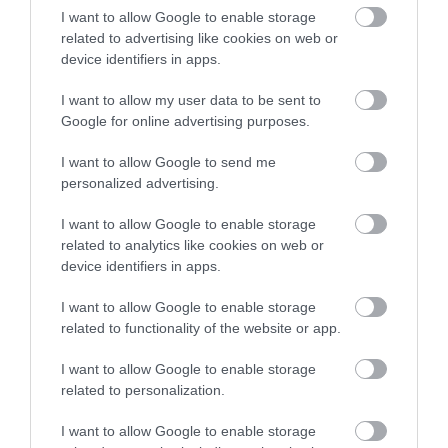
100 gramm cukor
I want to allow Google to enable storage
0,5 dl fűszeres rum
related to advertising like cookies on web or
1/2 teáskanál őrölt fahéj
device identifiers in apps.
1/2 teáskanál őrölt szerecsendió
I want to allow my user data to be sent to
Google for online advertising purposes.
Tegyük az összes hozzávalót egy turmixgépbe; 1-2
percig turmixoljuk, amíg besűrűsödik. Tegyük át
I want to allow Google to send me
fagyasztótartályokba, hagyjunk helyet a táguláshoz.
personalized advertising.
Tegyük a fagyasztóba, amíg megszilárdul, akár egy
éjszakára.
I want to allow Google to enable storage
related to analytics like cookies on web or
device identifiers in apps.
3. Tojáslikőrös édesburgonyás pite
I want to allow Google to enable storage
Hozzávalók:
related to functionality of the website or app.
453 gramm édesburgonya (2 közepes), tisztítva
I want to allow Google to enable storage
1 vajas pitetészta
related to personalization.
2 evőkanál kristálycukor
I want to allow Google to enable storage
230 gramm tejszín