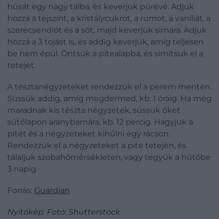
húsát egy nagy tálba, és keverjük pürévé. Adjuk
hozzá a tejszínt, a kristálycukrot, a rumot, a vaníliát, a
szerecsendiót és a sót, majd keverjük simára. Adjuk
hozzá a 3 tojást is, és addig keverjük, amíg teljesen
be nem épül. Öntsük a pitealapba, és simítsuk el a
tetejét.
A tésztanégyzeteket rendezzük el a perem mentén.
Süssük addig, amíg megdermed, kb. 1 óráig. Ha még
maradnak kis tészta négyzetek, süssük őket
sütőlapon aranybarnára, kb. 12 percig. Hagyjuk a
pitét és a négyzeteket kihűlni egy rácson.
Rendezzük el a négyzeteket a pite tetején, és
tálaljuk szobahőmérsékleten, vagy tegyük a hűtőbe
3 napig.
Forrás:
Guardian
Nyitókép: Fotó: Shutterstock