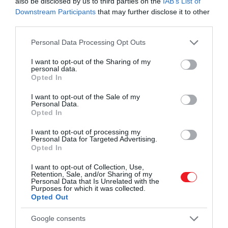
also be disclosed by us to third parties on the
IAB’s List of
Downstream Participants
that may further disclose it to other
third parties.
Please note that this website/app uses one or more Google
Personal Data Processing Opt Outs
services and may gather and store information including but
not limited to your visit or usage behaviour. You may click to
I want to opt-out of the Sharing of my
personal data.
grant or deny consent to Google and its third-party tags to
Opted In
use your data for below specified purposes in below Google
consent section.
I want to opt-out of the Sale of my
Personal Data.
Opted In
I want to opt-out of processing my
Personal Data for Targeted Advertising.
Opted In
Fotó:
Shutterstock
I want to opt-out of Collection, Use,
Retention, Sale, and/or Sharing of my
Personal Data that Is Unrelated with the
Hozzávalók:
Purposes for which it was collected.
Opted Out
5 dl tojáslikőr
Google consents
2,5 dl tejszínhab