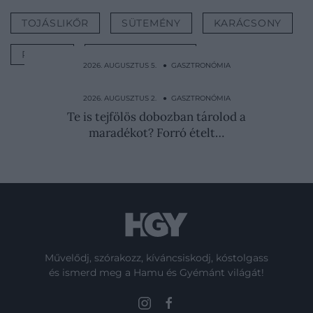
TOJÁSLIKŐR
SÜTEMÉNY
KARÁCSONY
RECEPT
GASZTRONÓMIA
2026. AUGUSZTUS 5. ● GASZTRONÓMIA
Ahogy még sosem etted: így készül a koreai
pácolt tojás
2026. AUGUSZTUS 2. ● GASZTRONÓMIA
Te is tejfölös dobozban tárolod a
maradékot? Forró ételt…
Művelődj, szórakozz, kíváncsiskodj, kóstolgass
és ismerd meg a Hamu és Gyémánt világát!