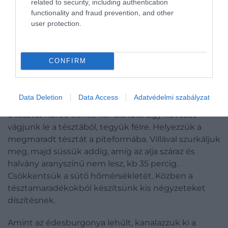
related to security, including authentication
100 gramm kristálycukor
functionality and fraud prevention, and other
3 evőkanál rum vagy ¾ teáskanál rumkivonat
user protection.
1 teáskanál tiszta vaníliakivonat
½ teáskanál frissen reszelt szerecsendió
½ teáskanál finom tengeri vagy asztali só
CONFIRM
3 nagy tojás
Melegítsük fel a sütőt 200 fokra. Süssük fóliában az
Data Deletion
Data Access
Adatvédelmi szabályzat
édesburgonyát, amíg puha nem lesz. Majd nyújtsuk
a tésztát kb. 30 centis kör alakúra. Egy keveset
vágjunk le a tésztából, tegyük félre. Helyezzük a
megmaradt tésztát a piteformába. Villával szurkáljuk
meg, majd süssük addig, amíg az alja száraz és
halvány aranyszínű nem lesz, kb 35 percig.
Csökkentsük a sütő hőmérsékletét. Közben a
tésztamaradékokból készítsünk kis négyzeteket
díszítésnek.
Amint az édesburgonya lehűlt, kanalazzuk ki a