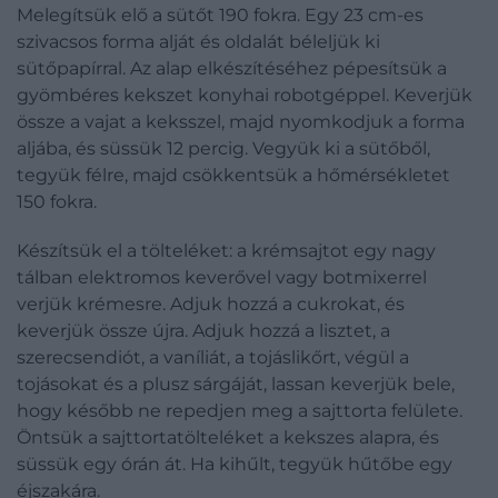
Melegítsük elő a sütőt 190 fokra. Egy 23 cm-es
szivacsos forma alját és oldalát béleljük ki
sütőpapírral. Az alap elkészítéséhez pépesítsük a
gyömbéres kekszet konyhai robotgéppel. Keverjük
össze a vajat a keksszel, majd nyomkodjuk a forma
aljába, és süssük 12 percig. Vegyük ki a sütőből,
tegyük félre, majd csökkentsük a hőmérsékletet
150 fokra.
Készítsük el a tölteléket: a krémsajtot egy nagy
tálban elektromos keverővel vagy botmixerrel
verjük krémesre. Adjuk hozzá a cukrokat, és
keverjük össze újra. Adjuk hozzá a lisztet, a
szerecsendiót, a vaníliát, a tojáslikőrt, végül a
tojásokat és a plusz sárgáját, lassan keverjük bele,
hogy később ne repedjen meg a sajttorta felülete.
Öntsük a sajttortatölteléket a kekszes alapra, és
süssük egy órán át. Ha kihűlt, tegyük hűtőbe egy
éjszakára.