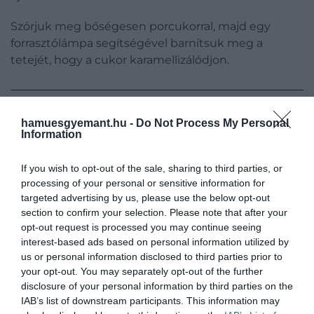
Szórjuk meg bőségesen porcukorral, majd egy
forrasztólámpa segítségével barnítsuk meg a
tetejét, hogy a cukor karamellizálódjon.
Ez is érdekelhet:
5 ünnepi koktél recept a
hamuesgyemant.hu -
Do Not Process My Personal
Information
tökéletes karácsonyi hangulat eléréséhez
If you wish to opt-out of the sale, sharing to third parties, or
processing of your personal or sensitive information for
2. Tojáslikőrös fagylalt
targeted advertising by us, please use the below opt-out
section to confirm your selection. Please note that after your
opt-out request is processed you may continue seeing
interest-based ads based on personal information utilized by
us or personal information disclosed to third parties prior to
your opt-out. You may separately opt-out of the further
disclosure of your personal information by third parties on the
IAB’s list of downstream participants. This information may