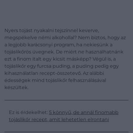
Nyers tojást nyakalni tejszínnel keverve,
megspékelve némi alkohollal? Nem biztos, hogy az
a legjobb karácsonyi program, ha nekiesünk a
tojáslikőrös üvegnek. De miért ne használhatnánk
ezt a finom italt egy kicsit másképp? Végül is, a
tojáslikőr egy furcsa puding, a puding pedig egy
kihasználatlan recept-összetevő. Az alábbi
édességek mind tojáslikőr felhasználásával
készültek.
Ez is érdekelhet:
5 könnyű, de annál finomabb
tojáslikőr recept, amit lehetetlen elrontani