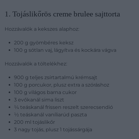
​1. Tojáslikőrös creme brulee sajttorta
Hozzávalók a kekszes alaphoz:
200 g gyömbéres keksz
100 g sótlan vaj, lágyítva és kockára vágva
Hozzávalók a töltelékhez:
900 g teljes zsírtartalmú krémsajt
100 g porcukor, plusz extra a szóráshoz
100 g világos barna cukor
3 evőkanál sima liszt
¼ teáskanál frissen reszelt szerecsendió
½ teáskanál vaníliarúd paszta
200 ml tojáslikőr
3 nagy tojás, plusz 1 tojássárgája