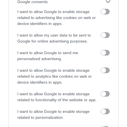
Google consents
I want to allow Google to enable storage
related to advertising like cookies on web or
device identifiers in apps.
I want to allow my user data to be sent to
Google for online advertising purposes.
I want to allow Google to send me
personalized advertising.
I want to allow Google to enable storage
related to analytics like cookies on web or
device identifiers in apps.
2022. DECEMBER 23. ● KOVÁCS EMESE
Miért csak isszuk, ha ehetjük
I want to allow Google to enable storage
Mit kapunk, ha tojással, tejszínnel és egy
related to functionality of the website or app.
is? − a 3 legjobb…
csepp alkohollal főzünk? Karácsonyi ízeket
a javából.
I want to allow Google to enable storage
KOVÁCS EMESE
related to personalization.
Művelődj, szórakozz, kíváncsiskodj, kóstolgass
és ismerd meg a Hamu és Gyémánt világát!