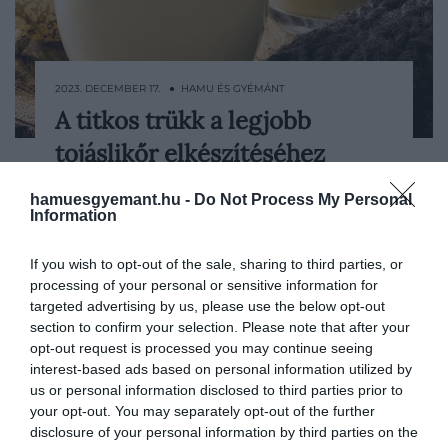
2023. DECEMBER 17. ● HAMU ÉS GYÉMÁNT
A titkos trükk a legjobb
A tojáslikőrben az a legjobb – azon kívül,
tojáslikőr elkészítéséhez
hogy isteni finom –, hogy pillanatok alatt
és könnyen elkészíthető. Körülbelül 20
HAMU ÉS GYÉMÁNT
hamuesgyemant.hu -
Do Not Process My Personal
percet vesz igénybe az egész művelet –
Information
ennél pedig még az is több idő, hogy
megtaláljuk azt a tökéletes csatosüveget,
If you wish to opt-out of the sale, sharing to third parties, or
amibe áttöltjük az elkészült italt. Íme a
processing of your personal or sensitive information for
tökéletes…
targeted advertising by us, please use the below opt-out
section to confirm your selection. Please note that after your
opt-out request is processed you may continue seeing
interest-based ads based on personal information utilized by
us or personal information disclosed to third parties prior to
your opt-out. You may separately opt-out of the further
disclosure of your personal information by third parties on the