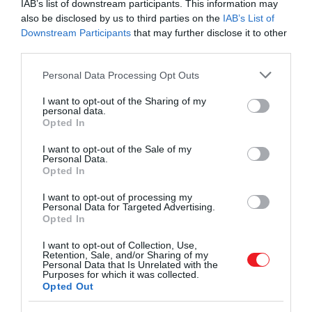
IAB’s list of downstream participants. This information may
also be disclosed by us to third parties on the
IAB’s List of
Downstream Participants
that may further disclose it to other
third parties.
Please note that this website/app uses one or more Google
Personal Data Processing Opt Outs
services and may gather and store information including but
not limited to your visit or usage behaviour. You may click to
I want to opt-out of the Sharing of my
personal data.
grant or deny consent to Google and its third-party tags to
Opted In
use your data for below specified purposes in below Google
consent section.
I want to opt-out of the Sale of my
Personal Data.
Opted In
I want to opt-out of processing my
Personal Data for Targeted Advertising.
Opted In
I want to opt-out of Collection, Use,
Retention, Sale, and/or Sharing of my
Personal Data that Is Unrelated with the
Purposes for which it was collected.
Opted Out