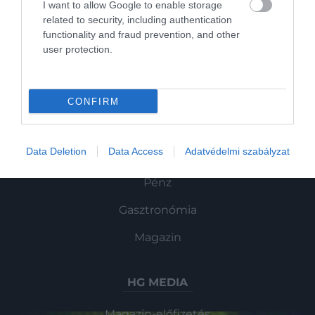
I want to allow Google to enable storage
related to security, including authentication
functionality and fraud prevention, and other
user protection.
ROVATOK
Kultúra
CONFIRM
Tudomány
Data Deletion
Data Access
Adatvédelmi szabályzat
Utazás
Pénz
Gasztronómia
Magazin
HG MEDIA
Magazin-előfizetés