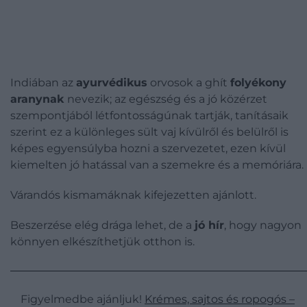
Indiában az
ay
urvédikus
orvosok a
ghít
folyékony
aranynak
nevezik; az egészség és a jó közérzet
szempontjából létfontosságúnak tartják, tanításaik
szerint ez a különleges sült vaj kívülről és belülről is
képes egyensúlyba hozni a szervezetet, ezen kívül
kiemelten jó hatással van a szemekre és
a memóriá
ra
.
Várandós kismamáknak kifejezetten ajánlott.
Beszerzése elég drága lehet, de a
jó hír
, hogy nagyon
könnyen elkészíthetjük otthon is.
Figyelmedbe ajánljuk!
Krémes, sajtos és ropogós –