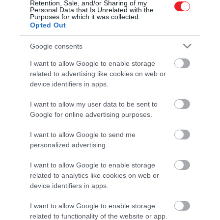
barnulni. Ezen a ponton hagyhatjuk, hogy a szilárd
Retention, Sale, and/or Sharing of my
Personal Data that Is Unrelated with the
részek enyhén megbarnuljanak.
Purposes for which it was collected.
Opted Out
Fölözés és leszűrés
Google consents
Amikor a ghi elkészült, egy kanállal vagy szűrővel
I want to allow Google to enable storage
teljesen lefölözzük. Kapcsoljuk le a hőfokot, és hagyjuk
related to advertising like cookies on web or
device identifiers in apps.
hogy a dolgok egy percig leülepedjenek. Ezután
óvatosan öntsük át az aranyszínű középső réteget eg
I want to allow my user data to be sent to
szűrőn keresztül egy tiszta üvegedénybe, a
Google for online advertising purposes.
tejszárazanyagot a serpenyő alján hagyva.
I want to allow Google to send me
personalized advertising.
Ez is tetszeni fog!
Ezzel az egyszerű trükkel tényleg
I want to allow Google to enable storage
tökéletes lehet a burgonyapüréd
related to analytics like cookies on web or
device identifiers in apps.
I want to allow Google to enable storage
Hűtés és tárolás
related to functionality of the website or app.