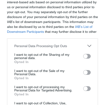
interest-based ads based on personal information utilized by
us or personal information disclosed to third parties prior to
your opt-out. You may separately opt-out of the further
disclosure of your personal information by third parties on the
IAB’s list of downstream participants. This information may
also be disclosed by us to third parties on the
IAB’s List of
Downstream Participants
that may further disclose it to other
third parties.
Óvatosan olasszuk fel a vajat egy serpenyőben
közepesen alacsony hőfokon.
Az olvadás után a vaj
Please note that this website/app uses one or more Google
Personal Data Processing Opt Outs
három rétegre válik szét. Ez csak néhány percet vesz
services and may gather and store information including but
igénybe. A legfelső rétegben hab fog megjelenni, a
not limited to your visit or usage behaviour. You may click to
I want to opt-out of the Sharing of my
personal data.
grant or deny consent to Google and its third-party tags to
tejszárazanyag a serpenyő aljára vándorol, és a vajkrém
Opted In
use your data for below specified purposes in below Google
kettő között fog úszni.
consent section.
I want to opt-out of the Sale of my
Personal Data.
Melegítés és párolás
Opted In
I want to opt-out of processing my
Hagyjuk a vajat forrni, és tartsuk itt, amíg a középső
Personal Data for Targeted Advertising.
Opted In
réteg illatos, aranyszínűbb nem lesz. Ha kellően
türelmesek vagyunk, az alul lévő tejszilárdság elkezd
I want to opt-out of Collection, Use,