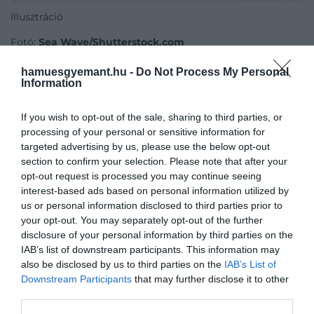
Illusztráció
Fotó:
Sea Wave/Shutterstock.com
hamuesgyemant.hu -
Do Not Process My Personal
Ezt is olvasd el!
Information
Az arab kávé évszázados hagyománya:
így készíthetjük el otthon a qahwát –
If you wish to opt-out of the sale, sharing to third parties, or
recept
processing of your personal or sensitive information for
targeted advertising by us, please use the below opt-out
section to confirm your selection. Please note that after your
opt-out request is processed you may continue seeing
interest-based ads based on personal information utilized by
Elkészítés:
us or personal information disclosed to third parties prior to
your opt-out. You may separately opt-out of the further
disclosure of your personal information by third parties on the
A sütőt 170 °C-ra előmelegítjük. Egy tálban
IAB’s list of downstream participants. This information may
simára keverjük a görög joghurtot és a tojásokat.
also be disclosed by us to third parties on the
IAB’s List of
Hozzáadjuk az édesítőt, majd a lisztet vagy a
Downstream Participants
that may further disclose it to other
darált zabot, és alaposan elkeverjük, hogy
third parties.
csomómentes, sűrű masszát kapjunk.