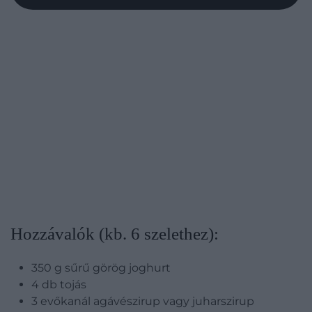
Hozzávalók (kb. 6 szelethez):
350 g sűrű görög joghurt
4 db tojás
3 evőkanál agávészirup vagy juharszirup