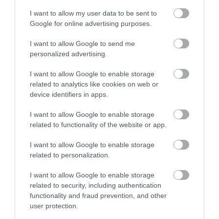
I want to allow my user data to be sent to
Még több egészséges finomság!
Google for online advertising purposes.
Fehérjedús, gyulladáscsökkentő
I want to allow Google to send me
egytálétel, ami energiát ad a hideg
personalized advertising.
napokon – recept!
I want to allow Google to enable storage
related to analytics like cookies on web or
Miért működik?
device identifiers in apps.
A görög joghurt és a tojás együtt adja a recept
I want to allow Google to enable storage
gerincét: ezek biztosítják az állagot és a magas
related to functionality of the website or app.
fehérjetartalmat.
Egy szelet körülbelül 190 kalóriát
I want to allow Google to enable storage
és nagyjából 16 gramm fehérjét tartalmaz, ami
related to personalization.
egy átlagos süteményhez képest kifejezetten jó
arány
. Az édessége visszafogott, inkább sajttortára
I want to allow Google to enable storage
emlékeztet, mint klasszikus desszertre. Hűtőben
related to security, including authentication
tárolva másnapra még jobb lesz az állaga, ezért előre
functionality and fraud prevention, and other
user protection.
elkészítve is praktikus.