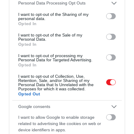
Please note that this website/app uses one or more Google
Personal Data Processing Opt Outs
Beleforgatjuk az áfonyát, majd az egészet egy
services and may gather and store information including but
kisebb, kivajazott vagy sütőpapírral bélelt
not limited to your visit or usage behaviour. You may click to
I want to opt-out of the Sharing of my
tepsibe öntjük.
personal data.
grant or deny consent to Google and its third-party tags to
Opted In
A tetejére szórhatunk még pár szem áfonyát,
use your data for below specified purposes in below Google
majd a sütőbe tesszük, és körülbelül 30 percig
consent section.
I want to opt-out of the Sale of my
Personal Data.
sütjük. Akkor jó, ha a széle enyhén aranyszínű, a
Opted In
közepe pedig már nem remeg.
Sütés után pár percig hagyjuk hűlni, majd
I want to opt-out of processing my
Personal Data for Targeted Advertising.
szeleteljük.
Opted In
I want to opt-out of Collection, Use,
Retention, Sale, and/or Sharing of my
Personal Data that Is Unrelated with the
Purposes for which it was collected.
Opted Out
Google consents
I want to allow Google to enable storage
related to advertising like cookies on web or
device identifiers in apps.