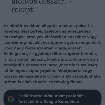
áfonyás desszert –
recept!
Az elmúlt években ellepték a boltok polcait a
fehérjés desszertek, szeletek és egészséges
édességek, amelyek elsősorban edzéshez vagy
izomtömeg-növeléshez ígérnek gyors megoldást.
Ezek nagy része azonban drága, erősen
feldolgozott, és gyakran több az ígéret bennük,
mint a valódi élvezet. Most mutatunk egy olyan
fehérjedús desszertet, amelyhez nincs szükség
különleges alapanyagokra, fehérjeporra vagy
hosszú előkészületre: öt perc alatt összedobható,
otthon is elkészíthető, és tényleg finom.
Beállíthatod oldalunkat preferált
forrásként a Google Keresőben