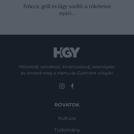
Fröccs, grill és lágy szellő: a tökéletes
nyári…
Művelődj, szórakozz, kíváncsiskodj, kóstolgass
és ismerd meg a Hamu és Gyémánt világát!
ROVATOK
Kultúra
Tudomány