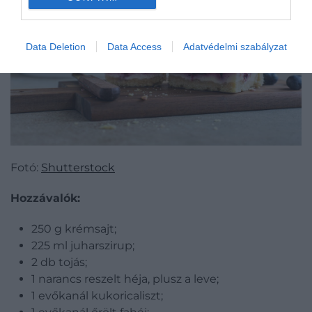
Data Deletion
Data Access
Adatvédelmi szabályzat
Fotó:
Shutterstock
Hozzávalók:
250 g krémsajt;
225 ml juharszirup;
2 db tojás;
1 narancs reszelt héja, plusz a leve;
1 evőkanál kukoricaliszt;