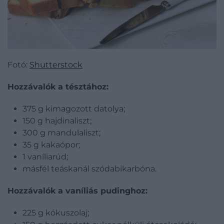
Fotó:
Shutterstock
Hozzávalók a tésztához:
375 g kimagozott datolya;
150 g hajdinaliszt;
300 g mandulaliszt;
35 g kakaópor;
1 vaníliarúd;
másfél teáskanál szódabikarbóna.
Hozzávalók a vaníliás pudinghoz:
225 g kókuszolaj;