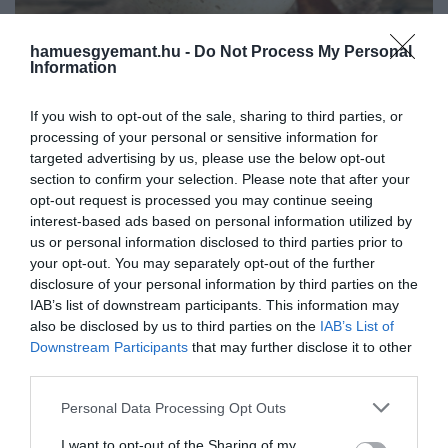
hamuesgyemant.hu -
Do Not Process My Personal
Information
If you wish to opt-out of the sale, sharing to third parties, or
processing of your personal or sensitive information for
Fotó:
Shutterstock
targeted advertising by us, please use the below opt-out
section to confirm your selection. Please note that after your
Hozzávalók:
opt-out request is processed you may continue seeing
interest-based ads based on personal information utilized by
150 g kimagozott aszalt szilva;
us or personal information disclosed to third parties prior to
your opt-out. You may separately opt-out of the further
125 ml eszpresszó;
disclosure of your personal information by third parties on the
60 ml erősített bor (pl. marsala);
IAB’s list of downstream participants. This information may
2 evőkanál kakaópor;
also be disclosed by us to third parties on the
IAB’s List of
1 evőkanál frissen őrölt kávé;
Downstream Participants
that may further disclose it to other
80 ml rizsmaláta szirup;
third parties.
80 g chiamag;
Please note that this website/app uses one or more Google
Personal Data Processing Opt Outs
400 ml kókusztej;
services and may gather and store information including but
2 teáskanál vanília kivonat;
not limited to your visit or usage behaviour. You may click to
I want to opt-out of the Sharing of my