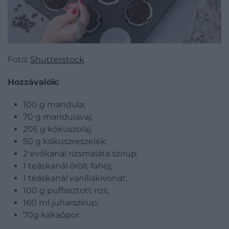
Fotó:
Shutterstock
Hozzávalók:
100 g mandula;
70 g mandulavaj;
205 g kókuszolaj;
50 g kókuszreszelék;
2 evőkanál rizsmaláta szirup;
1 teáskanál őrölt fahéj;
1 teáskanál vaníliakivonat;
100 g puffasztott rizs;
160 ml juharszirup;
70g kakaópor.