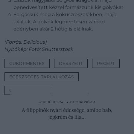
Osszuk nagyjából 50 g-os adagokra, majd
benedvesített kézzel formázzunk kis golyókat.
Forgassuk meg a kókuszreszelékben, majd
tálaljuk. A golyók légmentesen záródó
edényben akár 2 hétig is elállnak.
(Forrás:
Delicious
)
Nyitókép: Fotó: Shutterstock
CUKORMENTES
DESSZERT
RECEPT
EGÉSZSÉGES TÁPLÁLKOZÁS
GASZTRONÓMIA
2026. JÚLIUS 13. ● GASZTRONÓMIA
Ezért nincs sütő a japán konyhákban
2026. JÚLIUS 24. ● GASZTRONÓMIA
A filippínók nyári édessége, amibe bab,
jégkrém és lila…