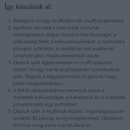
Így készítsük el:
Béleljünk ki egy muffinformát muffinpapírokkal.
Aprítsuk durvára a mandulát konyhai
robotgépben. Adjuk hozzá a mandulavajat, a
kókuszolaj felét, a kókuszreszeléket, a rizsmaláta
szirupot, a fahéjat, a vaníliát és két evőkanál
juharszirupot, majd pépesítsük össze.
Osszuk szét egyenletesen a muffinpapírok
között és egy kanál segítségével nyomkodjuk
szét. Tegyük a fagyasztónkba 10 percre, hogy
kissé megszilárduljon.
A feltét elkészítéséhez keverjük össze a
maradék kókuszolajat, a kakaóport és a maradék
juharszirupot egy pohárban.
Osszuk szét a muffinok között, majd fagyasszuk
további 30 percig, amíg megdermed. Tálaláskor
hintsük meg extra mandulával és