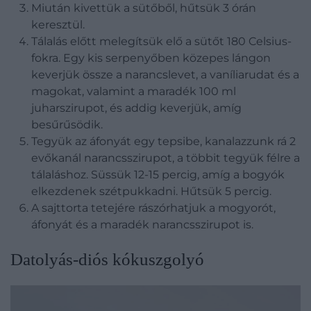
Miután kivettük a sütőből, hűtsük 3 órán
keresztül.
Tálalás előtt melegítsük elő a sütőt 180 Celsius-
fokra. Egy kis serpenyőben közepes lángon
keverjük össze a narancslevet, a vaníliarudat és a
magokat, valamint a maradék 100 ml
juharszirupot, és addig keverjük, amíg
besűrűsödik.
Tegyük az áfonyát egy tepsibe, kanalazzunk rá 2
evőkanál narancsszirupot, a többit tegyük félre a
tálaláshoz. Süssük 12-15 percig, amíg a bogyók
elkezdenek szétpukkadni. Hűtsük 5 percig.
A sajttorta tetejére rászórhatjuk a mogyorót,
áfonyát és a maradék narancsszirupot is.
Datolyás-diós kókuszgolyó