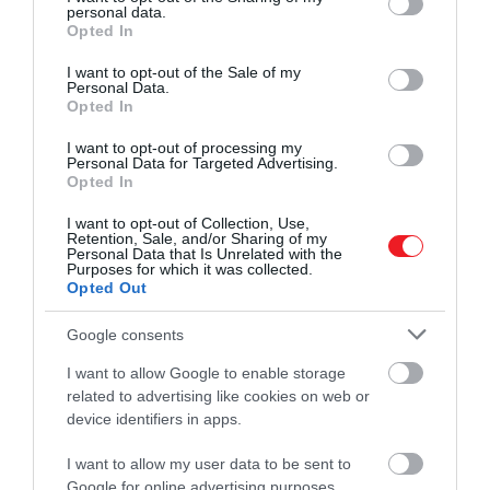
40 g nyers kakaóbab.
personal data.
grant or deny consent to Google and its third-party tags to
Opted In
use your data for below specified purposes in below Google
Így készítsük el:
consent section.
I want to opt-out of the Sale of my
Personal Data.
Opted In
Az apróra vágott aszalt szilvát áztassuk be
marsalába és eszpresszóba. Tegyük félre 3 órára.
I want to opt-out of processing my
Personal Data for Targeted Advertising.
Közben egy tálban keverjük össze a kakaót, az
Opted In
őrölt kávét, 2 evőkanál rizsmaláta szirupot, 40 g
chia magot, 150 ml kókusztejet és 185 ml meleg
I want to opt-out of Collection, Use,
Retention, Sale, and/or Sharing of my
vizet. Keverjük jól össze, majd tegyük át egy
Personal Data that Is Unrelated with the
Purposes for which it was collected.
légmentesen záródó tartályba, és hűtsük 3 órán
Opted Out
át.
Tegyük a vaníliát és a maradék chia magot,
Google consents
rizsmaláta szirupot és kókusztejet egy külön
I want to allow Google to enable storage
tálba, keverjük össze, majd ezt is tegyük át egy
related to advertising like cookies on web or
tartályba, és hasonlóan hűtsük 3 órán át.
device identifiers in apps.
A tálaláshoz a vaníliás és a csokoládés chiát egy
kanállal keverjük össze, hogy megpuhuljanak.
I want to allow my user data to be sent to
Kanalazzuk az aszalt szilvát 4 pohárba. Erre
Google for online advertising purposes.