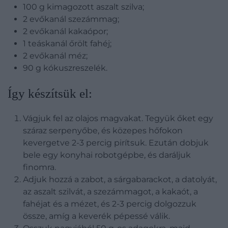
100 g kimagozott aszalt szilva;
2 evőkanál szezámmag;
2 evőkanál kakaópor;
1 teáskanál őrölt fahéj;
2 evőkanál méz;
90 g kókuszreszelék.
Így készítsük el:
Vágjuk fel az olajos magvakat. Tegyük őket egy
száraz serpenyőbe, és közepes hőfokon
kevergetve 2-3 percig pirítsuk. Ezután dobjuk
bele egy konyhai robotgépbe, és daráljuk
finomra.
Adjuk hozzá a zabot, a sárgabarackot, a datolyát,
az aszalt szilvát, a szezámmagot, a kakaót, a
fahéjat és a mézet, és 2-3 percig dolgozzuk
össze, amíg a keverék pépessé válik.