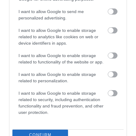
tegyük a vaníliás chiamousse felét, majd a
I want to allow Google to send me
következő rétegként a csokoládés chiát, végül
personalized advertising.
egy utolsó réteg vaníliásat. Szórjuk meg extra
kakaóval, és a kakaóbabbal.
I want to allow Google to enable storage
related to analytics like cookies on web or
device identifiers in apps.
Ajánljuk figyelmedbe!
Egyszerű és nagyszerű a
I want to allow Google to enable storage
mogyoróvajas amerikai keksz – recept!
related to functionality of the website or app.
I want to allow Google to enable storage
related to personalization.
Ricottás sajttorta
I want to allow Google to enable storage
related to security, including authentication
functionality and fraud prevention, and other
user protection.
CONFIRM