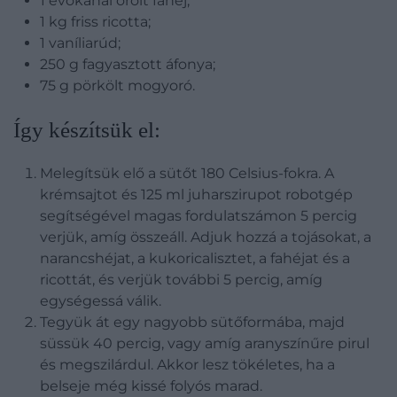
1 evőkanál őrölt fahéj;
1 kg friss ricotta;
1 vaníliarúd;
250 g fagyasztott áfonya;
75 g pörkölt mogyoró.
Így készítsük el:
Melegítsük elő a sütőt 180 Celsius-fokra. A
krémsajtot és 125 ml juharszirupot robotgép
segítségével magas fordulatszámon 5 percig
verjük, amíg összeáll. Adjuk hozzá a tojásokat, a
narancshéjat, a kukoricalisztet, a fahéjat és a
ricottát, és verjük további 5 percig, amíg
egységessá válik.
Tegyük át egy nagyobb sütőformába, majd
süssük 40 percig, vagy amíg aranyszínűre pirul
és megszilárdul. Akkor lesz tökéletes, ha a
belseje még kissé folyós marad.