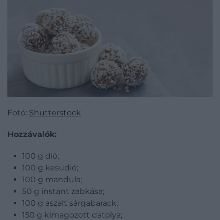
Fotó:
Shutterstock
Hozzávalók:
100 g dió;
100 g kesudió;
100 g mandula;
50 g instant zabkása;
100 g aszalt sárgabarack;
150 g kimagozott datolya;