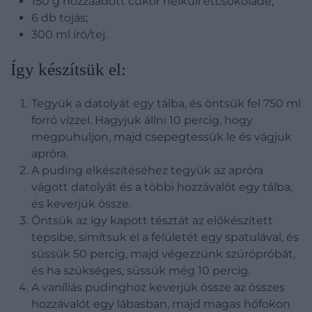
150 g hozzáadott cukor nélküli étcsokoládé;
6 db tojás;
300 ml író/tej.
Így készítsük el:
Tegyük a datolyát egy tálba, és öntsük fel 750 ml
forró vízzel. Hagyjuk állni 10 percig, hogy
megpuhuljon, majd csepegtessük le és vágjuk
apróra.
A puding elkészítéséhez tegyük az apróra
vágott datolyát és a többi hozzávalót egy tálba,
és keverjük össze.
Öntsük az így kapott tésztát az előkészített
tepsibe, simítsuk el a felületét egy spatulával, és
süssük 50 percig, majd végezzünk szúrópróbát,
és ha szükséges, süssük még 10 percig.
A vaníliás pudinghoz keverjük össze az összes
hozzávalót egy lábasban, majd magas hőfokon