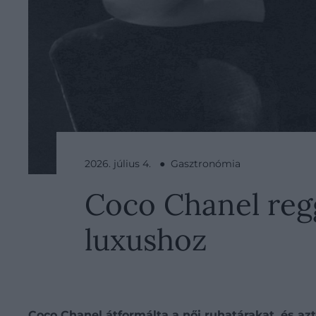
2026. július 4. ● Gasztronómia
Coco Chanel regg
luxushoz
Coco Chanel átformálta a női ruhatárakat, és azt