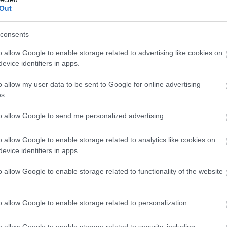
Out
consents
o allow Google to enable storage related to advertising like cookies on
evice identifiers in apps.
o allow my user data to be sent to Google for online advertising
okkal fontosabb volt, mint a mennyiség
. Időnként r
s.
gy egy kevés bor
, mert úgy gondolta, ezek is hozzátarto
to allow Google to send me personalized advertising.
croissant
volt, de abból sem akármilyet választott: kizár
o allow Google to enable storage related to analytics like cookies on
l
.
evice identifiers in apps.
o allow Google to enable storage related to functionality of the website
o allow Google to enable storage related to personalization.
o allow Google to enable storage related to security, including