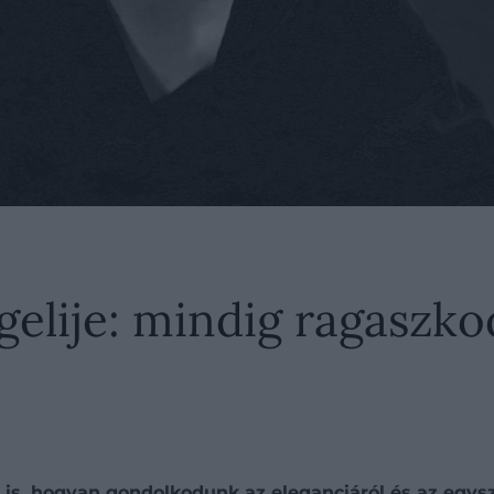
elije: mindig ragaszko
 is, hogyan gondolkodunk az eleganciáról és az egysze