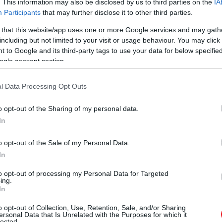
. This information may also be disclosed by us to third parties on the
IA
Participants
that may further disclose it to other third parties.
 that this website/app uses one or more Google services and may gath
including but not limited to your visit or usage behaviour. You may click 
 to Google and its third-party tags to use your data for below specifi
ogle consent section.
l Data Processing Opt Outs
o opt-out of the Sharing of my personal data.
In
o opt-out of the Sale of my Personal Data.
In
to opt-out of processing my Personal Data for Targeted
ing.
In
o opt-out of Collection, Use, Retention, Sale, and/or Sharing
ersonal Data that Is Unrelated with the Purposes for which it
lected.