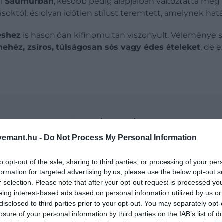
gi
Saumurban
, később pedig alapjaiban változtatta meg 
ásoktól, és olyan időtlen stílust teremtett, amelynek ha
éshez
is hasonlóan kifinomultan viszonyult. Véleménye 
nehéz, zsíros, túlságosan sós vagy édes ételeket
, de 
 volt ez az egyéjszakás zabkása – recept!
emant.hu -
Do Not Process My Personal Information
to opt-out of the sale, sharing to third parties, or processing of your per
formation for targeted advertising by us, please use the below opt-out s
r selection. Please note that after your opt-out request is processed y
eing interest-based ads based on personal information utilized by us or
disclosed to third parties prior to your opt-out. You may separately opt-
losure of your personal information by third parties on the IAB’s list of