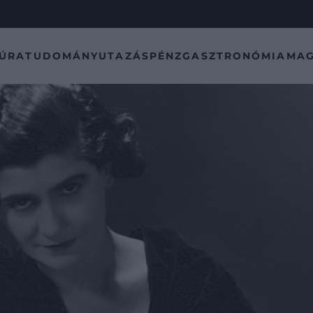
TÚRA
TUDOMÁNY
UTAZÁS
PÉNZ
GASZTRONÓMIA
MAG