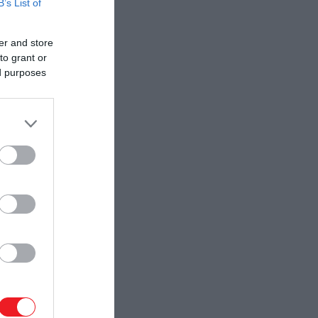
B’s List of
er and store
to grant or
ed purposes