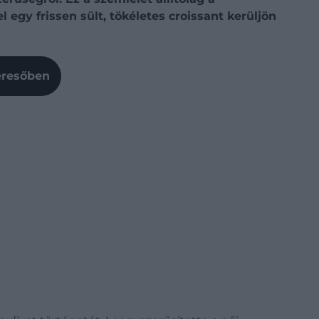
egy frissen sült, tökéletes croissant kerüljön
Keresőben