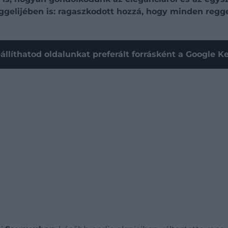
elijében is: ragaszkodott hozzá, hogy minden reggel 
állíthatod oldalunkat preferált forrásként a Google 