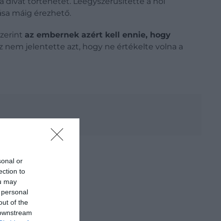
a divat történetét. Leegyszerűsítette a női
tása máig érezhető.
szerint
az embernek azért kell ennie, hogy
ez nem jelentette azt, hogy ne értékelte volna a
sonal or
ection to
ou may
 personal
out of the
 downstream