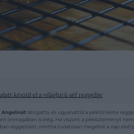
att készül el a világhírű séf reggelije
z
Angelinát
látogatta, és ugyanattól a péktől kérte regge
ssant önmagában is elég. Ha viszont a péksüteményt nem t
an reggelizett, mintha tudatosan megélné a nap első pi