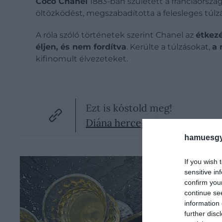
Coco Chanel
1883-ban született a franciaorszá
öltözködést, megszabadította a felesleges túlz
A róla szóló történetek szerint Chanel az
étkez
éljen, és nem fordítva
. Kerülte a túlzásokat,
a 
kifinomult élvezeteket.
Ezt is kóstold meg!
Diána hercegné nagy kedvence
hamuesgy
If you wish 
sensitive in
confirm you
continue se
information 
further disc