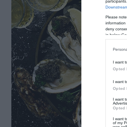
participants
Downstream 
Please note
information 
deny consent
in below Go
Persona
I want t
Opted 
I want t
Opted 
I want 
Advertis
Opted 
I want t
of my P
was col