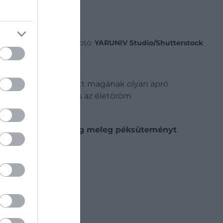
Fotó:
YARUNIV Studio/Shutterstock
eggelire megengedett magának olyan apró
zhatnak a fiatalság és az életöröm
ólag
frissen sült, még meleg péksüteményt