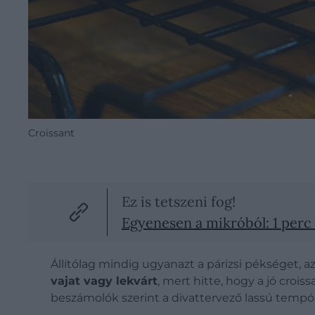
Croissant
Ez is tetszeni fog!
Egyenesen a mikróból: 1 perc al
Állítólag mindig ugyanazt a párizsi pékséget, a
vajat vagy lekvárt
, mert hitte, hogy a jó croi
beszámolók szerint a divattervező lassú tempób