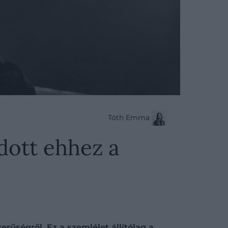
Tóth Emma
dott ehhez a
rűségről. Ez a szemlélet állítólag a