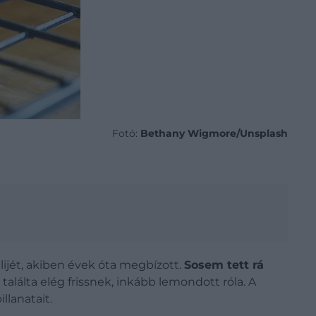
Fotó:
Bethany Wigmore/Unsplash
lijét, akiben évek óta megbízott.
Sosem tett rá
alálta elég frissnek, inkább lemondott róla. A
llanatait.