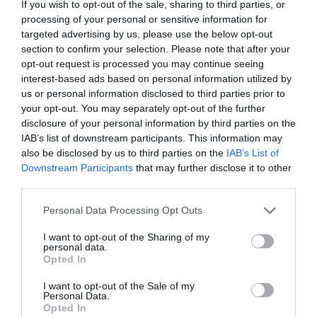
If you wish to opt-out of the sale, sharing to third parties, or
processing of your personal or sensitive information for
targeted advertising by us, please use the below opt-out
section to confirm your selection. Please note that after your
opt-out request is processed you may continue seeing
interest-based ads based on personal information utilized by
us or personal information disclosed to third parties prior to
your opt-out. You may separately opt-out of the further
disclosure of your personal information by third parties on the
IAB’s list of downstream participants. This information may
also be disclosed by us to third parties on the
IAB’s List of
Fotó:
Shutterstock
Downstream Participants
that may further disclose it to other
third parties.
Süssük ezt a masszát 25 percig, majd vegyük ki a
sütőből. Ekkor szórjuk rá a cheddar sajtot, a bacont
Please note that this website/app uses one or more Google
Personal Data Processing Opt Outs
(és a kolbászmorzsát) a megsült krumplira.
services and may gather and store information including but
not limited to your visit or usage behaviour. You may click to
I want to opt-out of the Sharing of my
personal data.
Egy nagy tálban keverjük össze a tojást, a tejet és
grant or deny consent to Google and its third-party tags to
Opted In
use your data for below specified purposes in below Google
egy kis sót, majd öntsük rá ezt is.
consent section.
I want to opt-out of the Sale of my
Personal Data.
Ezt követően süssük 180 fokon 35-40 percig vagy
Opted In
addig, amíg a quiche közepe már nem remeg a