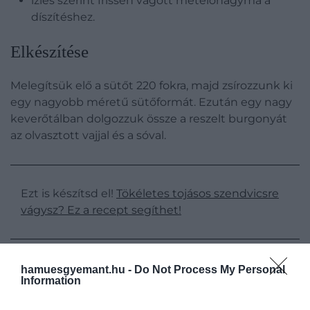
ízlés szerint frissen vágott metélőhagyma a
díszítéshez.
Elkészítése
Melegítsük elő a sütőt 220 fokra, majd zsírozzunk ki
egy nagyobb méretű sütőformát. Ezután egy nagy
keverőtálban dolgozzuk össze a reszelt burgonyát
az olvasztott vajjal és a sóval.
Ezt is készítsd el!
Tökéletes tojásos szendvicsre
vágysz? Ez a recept segíthet!
hamuesgyemant.hu -
Do Not Process My Personal
Information