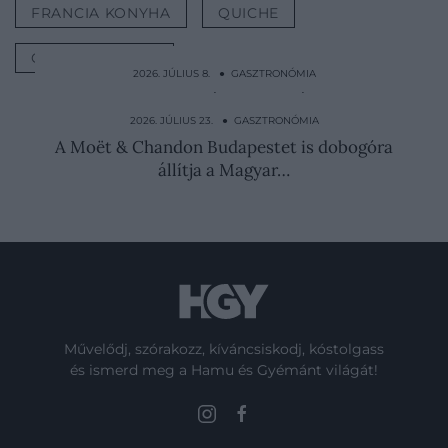
FRANCIA KONYHA
QUICHE
GASZTRONÓMIA
2026. JÚLIUS 8. ● GASZTRONÓMIA
Caffè sospeso: a nápolyi szokás, amikor
egy ismeretlen…
2026. JÚLIUS 23. ● GASZTRONÓMIA
A Moët & Chandon Budapestet is dobogóra
állítja a Magyar…
Művelődj, szórakozz, kíváncsiskodj, kóstolgass
és ismerd meg a Hamu és Gyémánt világát!