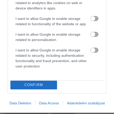
related to analytics like cookies on web or
A végtelenségig variálható tölteléket hús és hajt
device identifiers in apps.
helyett szimplán zöldségekből is összeállíthatjuk, a
spenót, a brokkoli és a cukkini például tökéletes
I want to allow Google to enable storage
hozzávalója a pitének.
related to functionality of the website or app.
I want to allow Google to enable storage
Ami pedig a sajtot illeti: az étel tetejére akár
related to personalization.
morzsolt kecskesajt vagy feta is kerülhet. Ha viszont
húsimádók vagyunk, sonka, szalámi vagy
I want to allow Google to enable storage
akármilyen darált hús ugyancsak tökéletesen
related to security, including authentication
megfelel majd, mint hozzávaló. Bármelyik verziót is
functionality and fraud prevention, and other
választjuk, arra mindig ügyeljünk, hogy kellőképpen
user protection.
legyenek átsütve a felhasznált alapanyagok.
Forrás:
The Daily Meal
CONFIRM
Nyitókép: Fotó: Shutterstock
Data Deletion
Data Access
Adatvédelmi szabályzat
REGGELI
RECEPT
PITE