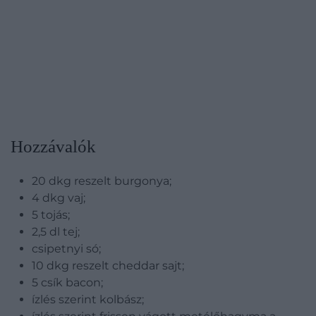
Hozzávalók
20 dkg reszelt burgonya;
4 dkg vaj;
5 tojás;
2,5 dl tej;
csipetnyi só;
10 dkg reszelt cheddar sajt;
5 csík bacon;
ízlés szerint kolbász;