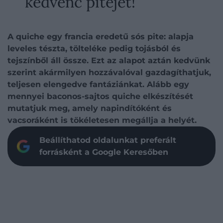
kedvenc pitéjét!
A quiche egy francia eredetű sós pite: alapja
leveles tészta, tölteléke pedig tojásból és
tejszínből áll össze. Ezt az alapot aztán kedvünk
szerint akármilyen hozzávalóval gazdagíthatjuk,
teljesen elengedve fantáziánkat. Alább egy
mennyei baconos-sajtos quiche elkészítését
mutatjuk meg, amely napindítóként és
vacsoráként is tökéletesen megállja a helyét.
Beállíthatod oldalunkat preferált
forrásként a Google Keresőben