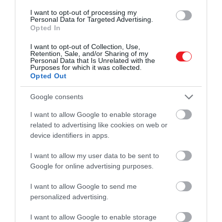
sütőforma megrázásakor. Ha ezzel megvagyunk,
I want to opt-out of processing my
Personal Data for Targeted Advertising.
vegyük ki a sütőből, és hagyjuk hűlni 10 percig.
Opted In
Szeletelés és tálalás előtt szórjuk meg
metélőhagymával ízlés szerint.
I want to opt-out of Collection, Use,
Retention, Sale, and/or Sharing of my
Personal Data that Is Unrelated with the
Purposes for which it was collected.
Opted Out
Ez is érdekelhet!
Nekünk tojásrántotta, másnak
Google consents
leves – öt furcsa reggeli a világ különböző
pontjairól
I want to allow Google to enable storage
related to advertising like cookies on web or
device identifiers in apps.
Milyen más töltelékeket érdemes még
I want to allow my user data to be sent to
Google for online advertising purposes.
kipróbálnunk a quiche-hez?
I want to allow Google to send me
personalized advertising.
A quiche szépsége nemcsak az ízekben és
textúrában rejlik, hanem a sokoldalúságban is.
I want to allow Google to enable storage