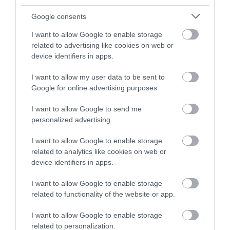
Ebben a közegben a
kanasu több mint egy étel
:
Google consents
egy olyan világ lenyomata, ahol az élelmiszer a
gazdaság és a hatalom alapja volt. Bár a pontos
I want to allow Google to enable storage
elkészítés ma már nem ismert, az alapok
related to advertising like cookies on web or
device identifiers in apps.
meglepően ismerősek: hús, gabona, fűszerek és idő.
I want to allow my user data to be sent to
Ez is érdekelhet!
Google for online advertising purposes.
Beethoven 60 szem kávéja: egy zseni
I want to allow Google to send me
szigorú és meglepően egyszerű étkezési
personalized advertising.
szokásai
I want to allow Google to enable storage
related to analytics like cookies on web or
Így készül ma a rekonstruált változat
device identifiers in apps.
Hozzávalók:
bárányhús, víz, zsiradék (például
I want to allow Google to enable storage
tisztított vaj), hagymaféle, fokhagyma, koriander,
related to functionality of the website or app.
kömény, póréhagyma, friss menta, valamint
I want to allow Google to enable storage
sűrítéshez gabona vagy liszt
related to personalization.