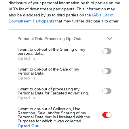
faggyúját használták
, amely gazdagabb ízt ad,
disclosure of your personal information by third parties on the
mint a ma megszokott olajok.
IAB’s list of downstream participants. This information may
also be disclosed by us to third parties on the
IAB’s List of
Downstream Participants
that may further disclose it to other
Figyelmedbe ajánljuk!
third parties.
A gulyáslevesről tartott gyorstalpalót
milliós követőtáborának a Youtube
Please note that this website/app uses one or more Google
Personal Data Processing Opt Outs
services and may gather and store information including but
egyik leghíresebb gasztrotörténésze
not limited to your visit or usage behaviour. You may click to
I want to opt-out of the Sharing of my
personal data.
grant or deny consent to Google and its third-party tags to
Opted In
use your data for below specified purposes in below Google
consent section.
I want to opt-out of the Sale of my
A kanasu háttere Hammurapi uralkodásához
Personal Data.
Opted In
kapcsolódik, aki törvényoszlopáról, valamint arról is
ismert, hogy a
mezőgazdaság megszervezésével
I want to opt-out of processing my
erősítette meg
Personal Data for Targeted Advertising.
Babilont
. Csatornákat és
Opted In
öntözőrendszereket építtetett, amelyek stabil
élelmiszer-ellátást biztosítottak. A fennmaradt
I want to opt-out of Collection, Use,
Retention, Sale, and/or Sharing of my
törvények között számos, az
élelmiszerekkel
és
Personal Data that Is Unrelated with the
gazdálkodással kapcsolatos szabály is szerepel.
Purposes for which it was collected.
Opted Out