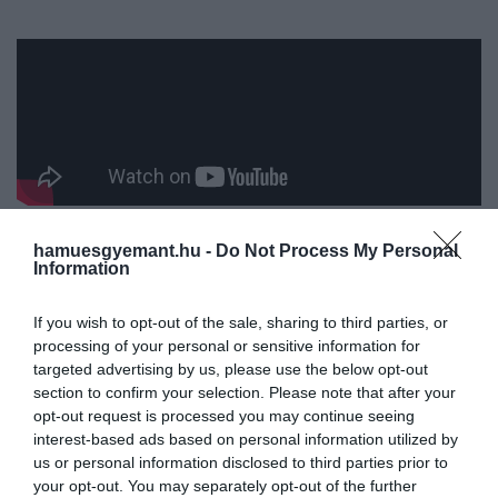
hamuesgyemant.hu -
Do Not Process My Personal
Information
A modern változatokban a
bárányhúst
vízben főzik,
majd zsiradékkal, korianderrel, köménnyel,
If you wish to opt-out of the sale, sharing to third parties, or
fokhagymával és hagymafélékkel ízesítik. A menta a
processing of your personal or sensitive information for
főzés végén kerül bele, és nem uralkodik el az
targeted advertising by us, please use the below opt-out
ízeken, inkább összefogja azokat. A
hosszabb főzés
section to confirm your selection. Please note that after your
opt-out request is processed you may continue seeing
biztosra vehető: ettől válik a hús omlóssá, a lé pedig
interest-based ads based on personal information utilized by
selymessé. A zsiradék szerepe kiemelt, a korabeli
us or personal information disclosed to third parties prior to
források alapján gyakran
a zsírfarkú juhok
your opt-out. You may separately opt-out of the further