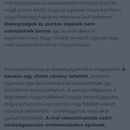
már bizonytalanul azonosítható növényt sorol fel,
majd annyit közöl, hogy az egészet össze kell főzni,
végül fokhagymával és mentával kell befejezni.
Mennyiségek és pontos lépések nem
szerepelnek benne
, így az sem derül ki
egyértelműen, hogy inkább levesről, raguról vagy
mártásszerű ételről van szó pontosan.
A bizonytalanság az alapanyagoknál is megjelenik.
A
kanasu egy ehető növény lehetett
, amelyet
egyesek egy ősi búzafajtával azonosítanak, így
sűrítőként is szolgálhatott. A samídu kifejezést a
legtöbben hagymafélével hozzák összefüggésbe,
míg a šuhutinnu egyszerűen egy földből kiásott
növényt jelölhetett – póréhagymát vagy akár
gyökérzöldséget.
A mai rekonstrukciók ezért
szükségszerűen értelmezésekre épülnek.