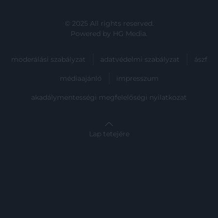
© 2025 All rights reserved.
Powered by
HG Media
.
moderálási szabályzat
adatvédelmi szabályzat
ászf
médiaajánló
impresszum
akadálymentességi megfelelőségi nyilatkozat
Lap tetejére