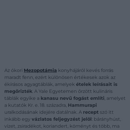
Az ókori
Mezopotámia
konyhájáról kevés forrás
maradt fenn, ezért különösen értékesek azok az
ékírásos agyagtáblák, amelyek
ételek leírásait is
megőrizték
. A Yale Egyetemen őrzött kulináris
táblák egyike a
kanasu nevű fogást említi
, amelyet
a kutatók Kr. e. 18. századra,
Hammurapi
uralkodásának idejére datálnak. A
recept
szó itt
inkább egy
vázlatos feljegyzést jelöl
: bárányhúst,
vizet, zsiradékot, koriandert, köményt és több, ma