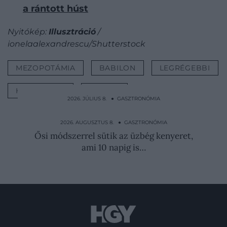
a rántott húst
Nyitókép:
Illusztráció
/
ionelaalexandrescu/Shutterstock
MEZOPOTÁMIA
BABILON
LEGRÉGEBBI
HAMMURAPI
RECEPT
2026. JÚLIUS 8. ● GASZTRONÓMIA
Nem dísznek van ott: ezért kerül
citromkarika a bécsi…
2026. AUGUSZTUS 8. ● GASZTRONÓMIA
Ősi módszerrel sütik az üzbég kenyeret,
ami 10 napig is…