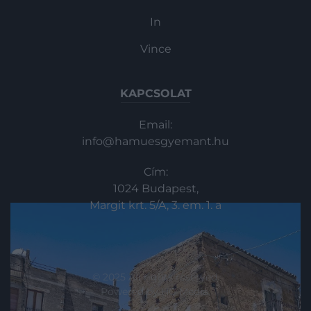
In
Vince
KAPCSOLAT
Email:
info@hamuesgyemant.hu
Cím:
1024 Budapest,
Margit krt. 5/A, 3. em. 1. a
© 2025 All rights reserved.
Powered by
HG Media
.