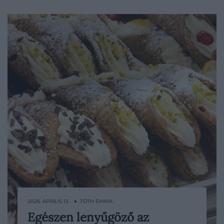
2026. ÁPRILIS 13. ● TÓTH EMMA
Egészen lenyűgöző az
A szicíliai cannoli Olaszország egyik