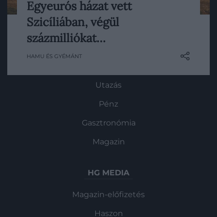
Egyeurós házat vett
Az elmúlt években hatalmas figyelmet
Szicíliában, végül
kaptak az úgynevezett egyeurós házak: a
ROVATOK
jellemzően Olaszország kistelepülésein
százmilliókat…
megtalálható, jelképes áron kínált, üresen
Kultúra
HAMU ÉS GYÉMÁNT
álló ingatlanok célja, hogy új lakókat
Tudomány
vonzzanak és megakadályozzák a teljes…
Utazás
Pénz
Gasztronómia
Magazin
HG MEDIA
Magazin-előfizetés
Haszon