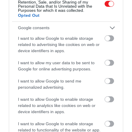
Retention, Sale, and/or Sharing of my
Personal Data that Is Unrelated with the
Purposes for which it was collected.
2026. MÁRCIUS 4. ● TÓTH EMMA
Opted Out
Szicília esszenciája egyetlen
Szicília konyhája az ízek kavalkádjáról
Google consents
tányérban: így készül az…
híres, ennek ékes példája a padlizsánból
I want to allow Google to enable storage
készült caponata. Ez a sokrétű, karakteres
related to advertising like cookies on web or
TÓTH EMMA
étel köretként és önálló fogásként is
device identifiers in apps.
megállja a helyét; legtöbbször friss
kenyérrel tálalják…
I want to allow my user data to be sent to
Google for online advertising purposes.
I want to allow Google to send me
personalized advertising.
I want to allow Google to enable storage
related to analytics like cookies on web or
device identifiers in apps.
I want to allow Google to enable storage
related to functionality of the website or app.