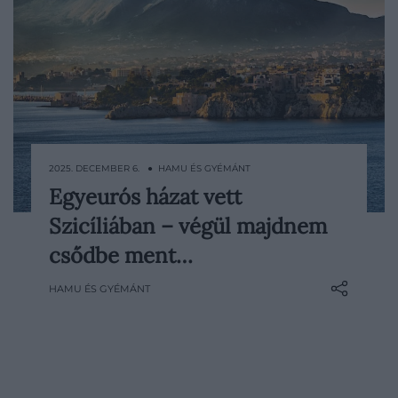
2025. DECEMBER 6. ● HAMU ÉS GYÉMÁNT
Egyeurós házat vett
Az egyeurós házak évek óta óriási
Szicíliában – végül majdnem
érdeklődést váltanak ki Olaszország több
régiójában, sőt már Franciaországban
csődbe ment…
ésSpanyolországban is megjelentek
HAMU ÉS GYÉMÁNT
hasonló programok. Most egy olyan nő
történetét idézzük fel, aki még 2019-ben
vásárolt szimbolikus…