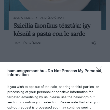
2026. ÁPRILIS 4. ● HAMU ÉS GYÉMÁNT
Szicília ikonikus tésztája: így
A pasta con le sarde azok közé a fogások
készül a pasta con le sarde
közé tartozik, amelyekből már az első
falatnál érezni lehet, mennyi történet és
HAMU ÉS GYÉMÁNT
hagyomány sűrűsödik egyetlen tányérba.
A friss szardínia, az édeskés mazsola, a
fenyőmag, az édeskömény és a pirított
morzsa együtt…
hamuesgyemant.hu -
Do Not Process My Personal
Information
If you wish to opt-out of the sale, sharing to third parties, or
processing of your personal or sensitive information for
targeted advertising by us, please use the below opt-out
section to confirm your selection. Please note that after your
opt-out request is processed you may continue seeing