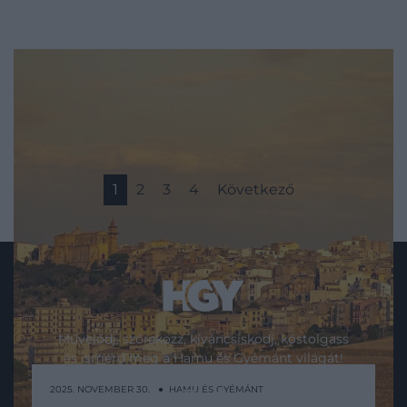
1
2
3
4
Következő
Művelődj, szórakozz, kíváncsiskodj, kóstolgass
és ismerd meg a Hamu és Gyémánt világát!
2025. NOVEMBER 30. ● HAMU ÉS GYÉMÁNT