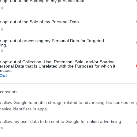
gondolkodik – nehéz
o opt-out of the Sharing of my personal data.
tartozik, amely különleges
In
képességei révén akár földönkívüli
elhinni…
élőlény is lehetne. Képes pillanatok
o opt-out of the Sale of my Personal Data.
TÓTH EMMA
alatt megváltoztatni színét és
In
bőrének felszínét, teste szinte
bármilyen résen átfér,
to opt-out of processing my Personal Data for Targeted
ing.
tapadókorongjaival pedig…
In
o opt-out of Collection, Use, Retention, Sale, and/or Sharing
ersonal Data that Is Unrelated with the Purposes for which it
lected.
Out
consents
o allow Google to enable storage related to advertising like cookies on
evice identifiers in apps.
o allow my user data to be sent to Google for online advertising
s.