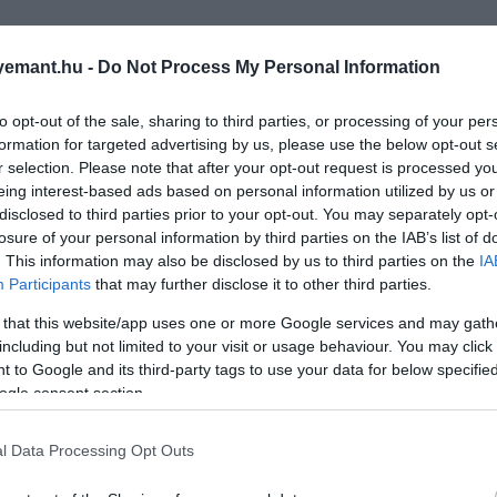
emant.hu -
Do Not Process My Personal Information
to opt-out of the sale, sharing to third parties, or processing of your per
formation for targeted advertising by us, please use the below opt-out s
r selection. Please note that after your opt-out request is processed y
eing interest-based ads based on personal information utilized by us or
disclosed to third parties prior to your opt-out. You may separately opt-
losure of your personal information by third parties on the IAB’s list of
. This information may also be disclosed by us to third parties on the
IA
Participants
that may further disclose it to other third parties.
 that this website/app uses one or more Google services and may gath
including but not limited to your visit or usage behaviour. You may click 
 to Google and its third-party tags to use your data for below specifi
ogle consent section.
2026. JÚLIUS 17. ● TÓTH EMMA
l Data Processing Opt Outs
A bőrével lát és a karjaival
A polip azon kevés állat közé