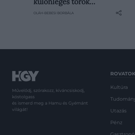
különleges török…
viselkedik: nyúlik, vágható, a
OLÁH-BEBESI BORBÁLA
tölcsérben fejjel lefelé fordítva sem
adja meg könnyen magát. Különös
állagát egy vad orchideák
gumójából…
ROVATO
Kultúra
Művelődj, szórakozz, kíváncsiskodj,
kóstolgass
Tudomán
és ismerd meg a Hamu és Gyémánt
világát!
Utazás
Pénz
Gasztron