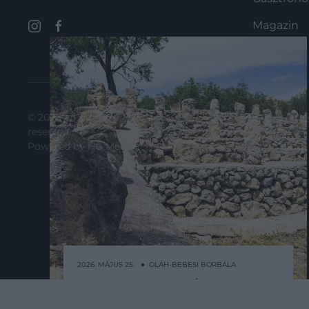
Magazin
© 2025 All rights
moderálási s
reserved.
Powered by
HG Media
.
2026. MÁJUS 25. ● OLÁH-BEBESI BORBÁLA
A szicíliai Elvarázsolt
Szicília délnyugati részén, Sciacca