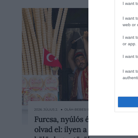
I want 
I want t
web or d
I want t
or app.
I want t
I want t
authenti
2026. JÚLIUS 2. ● OLÁH-BEBESI BORBÁLA
Furcsa, nyúlós és nem
A török dondurma első pillantásra
olvad el: ilyen a
egy átlagos fagylaltnak tűnik, de
egészen más szabályok szerint