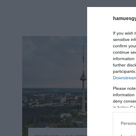
hamuesgy
If you wish 
sensitive in
confirm you
continue se
information 
further disc
participants
Downstream 
Please note
information 
deny consent
in below Go
Persona