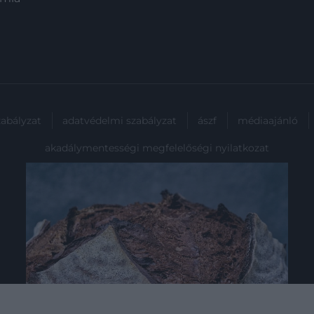
zabályzat
adatvédelmi szabályzat
ászf
médiaajánló
akadálymentességi megfelelőségi nyilatkozat