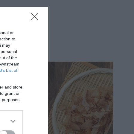
sonal or
ection to
ou may
 personal
out of the
 downstream
B’s List of
er and store
to grant or
ed purposes