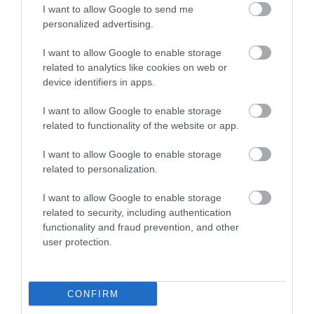
I want to allow Google to send me
personalized advertising.
I want to allow Google to enable storage
related to analytics like cookies on web or
device identifiers in apps.
I want to allow Google to enable storage
related to functionality of the website or app.
2025. AUGUSZTUS 10. ● HAMU ÉS GYÉMÁNT
Köret, főétel, harapnivaló: ez a
I want to allow Google to enable storage
A grillen készült burgonya egyszerre
grillezett krumpli…
related to personalization.
ropogós és krémes, a füstös ízt pedig
tökéletesen kiegészíti a friss zöldfűszeres
I want to allow Google to enable storage
HAMU ÉS GYÉMÁNT
szósz. Az egyszerűen elkészíthető fogás
related to security, including authentication
minden alkalomhoz illik, az olasz salsa
functionality and fraud prevention, and other
verdére emlékeztető öntet pedig pár
user protection.
perc alatt elkészül, és akár napokkal
később is felhasználhatjuk.
CONFIRM