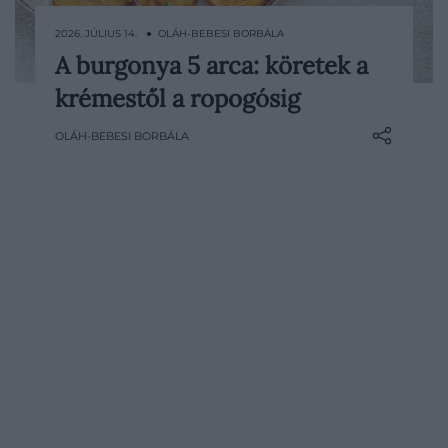
2026. JÚLIUS 14. ● OLÁH-BEBESI BORBÁLA
A burgonya 5 arca: köretek a
Habosra törve, ropogósra sütve, vékony
krémestől a ropogósig
rétegekbe rendezve vagy vajjal és
alaplével átitatva ugyanaz az alapanyag
OLÁH-BEBESI BORBÁLA
szinte teljesen átalakulhat. A burgonya
éppen ezért lett a világ egyik
legsokoldalúbb körete: egyszerű
hétköznapi ételként és elegáns…