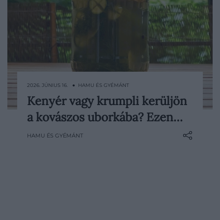
2026. JÚNIUS 16. ● HAMU ÉS GYÉMÁNT
Kenyér vagy krumpli kerüljön
Kevés nyári ételünkről vitatkozunk annyit,
a kovászos uborkába? Ezen…
mint a kovászos uborkáról. Van, aki
kenyérrel készíti, más szerint krumplival
HAMU ÉS GYÉMÁNT
roppanósabb lesz a végeredmény, és
persze olyan is akad, aki egyszerűen
mindkettőt kihagyná. A kérdés elsőre
apróságnak tűnik, holott a savanyúság
ízét, állagát és…