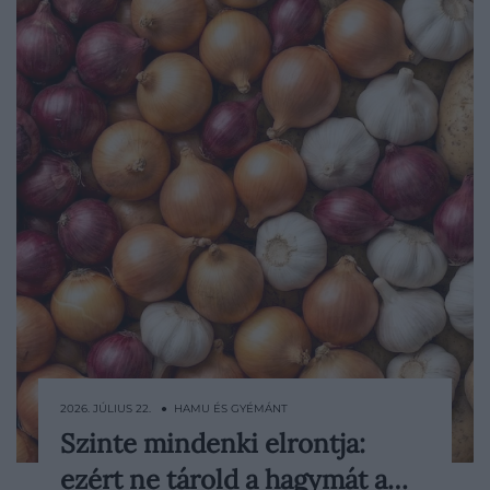
2026. JÚLIUS 22. ● HAMU ÉS GYÉMÁNT
Szinte mindenki elrontja:
A krumpli és a hagyma remekül megfér
ezért ne tárold a hagymát a…
egymás mellett a serpenyőben, a