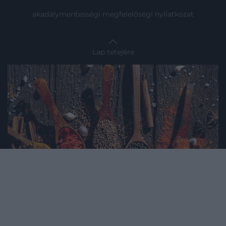
akadálymentességi megfelelőségi nyilatkozat
Lap tetejére