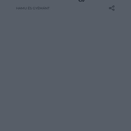
kamrában viszont már kevésbé
HAMU ÉS GYÉMÁNT
harmonikus a kapcsolatuk. Ha egy helyen
tároljuk őket, mindkettő hamarabb
veszíthet a minőségéből, ezért jobb, ha
csak főzéskor…