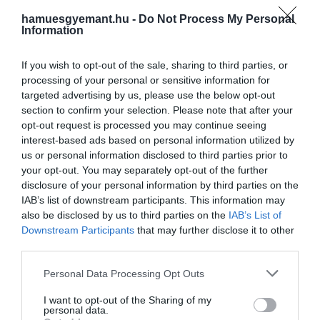
citromos krumplijukkal –
autentikusan a görög konyha
hamuesgyemant.hu -
Do Not Process My Personal
esszenciáját, mint a patates riganates. Ez
recept!
Information
a citromos, fokhagymás éy oregánós
HAMU ÉS GYÉMÁNT
burgonya egyszerre rusztikus és
If you wish to opt-out of the sale, sharing to third parties, or
kifinomult: kívül aranybarnára sül, belül
processing of your personal or sensitive information for
krémesen puha marad, ízében pedig ott
targeted advertising by us, please use the below opt-out
vibrál a…
section to confirm your selection. Please note that after your
opt-out request is processed you may continue seeing
interest-based ads based on personal information utilized by
us or personal information disclosed to third parties prior to
your opt-out. You may separately opt-out of the further
disclosure of your personal information by third parties on the
IAB’s list of downstream participants. This information may
also be disclosed by us to third parties on the
IAB’s List of
Downstream Participants
that may further disclose it to other
third parties.
Please note that this website/app uses one or more Google
Personal Data Processing Opt Outs
services and may gather and store information including but
not limited to your visit or usage behaviour. You may click to
I want to opt-out of the Sharing of my
personal data.
grant or deny consent to Google and its third-party tags to