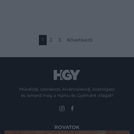
1
2
3
Következő
Művelődj, szórakozz, kíváncsiskodj, kóstolgass
és ismerd meg a Hamu és Gyémánt világát!
ROVATOK