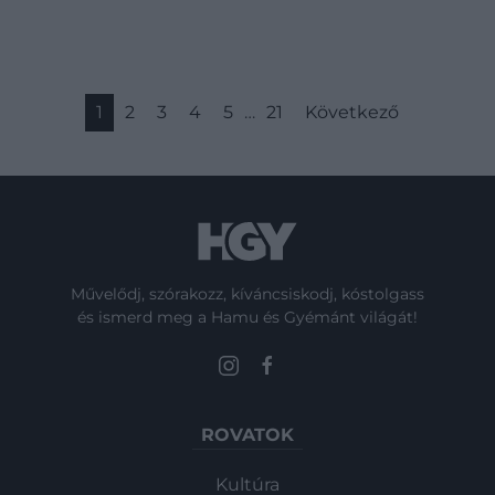
1
2
3
4
5
…
21
Következő
Művelődj, szórakozz, kíváncsiskodj, kóstolgass
és ismerd meg a Hamu és Gyémánt világát!
ROVATOK
Kultúra