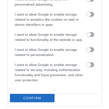
personalized advertising.
2026. MÁJUS 23. ● OLÁH-BEBESI BORBÁLA
A komédia királyából
I want to allow Google to enable storage
Charlie Chaplint a filmtörténet egyik
közellenség lett: így fordult
related to analytics like cookies on web or
legismertebb alakjaként tartjuk számon: a
device identifiers in apps.
szegénységből indult londoni fiúból
Amerika…
néhány év alatt a némafilm első globális
I want to allow Google to enable storage
OLÁH-BEBESI BORBÁLA
szupersztárja lett. Hollywood sokáig
related to functionality of the website or app.
ünnepelte, később azonban botrányok,
politikai gyanakvás és hatósági
I want to allow Google to enable storage
related to personalization.
megfigyelés kereszttüzébe került.
I want to allow Google to enable storage
related to security, including authentication
functionality and fraud prevention, and other
user protection.
CONFIRM