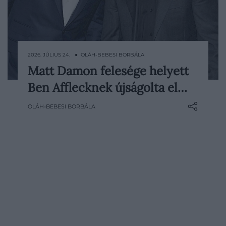
2026. JÚLIUS 24. ● OLÁH-BEBESI BORBÁLA
Matt Damon felesége helyett
Matt Damon elsőként a feleségével akarta
Ben Afflecknek újságolta el…
megosztani, hogy megkapta Odüsszeusz
szerepét Christopher Nolan
OLÁH-BEBESI BORBÁLA
monumentális filmjében. Luciana Barroso
azonban éppen egy videóhívásban ült,
ezért a színész következőként Ben
Afflecket tárcsázta. Mire a felesége…