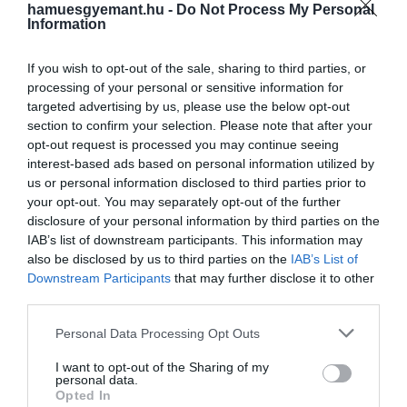
át tudatosan építette saját mítoszát.
hamuesgyemant.hu -
Do Not Process My Personal
Information
Extravagáns…
If you wish to opt-out of the sale, sharing to third parties, or
processing of your personal or sensitive information for
targeted advertising by us, please use the below opt-out
section to confirm your selection. Please note that after your
opt-out request is processed you may continue seeing
interest-based ads based on personal information utilized by
us or personal information disclosed to third parties prior to
your opt-out. You may separately opt-out of the further
disclosure of your personal information by third parties on the
IAB’s list of downstream participants. This information may
also be disclosed by us to third parties on the
IAB’s List of
Downstream Participants
that may further disclose it to other
third parties.
Please note that this website/app uses one or more Google
Personal Data Processing Opt Outs
services and may gather and store information including but
not limited to your visit or usage behaviour. You may click to
I want to opt-out of the Sharing of my
personal data.
grant or deny consent to Google and its third-party tags to
Opted In
use your data for below specified purposes in below Google