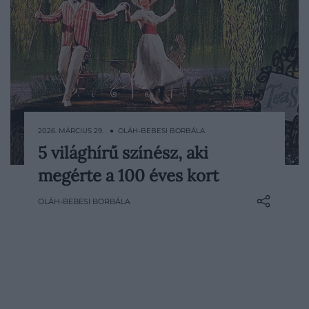
2026. MÁRCIUS 29. ● OLÁH-BEBESI BORBÁLA
5 világhírű színész, aki
A százéves kor ma is kivételes, különösen
megérte a 100 éves kort
egy olyan pályán, ahol az idő múlása a
nyilvánosság előtt zajlik. A film világa
OLÁH-BEBESI BORBÁLA
ritkán lassít, mégis akadnak életutak,
amelyek nemcsak hosszúságukkal,
hanem következetességükkel is
figyelmet érdemelnek. 5 olyan…