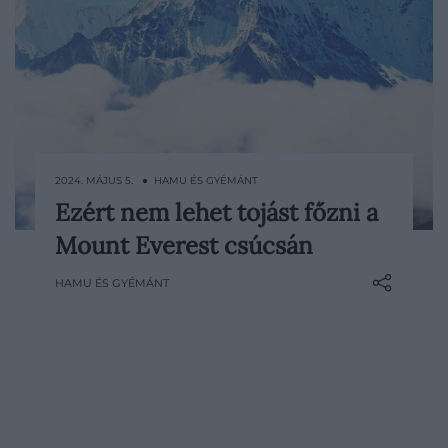
2024. MÁJUS 5. ● HAMU ÉS GYÉMÁNT
Ezért nem lehet tojást főzni a
Főtt tojást szinte bárhol készíthetünk a
Mount Everest csúcsán
bolygón – kivéve a Föld tengerszint feletti
legmagasabb pontján. A különös jelenség
HAMU ÉS GYÉMÁNT
a termodinamika törvényeiből adódik, írja
az IFLScience.