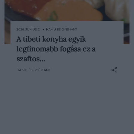
2026. JÚNIUS 7. ● HAMU ÉS GYÉMÁNT
A tibeti konyha egyik
A momo Tibet legismertebb fogásai közé
legfinomabb fogása ez a
tartozik: kis, töltött tésztabatyu, amelyet
nem vízben főznek, hanem gőz fölött
szaftos…
puhítanak meg. Hússal vagy zöldségekkel
HAMU ÉS GYÉMÁNT
töltik, majd csípős mártással…