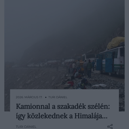
2026. MÁRCIUS 17. ● TURI DÁNIEL
Kamionnal a szakadék szélén:
India északi részén, a Himalája sziklás
így közlekednek a Himalája…
hegyei között húzódik egy út, amelyet
nem véletlenül emlegetnek a világ egyik
TURI DÁNIEL