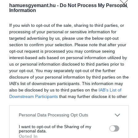
hamuesgyemant.hu -
Do Not Process My Personal
2025. MÁJUS 5. ● HAMU ÉS GYÉMÁNT
Information
Nepál ismét szigorít: csak az
Év elején számoltunk be a hírről, miszerint
If you wish to opt-out of the sale, sharing to third parties, or
igazán tapasztaltak…
2025-től mintegy 6 millió forintba kerül, ha
processing of your personal or sensitive information for
valaki szeretné kitűzni a zászlaját a világ a
targeted advertising by us, please use the below opt-out
HAMU ÉS GYÉMÁNT
section to confirm your selection. Please note that after your
Mount Everest csúcsára. Ha az összeg
opt-out request is processed you may continue seeing
nem tántorítana el sokakat a vakmerő
interest-based ads based on personal information utilized by
kalandtól, akkor itt az újabb szigorítás, a
us or personal information disclosed to third parties prior to
nepáli kormány mostantól ugyanis csak
your opt-out. You may separately opt-out of the further
azoknak…
disclosure of your personal information by third parties on the
IAB’s list of downstream participants. This information may
also be disclosed by us to third parties on the
IAB’s List of
Downstream Participants
that may further disclose it to other
third parties.
Please note that this website/app uses one or more Google
Personal Data Processing Opt Outs
services and may gather and store information including but
not limited to your visit or usage behaviour. You may click to
I want to opt-out of the Sharing of my
personal data.
grant or deny consent to Google and its third-party tags to
Opted In