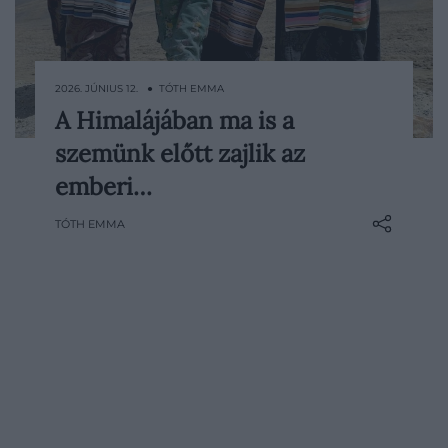
2026. JÚNIUS 12. ● TÓTH EMMA
A Himalájában ma is a
Az emberi evolúcióra sokszor lezárt
szemünk előtt zajlik az
fejezetként gondolunk, pedig a Tibeti-
fennsíkon élő közösségek példája
emberi…
látványosan mutatja, hogyan képes a
TÓTH EMMA
testünk továbbra is tökéletesen
alkalmazkodni olyan környezethez, amely
komoly terhet ró a szervezetre. Egy
kutatás szerint ezeknek a…