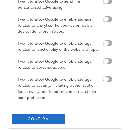
I want to allow Google to send me
2024. OKTÓBER 4. ● TURI DÁNIEL
personalized advertising.
Évről évre egyre magasabb a
A tudósok szerint egy folyó és annak
Mount Everest – ez a
I want to allow Google to enable storage
különös viselkedése okozza a világ
related to analytics like cookies on web or
legmagasabb csúcsának folyamatosan
különös…
device identifiers in apps.
emelkedését.
TURI DÁNIEL
I want to allow Google to enable storage
related to functionality of the website or app.
I want to allow Google to enable storage
related to personalization.
I want to allow Google to enable storage
related to security, including authentication
functionality and fraud prevention, and other
user protection.
CONFIRM